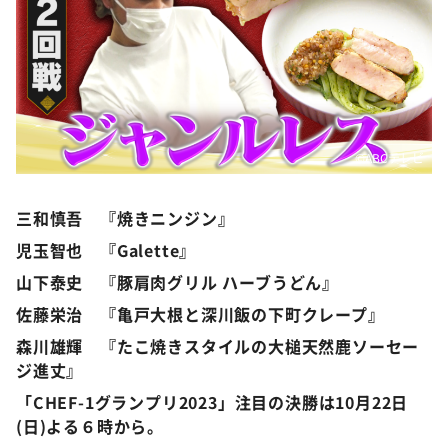
©️ABCテレビ
三和慎吾 『焼きニンジン』
児玉智也 『Galette』
山下泰史 『豚肩肉グリル ハーブうどん』
佐藤栄治 『亀戸大根と深川飯の下町クレープ』
森川雄輝 『たこ焼きスタイルの大槌天然鹿ソーセー
ジ進丈』
「CHEF-1グランプリ2023」注目の決勝は10月22日
(日)よる６時から。