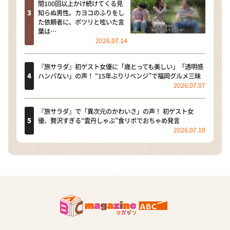
間100回以上かけ続けてくる見
知らぬ男性。カヨコのふりをし
た依頼者に、ポツリと呟いた言
葉は…
2026.07.14
『旅サラダ』初ゲスト女優に「歳とっても美しい」「透明感
ハンパない」の声！ “15年ぶりリベンジ”で福岡グルメ三昧
2026.07.07
『旅サラダ』で「異次元のかわいさ」の声！ 初ゲスト女
優、贅沢すぎる“雲丹しゃぶ”食リポでおちゃめ発言
2026.07.10