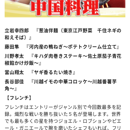
©️ABCテレビ
立岩幸四郎 『葱油伴麺（東京江戸野菜 千住ネギの
和えそば）』
藤田隼 『河内産の鴨ねぎ〜ポテトクリーム仕立て』
川野孝太 『キハダ肉巻きステーキ〜佐土原茄子青花
椒餡かけ炒飯〜』
當山翔太 『ヤギ香るたい焼き』
長谷部佳 『川越イモの中華コロッケ〜川越番薯芋
角〜』
【フレンチ】
フレンチはエントリーがジャンル別で今回数最多を記
録。熾烈な戦いを勝ち抜いた５名が登場します。世界
でも最も多くの星を持つジョエル・ロブションやピエ
ール・ガニエールで腕を磨いたシェフもいれば、フリ