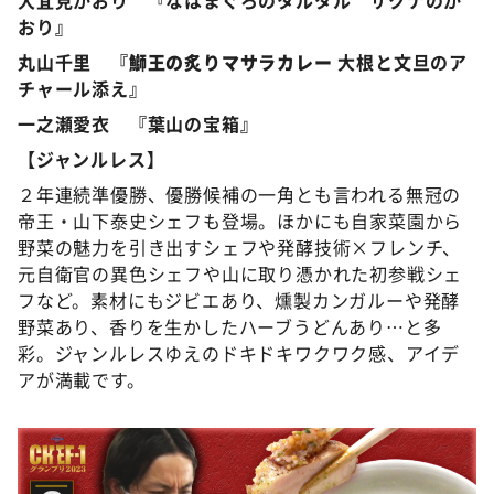
おり』
丸山千里 『
鰤王の炙りマサラカレー
大根と文旦のア
チャール添え』
一之瀬愛衣 『葉山の宝箱』
【ジャンルレス】
２年連続準優勝、優勝候補の一角とも言われる無冠の
帝王・山下泰史シェフも登場。ほかにも自家菜園から
野菜の魅力を引き出すシェフや発酵技術×フレンチ、
元自衛官の異色シェフや山に取り憑かれた初参戦シェ
フなど。素材にもジビエあり、燻製カンガルーや発酵
野菜あり、香りを生かしたハーブうどんあり…と多
彩。ジャンルレスゆえのドキドキワクワク感、アイデ
アが満載です。