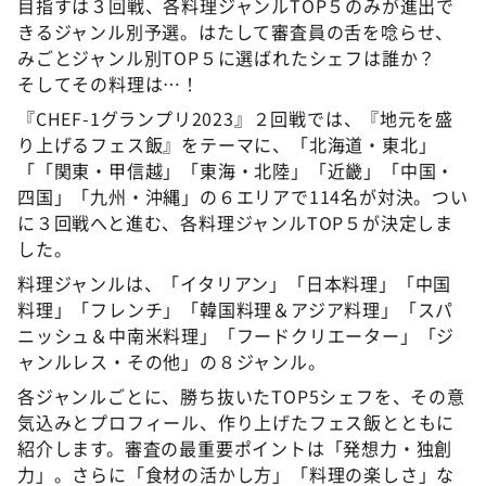
目指すは３回戦、各料理ジャンルTOP５のみが進出で
きるジャンル別予選。はたして審査員の舌を唸らせ、
みごとジャンル別TOP５に選ばれたシェフは誰か？
そしてその料理は…！
『CHEF-1グランプリ2023』２回戦では、『地元を盛
り上げるフェス飯』をテーマに、「北海道・東北」
「「関東・甲信越」「東海・北陸」「近畿」「中国・
四国」「九州・沖縄」の６エリアで114名が対決。つい
に３回戦へと進む、各料理ジャンルTOP５が決定しま
した。
料理ジャンルは、「イタリアン」「日本料理」「中国
料理」「フレンチ」「韓国料理＆アジア料理」「スパ
ニッシュ＆中南米料理」「フードクリエーター」「ジ
ャンルレス・その他」の８ジャンル。
各ジャンルごとに、勝ち抜いたTOP5シェフを、その意
気込みとプロフィール、作り上げたフェス飯とともに
紹介します。審査の最重要ポイントは「発想力・独創
力」。さらに「食材の活かし方」「料理の楽しさ」な