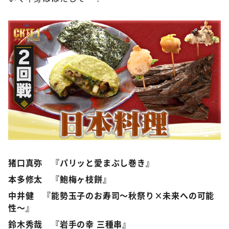
©️ABCテレビ
猪口真弥 『パリッと愛まぶし巻き』
本多修太 『鮑梅ヶ枝餅』
中井健 『能勢玉子のお寿司〜秋祭り×未来への可能
性〜』
鈴木秀哉 『岩手の幸 三種串』