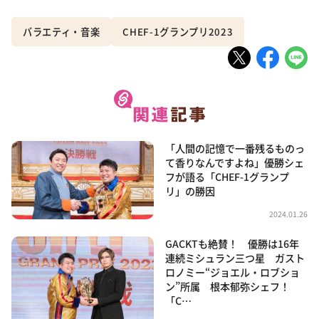
バラエティ・音楽
CHEF-1グランプリ2023
「人間の記憶で一番残るものっ
て香りなんですよね」優勝シェ
フが語る「CHEF-1グランプ
リ」の勝因
2024.01.26
GACKTも絶賛！ 優勝は16年
連続ミシュラン三つ星 ガスト
ロノミー“ジョエル・ロブショ
ン”所属 根本郁弥シェフ！
「C…