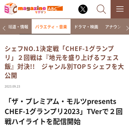
ー
報道・情報
バラエティ・音楽
ドラマ・映画
アナウンサ
シェフNO.1決定戦「CHEF-1グランプ
リ」２回戦は『地元を盛り上げるフェス
なるみ・岡村の過ぎるTV
飯』対決!! ジャンル別TOP５シェフを大
相席食堂
公開
これ余談なんですけど・・・
～人生密着トークバラエティ！～ やすとものいたっ
2023.09.23
て真剣です
「ザ・プレミアム・モルツpresents
探偵！ナイトスクープ
news おかえり
CHEF-1グランプリ2023」TVerで２回
河合＆A.B.C-Z塚田×福井アナ「なんでやねん！？」
戦ハイライトを配信開始
（news おかえり）