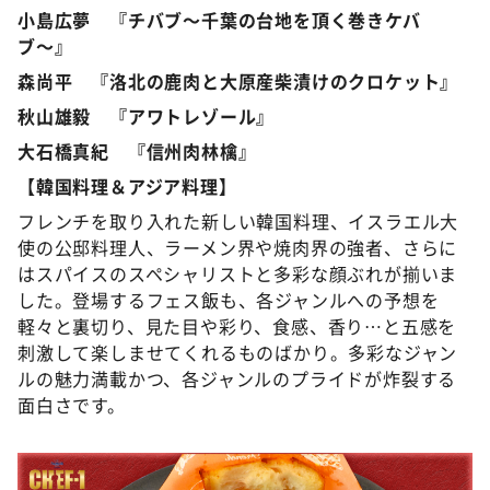
小島広夢 『チバブ〜千葉の台地を頂く巻きケバ
ブ〜』
森尚平 『洛北の鹿肉と大原産柴漬けのクロケット』
秋山雄毅 『アワトレゾール』
大石橋真紀 『信州肉林檎』
【韓国料理＆アジア料理】
フレンチを取り入れた新しい韓国料理、イスラエル大
使の公邸料理人、ラーメン界や焼肉界の強者、さらに
はスパイスのスペシャリストと多彩な顔ぶれが揃いま
した。登場するフェス飯も、各ジャンルへの予想を
軽々と裏切り、見た目や彩り、食感、香り…と五感を
刺激して楽しませてくれるものばかり。多彩なジャン
ルの魅力満載かつ、各ジャンルのプライドが炸裂する
面白さです。