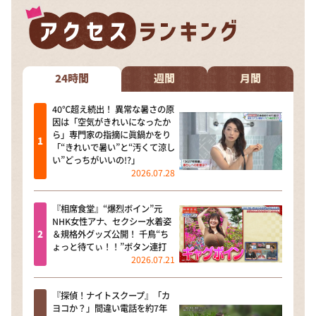
24時間
週間
月間
40℃超え続出！ 異常な暑さの原
因は「空気がきれいになったか
ら」専門家の指摘に眞鍋かをり
「“きれいで暑い”と“汚くて涼し
い”どっちがいいの!?」
2026.07.28
『相席食堂』“爆烈ボイン”元
NHK女性アナ、セクシー水着姿
＆規格外グッズ公開！ 千鳥“ち
ょっと待てぃ！！”ボタン連打
2026.07.21
『探偵！ナイトスクープ』「カ
ヨコか？」間違い電話を約7年