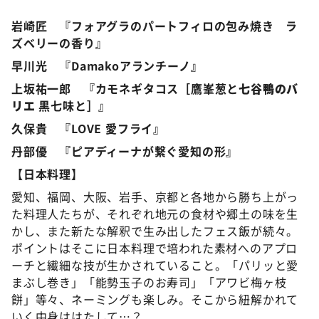
岩崎匠 『フォアグラのパートフィロの包み焼き ラ
ズベリーの香り』
早川光 『Damakoアランチーノ』
上坂祐一郎 『カモネギタコス［鷹峯葱と
七谷鴨のバ
リエ
黒七味と］』
久保貴 『LOVE 愛フライ』
丹部優 『ピアディーナが繋ぐ愛知の形』
【日本料理】
愛知、福岡、大阪、岩手、京都と各地から勝ち上がっ
た料理人たちが、それぞれ地元の食材や郷土の味を生
かし、また新たな解釈で生み出したフェス飯が続々。
ポイントはそこに日本料理で培われた素材へのアプロ
ーチと繊細な技が生かされていること。「パリッと愛
まぶし巻き」「能勢玉子のお寿司」「アワビ梅ヶ枝
餅」等々、ネーミングも楽しみ。そこから紐解かれて
いく中身ははたして…？