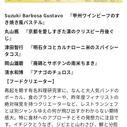
Suzuki Barbosa Gustavo 『甲州ワインビーフのす
き焼き風パステル』
丸山楓 『京都を愛しすぎた漢のクリスピー丹後ぐ
じ』
津田智行 『明石タコとカルナローニ米のスパイシー
タコス』
岡山雄磨 『廃鶏とサボテンの南米ちまき』
清水和博 『アナゴのチュロス』
【フードクリエーター】
再起を期す有名料理研究家に、なんと大人気バンドの
ボーカル、食のプランナーや、昨年度フィナリストの
絶対味覚を持つクリエーターなど、レストランシェフ
とは別ジャンルゆえの何が飛び出すかわからない期待
感大。特に食材へのアプローチとその発想力に注目で
す。イチジクとうなぎ、ジビエと山わさび、鰤と分担