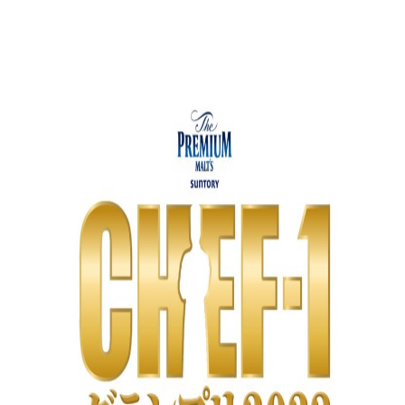
DAIGOも台所 ～きょうの献立 何にする？～
本日はダイアンなり！シーズン２
朝だ！生です旅サラダ
教えて！ニュースライブ 正義のミカタ
ＬＩＦＥ～夢のカタチ～
新婚さんいらっしゃい！
ポツンと一軒家
ザキ山小屋本館
ぺこぱのまるスポ
アナ回覧板