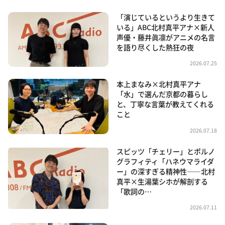
「演じているというより生きて
いる」ABC北村真平アナ×新人
声優・藤井眞凛がアニメの名言
を語り尽くした熱狂の夜
2026.07.25
本上まなみ×北村真平アナ
「水」で選んだ京都の暮らし
と、丁寧な言葉が教えてくれる
こと
2026.07.18
スピッツ「チェリー」とポルノ
グラフィティ「ハネウマライダ
ー」の深すぎる精神性――北村
真平×生湯葉シホが解剖する
「歌詞の…
2026.07.11