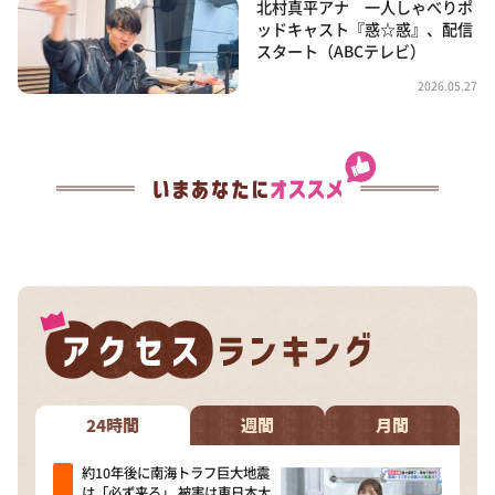
北村真平アナ 一人しゃべりポ
ッドキャスト『惑☆惑』、配信
スタート（ABCテレビ）
2026.05.27
24時間
週間
月間
約10年後に南海トラフ巨大地震
は「必ず来る」 被害は東日本大