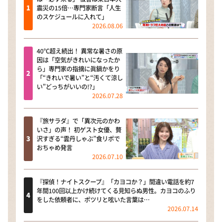
震災の15倍…専門家断言「人生
のスケジュールに入れて」
2026.08.06
40℃超え続出！ 異常な暑さの原
因は「空気がきれいになったか
ら」専門家の指摘に眞鍋かをり
「“きれいで暑い”と“汚くて涼し
い”どっちがいいの!?」
2026.07.28
『旅サラダ』で「異次元のかわ
いさ」の声！ 初ゲスト女優、贅
沢すぎる“雲丹しゃぶ”食リポで
おちゃめ発言
2026.07.10
『探偵！ナイトスクープ』「カヨコか？」間違い電話を約7
年間100回以上かけ続けてくる見知らぬ男性。カヨコのふり
をした依頼者に、ポツリと呟いた言葉は…
2026.07.14