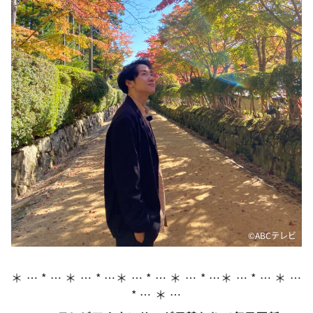
DAIGOも台所 ～きょうの献立 何にする？～
本日はダイアンなり！シーズン２
朝だ！生です旅サラダ
教えて！ニュースライブ 正義のミカタ
ＬＩＦＥ～夢のカタチ～
新婚さんいらっしゃい！
ポツンと一軒家
ザキ山小屋本館
ぺこぱのまるスポ
アナ回覧板
©️ABCテレビ
＊ … * … ＊ … * …＊ … * … ＊ … * …＊ … * … ＊ …
* … ＊ …