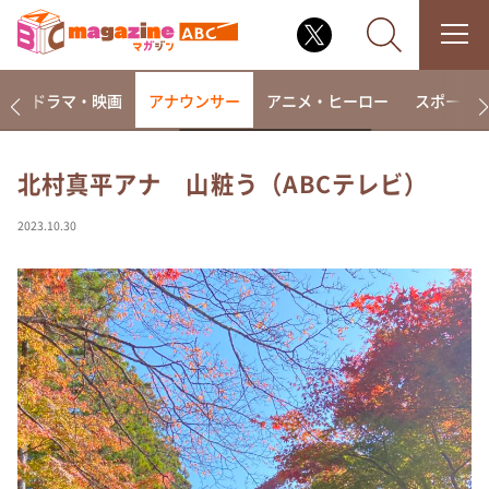
楽
ドラマ・映画
アナウンサー
アニメ・ヒーロー
スポーツ
北村真平アナ 山粧う（ABCテレビ）
なるみ・岡村の過ぎるTV
2023.10.30
相席食堂
これ余談なんですけど・・・
～人生密着トークバラエティ！～ やすとものいたっ
て真剣です
探偵！ナイトスクープ
news おかえり
河合＆A.B.C-Z塚田×福井アナ「なんでやねん！？」
（news おかえり）