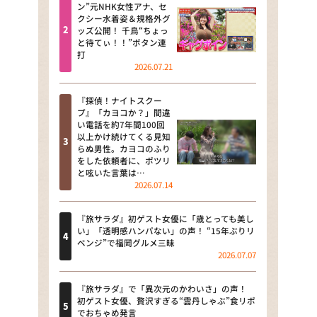
河合＆A.B.C-Z塚田×福井アナ
ン”元NHK女性アナ、セ
クシー水着姿＆規格外グ
「なんでやねん！？」（news お
ッズ公開！ 千鳥“ちょっ
かえり）
と待てぃ！！”ボタン連
打
DAIGOも台所 ～きょうの献立 何
2026.07.21
にする？～
『探偵！ナイトスクー
本日はダイアンなり！シーズン２
プ』「カヨコか？」間違
い電話を約7年間100回
朝だ！生です旅サラダ
以上かけ続けてくる見知
らぬ男性。カヨコのふり
をした依頼者に、ポツリ
教えて！ニュースライブ 正義の
と呟いた言葉は…
ミカタ
2026.07.14
ＬＩＦＥ～夢のカタチ～
『旅サラダ』初ゲスト女優に「歳とっても美し
い」「透明感ハンパない」の声！ “15年ぶりリ
新婚さんいらっしゃい！
ベンジ”で福岡グルメ三昧
2026.07.07
ポツンと一軒家
『旅サラダ』で「異次元のかわいさ」の声！
ザキ山小屋本館
初ゲスト女優、贅沢すぎる“雲丹しゃぶ”食リポ
でおちゃめ発言