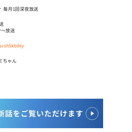
0分 毎月1回深夜放送
送
分～放送
/srsh5kb8ty
ミちゃん