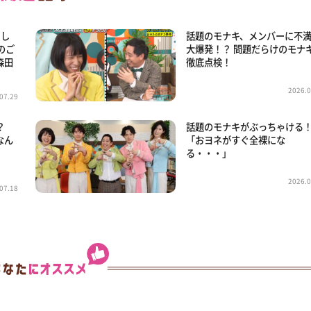
スし
話題のモナキ、メンバーに不
のご
大爆発！？ 問題だらけのモナ
森田
徹底点検！
2026.0
07.29
？
話題のモナキがぶっちゃける
なん
「おヨネがすぐ全裸にな
』
る・・・」
2026.0
07.18