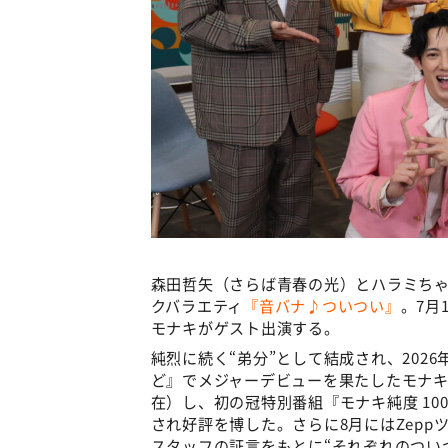
森田哲矢（さらば青春の光）とハラミちゃ
クバラエティ
『音バナ♪ついつい』
。7月
モナキがゲスト出演する。
純烈に続く“弟分”として結成され、202
ど』でメジャーデビューを果たしたモナキ。
在）し、初の冠特別番組『モナキ純度 10
され好評を博した。さらに8月にはZepp
スタッフの証言をもとに“それぞれのつい