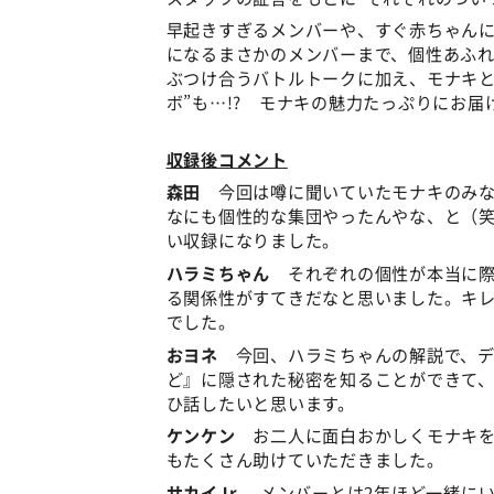
早起きすぎるメンバーや、すぐ赤ちゃん
になるまさかのメンバーまで、個性あふ
ぶつけ合うバトルトークに加え、モナキと
ボ”も…!? モナキの魅力たっぷりにお届
収録後コメント
森田
今回は噂に聞いていたモナキのみな
なにも個性的な集団やったんやな、と（
い収録になりました。
ハラミちゃん
それぞれの個性が本当に際
る関係性がすてきだなと思いました。キ
でした。
おヨネ
今回、ハラミちゃんの解説で、デ
ど』に隠された秘密を知ることができて
ひ話したいと思います。
ケンケン
お二人に面白おかしくモナキを
もたくさん助けていただきました。
サカイJr.
メンバーとは2年ほど一緒にい