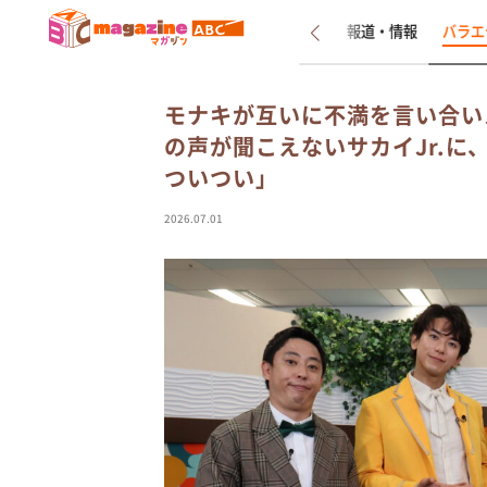
新着
インタビュー
報道・情報
バラエ
モナキが互いに不満を言い合い
の声が聞こえないサカイJr.
ついつい」
2026.07.01