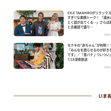
EXLE TAKAHIROがリラック
すぎ!?な素顔トーク！ 「湯水
とく話が出てくる…」さらば
と古着話で盛り…
2026.
モナキの“赤ちゃん”が判明！
「みんなを困らせるのが好き
です」／『音バナ♪ついつい
7/18深夜放送
2026.