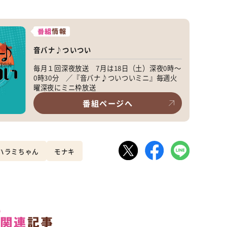
番組
情報
音バナ♪ついつい
毎月１回深夜放送 7月は18日（土）深夜0時～
0時30分 ／『音バナ♪ついついミニ』毎週火
曜深夜にミニ枠放送
番組ページへ
ハラミちゃん
モナキ