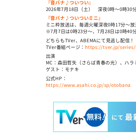
『音バナ♪ついつい』
2026年7月18日（土） 深夜0時～0時3
『音バナ♪ついついミニ』
ミニ枠放送は、毎週火曜深夜0時17分～放
※7月7日は0時23分～、7月28日は0時40
どちらもTVer、ABEMAにて見逃し配信！
TVer番組ページ：
https://tver.jp/series
出演
MC：森田哲矢（さらば青春の光）、ハラ
ゲスト：モナキ
公式HP：
https://www.asahi.co.jp/sp/otobana