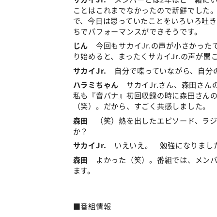
ことはこれまでなかったので新鮮でした
で、今日は思っていたことをいろいろ吐
ちでパフォーマンスができそうです。
じん
今回もサカイJr.の声が小さかった
り始めると、まったくサカイJr.の声が聞
サカイJr.
自分で喋っていながら、自分の
ハラミちゃん
サカイJr.さん、森田さん
私も『音バナ』初回収録の時に森田さん
（笑）。だから、すごく共感しました。
森田
（笑）熱を出したエピソード、ラジオ
か？
サカイJr.
いえいえ。 勉強になりまし
森田
よかった（笑）。番組では、メン
ます。
■番組情報