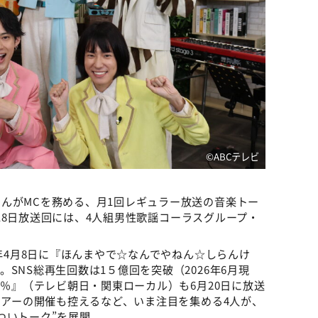
©ABCテレビ
んがMCを務める、月1回レギュラー放送の音楽トー
18日放送回には、4人組男性歌謡コーラスグループ・
6年4月8日に『ほんまやで☆なんでやねん☆しらんけ
SNS総再生回数は1５億回を突破（2026年6月現
0％』（テレビ朝日・関東ローカル）も6月20日に放送
ツアーの開催も控えるなど、いま注目を集める4人が、
ついトーク”を展開。