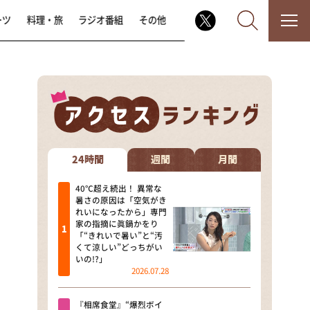
ーツ
料理・旅
ラジオ番組
その他
なるみ・岡村の過ぎるTV
相席食堂
24時間
週間
月間
これ余談なんですけど・・・
40℃超え続出！ 異常な
暑さの原因は「空気がき
れいになったから」専門
～人生密着トークバラエティ！
家の指摘に眞鍋かをり
～ やすとものいたって真剣です
「“きれいで暑い”と“汚
くて涼しい”どっちがい
探偵！ナイトスクープ
いの!?」
2026.07.28
news おかえり
『相席食堂』“爆烈ボイ