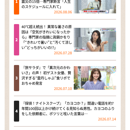
震災の15倍…専門家断言「人生
のスケジュールに入れて」
2026.08.06
40℃超え続出！ 異常な暑さの原
因は「空気がきれいになったか
ら」専門家の指摘に眞鍋かをり
「“きれいで暑い”と“汚くて涼し
い”どっちがいいの!?」
2026.07.28
『旅サラダ』で「異次元のかわ
いさ」の声！ 初ゲスト女優、贅
沢すぎる“雲丹しゃぶ”食リポで
おちゃめ発言
2026.07.10
『探偵！ナイトスクープ』「カヨコか？」間違い電話を約7
年間100回以上かけ続けてくる見知らぬ男性。カヨコのふり
をした依頼者に、ポツリと呟いた言葉は…
2026.07.14