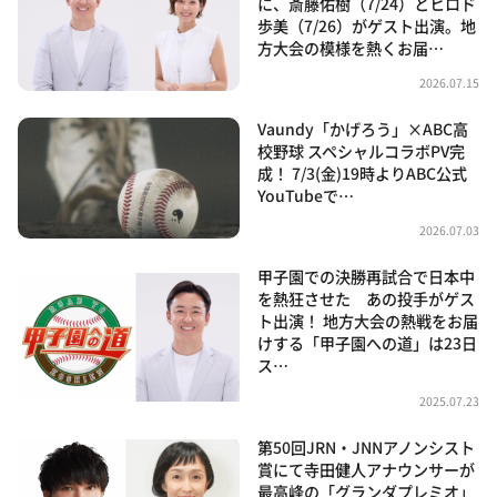
に、斎藤佑樹（7/24）とヒロド
歩美（7/26）がゲスト出演。地
方大会の模様を熱くお届…
2026.07.15
Vaundy「かげろう」×ABC高
校野球 スペシャルコラボPV完
成！ 7/3(金)19時よりABC公式
YouTubeで…
2026.07.03
甲子園での決勝再試合で日本中
を熱狂させた あの投手がゲス
ト出演！ 地方大会の熱戦をお届
けする「甲子園への道」は23日
ス…
2025.07.23
第50回JRN・JNNアノンシスト
賞にて寺田健人アナウンサーが
最高峰の「グランダプレミオ」