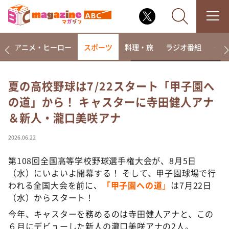
ー
アニメ・ヒーロー
スポーツ
料理・旅
ラジオ番組
その
夏の高校野球は7/22スタート「甲子園へ
の道」から！ キャスターに寺田健人アナ
なるみ・岡村の過ぎるTV
＆新人・瀧口美咲アナ
相席食堂
これ余談なんですけど・・・
2026.06.22
～人生密着トークバラエティ！～ やすとものいたっ
て真剣です
第108回全国高等学校野球選手権大会が、8月5日
（水）にいよいよ開幕する！ そして、甲子園球場で行
探偵！ナイトスクープ
われる全国大会を前に、
「甲子園への道
」
は7月22日
news おかえり
（水）からスタート！
河合＆A.B.C-Z塚田×福井アナ「なんでやねん！？」
今年、キャスターを務めるのは寺田健人アナと、この
（news おかえり）
６月にデビューした新人の瀧口美咲アナの2人。