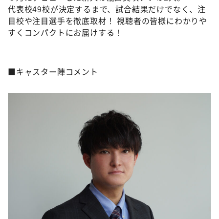
DAIGOも台所 ～きょうの献立 何にする？～
代表校49校が決定するまで、試合結果だけでなく、注
目校や注目選手を徹底取材！ 視聴者の皆様にわかりや
本日はダイアンなり！シーズン２
すくコンパクトにお届けする！
朝だ！生です旅サラダ
教えて！ニュースライブ 正義のミカタ
■キャスター陣コメント
ＬＩＦＥ～夢のカタチ～
新婚さんいらっしゃい！
ポツンと一軒家
ザキ山小屋本館
ぺこぱのまるスポ
アナ回覧板