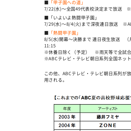
■
「甲子園への道」
7/22(水)〜全国49代表校決定まで放送
■「いよいよ熱闘甲子園」
7/29(水)～8/4(火)まで深夜連日放送 
■
「熱闘甲子園」
8/5(水)開幕〜決勝まで 連日夜生放送 （
11:15
※休養日除く（予定） ※雨天等で全試
※ABCテレビ・テレビ朝日系列全国ネッ
この他、ABCテレビ・テレビ朝日系列が
用される。