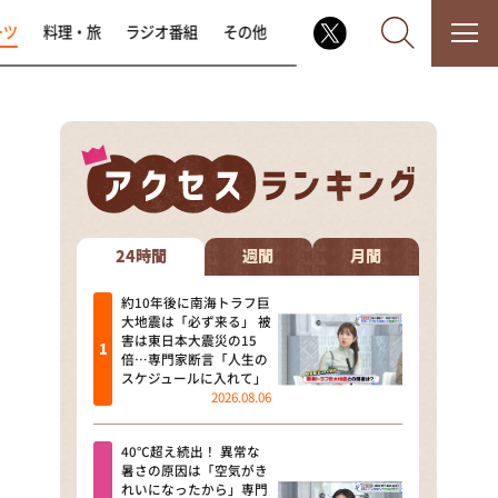
ーツ
料理・旅
ラジオ番組
その他
なるみ・岡村の過ぎるTV
相席食堂
24時間
週間
月間
これ余談なんですけど・・・
約10年後に南海トラフ巨
大地震は「必ず来る」 被
害は東日本大震災の15
～人生密着トークバラエティ！
倍…専門家断言「人生の
～ やすとものいたって真剣です
スケジュールに入れて」
2026.08.06
探偵！ナイトスクープ
40℃超え続出！ 異常な
news おかえり
暑さの原因は「空気がき
れいになったから」専門