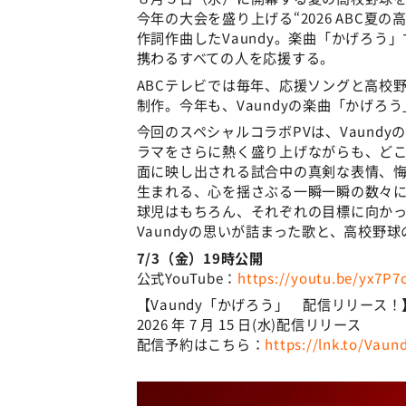
今年の大会を盛り上げる“2026 ABC
作詞作曲したVaundy。楽曲「かげろ
携わるすべての人を応援する。
ABCテレビでは毎年、応援ソングと高校
制作。今年も、Vaundyの楽曲「かげろ
今回のスペシャルコラボPVは、Vaund
ラマをさらに熱く盛り上げながらも、ど
面に映し出される試合中の真剣な表情、
生まれる、心を揺さぶる一瞬一瞬の数々
球児はもちろん、それぞれの目標に向かっ
Vaundyの思いが詰まった歌と、高校野
7/3（金）19時公開
公式YouTube：
https://youtu.be/yx7P7
【Vaundy「かげろう」 配信リリース！
2026 年 7 月 15 日(水)配信リリース
配信予約はこちら：
https://lnk.to/Vau