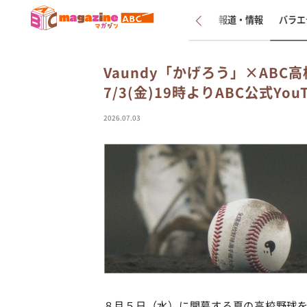
新着
インタビュー
報道・情報
バラエ
Vaundy「かげろう」×ABC
7/3(金)19時よりABC公式You
2026.07.03
８月５日（水）に開幕する夏の高校野球を