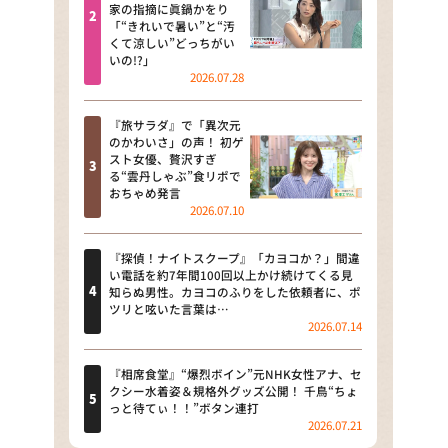
河合＆A.B.C-Z塚田×福井アナ
家の指摘に眞鍋かをり
「“きれいで暑い”と“汚
「なんでやねん！？」（news お
くて涼しい”どっちがい
かえり）
いの!?」
2026.07.28
DAIGOも台所 ～きょうの献立 何
にする？～
『旅サラダ』で「異次元
のかわいさ」の声！ 初ゲ
本日はダイアンなり！シーズン２
スト女優、贅沢すぎ
る“雲丹しゃぶ”食リポで
朝だ！生です旅サラダ
おちゃめ発言
2026.07.10
教えて！ニュースライブ 正義の
ミカタ
『探偵！ナイトスクープ』「カヨコか？」間違
い電話を約7年間100回以上かけ続けてくる見
ＬＩＦＥ～夢のカタチ～
知らぬ男性。カヨコのふりをした依頼者に、ポ
ツリと呟いた言葉は…
2026.07.14
新婚さんいらっしゃい！
ポツンと一軒家
『相席食堂』“爆烈ボイン”元NHK女性アナ、セ
クシー水着姿＆規格外グッズ公開！ 千鳥“ちょ
っと待てぃ！！”ボタン連打
ザキ山小屋本館
2026.07.21