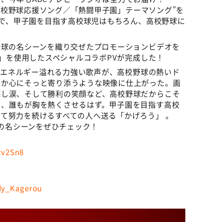
夏の高校野球応援ソング／「熱闘甲子園」テーマソング”を
う」で、甲子園を目指す高校球児はもちろん、高校野球に
野球の名シーンを織り交ぜたプロモーションビデオを
う」を使用したスペシャルコラボPVが完成した！
yのエネルギー溢れる力強い歌声が、高校野球の熱いド
こか心にそっと寄り添うような映像に仕上がった。画
悔し涙、そして勝利の笑顔など、高校野球だからこそ
に、誰もが胸を熱くさせるはず。甲子園を目指す高校
て努力を続けるすべての人へ送る「かげろう」 。
球の名シーンをぜひチェック！
cv2Sn8
】
ndy_Kagerou