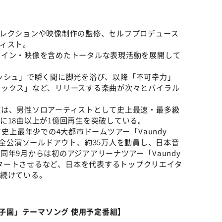
ィレクションや映像制作の監修、セルフプロデュース
ィスト。
ザイン・映像を含めたトータルな表現活動を展開して
フラッシュ」で瞬く間に脚光を浴び、以降「不可幸力」
ドックス」など、リリースする楽曲が次々とバイラル
数は、男性ソロアーティストとして史上最速・最多級
に18曲以上が1億回再生を突破している。
史上最年少での4大都市ドームツアー「Vaundy
”」を完遂。全公演ソールドアウト、約35万人を動員し、日本音
年9月からは初のアジアアリーナツアー「Vaundy
RO”」をスタートさせるなど、日本を代表するトップクリエイタ
げ続けている。
甲子園」テーマソング 使用予定番組】