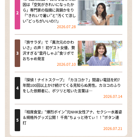
因は「空気がきれいになったか
ら」専門家の指摘に眞鍋かをり
「“きれいで暑い”と“汚くて涼し
い”どっちがいいの!?」
2026.07.28
『旅サラダ』で「異次元のかわ
いさ」の声！ 初ゲスト女優、贅
沢すぎる“雲丹しゃぶ”食リポで
おちゃめ発言
2026.07.10
『探偵！ナイトスクープ』「カヨコか？」間違い電話を約7
年間100回以上かけ続けてくる見知らぬ男性。カヨコのふり
をした依頼者に、ポツリと呟いた言葉は…
2026.07.14
『相席食堂』“爆烈ボイン”元NHK女性アナ、セクシー水着姿
＆規格外グッズ公開！ 千鳥“ちょっと待てぃ！！”ボタン連
打
2026.07.21