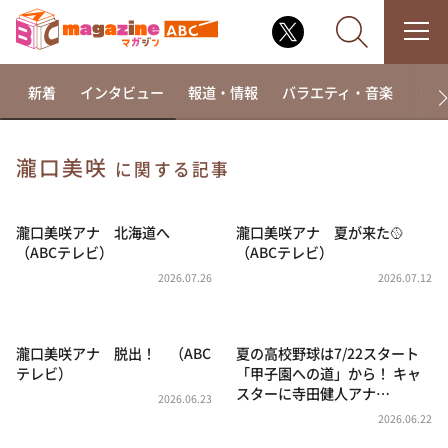
新着
インタビュー
報道・情報
バラエティ・音楽
ドラ
瀧口美咲
に関する記事
なるみ・岡村の過ぎるTV
相席食堂
瀧口美咲アナ 北海道へ
瀧口美咲アナ 夏が来た🥎
（ABCテレビ）
（ABCテレビ）
これ余談なんですけど・・・
2026.07.26
2026.07.12
～人生密着トークバラエティ！～ やすとものいたっ
て真剣です
探偵！ナイトスクープ
瀧口美咲アナ 脱出！ （ABC
夏の高校野球は7/22スタート
テレビ）
「甲子園への道」から！ キャ
news おかえり
スターに寺田健人アナ…
2026.06.23
河合＆A.B.C-Z塚田×福井アナ「なんでやねん！？」
（news おかえり）
2026.06.22