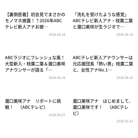
DAIGOも台所 ～きょうの献立 何にする？～
本日はダイアンなり！シーズン２
【裏側密着】初会見でまさかの
「洗礼を受けたような感覚」
モノマネ披露！？2026年ABC
ABCテレビ新人アナ・枝廣二葉
朝だ！生です旅サラダ
テレビ新人アナお披…
と瀧口美咲が生ラジオで…
教えて！ニュースライブ 正義のミカタ
2026.06.18
2026.06.18
ＬＩＦＥ～夢のカタチ～
新婚さんいらっしゃい！
ABCラジオにフレッシュな風！
ABCテレビ新人アナウンサーは
大型新人・枝廣二葉＆瀧口美咲
元応援団長「熱い男」枝廣二葉
ポツンと一軒家
アナウンサーが語る「…
と、女性アナNo.1…
ザキ山小屋本館
2026.06.16
2026.06.16
ぺこぱのまるスポ
アナ回覧板
瀧口美咲アナ リポートに挑
瀧口美咲アナ はじめまして、
戦！ （ABCテレビ）
瀧口美咲です！ （ABCテレ
ビ）
2026.06.07
2026.05.23