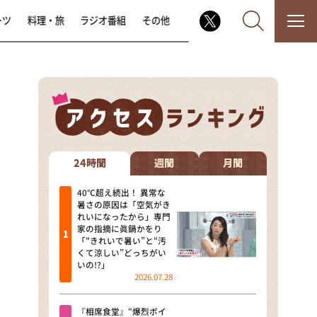
ーツ
料理・旅
ラジオ番組
その他
なるみ・岡村の過ぎるTV
相席食堂
24時間
週間
月間
これ余談なんですけど・・・
40℃超え続出！ 異常な
暑さの原因は「空気がき
れいになったから」専門
～人生密着トークバラエティ！
家の指摘に眞鍋かをり
～ やすとものいたって真剣です
「“きれいで暑い”と“汚
くて涼しい”どっちがい
探偵！ナイトスクープ
いの!?」
2026.07.28
news おかえり
『相席食堂』“爆烈ボイ