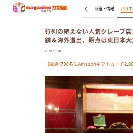
新着
インタビュー
報道・情報
バラエ
行列の絶えない人気クレープ店オ
舗＆海外進出、原点は東日本大
2026.06.20
【抽選で30名にAmazonギフトカード2