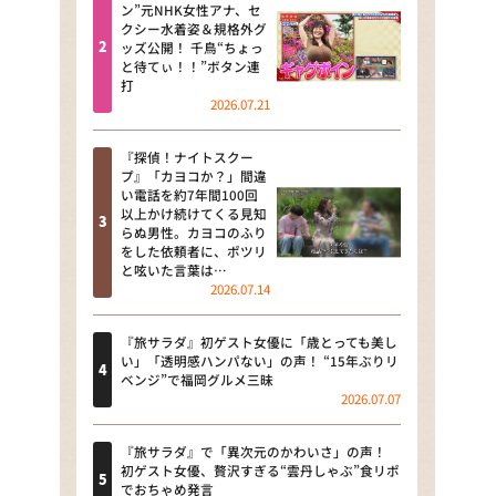
河合＆A.B.C-Z塚田×福井アナ
ン”元NHK女性アナ、セ
クシー水着姿＆規格外グ
「なんでやねん！？」（news お
ッズ公開！ 千鳥“ちょっ
かえり）
と待てぃ！！”ボタン連
打
DAIGOも台所 ～きょうの献立 何
2026.07.21
にする？～
『探偵！ナイトスクー
本日はダイアンなり！シーズン２
プ』「カヨコか？」間違
い電話を約7年間100回
朝だ！生です旅サラダ
以上かけ続けてくる見知
らぬ男性。カヨコのふり
をした依頼者に、ポツリ
教えて！ニュースライブ 正義の
と呟いた言葉は…
ミカタ
2026.07.14
ＬＩＦＥ～夢のカタチ～
『旅サラダ』初ゲスト女優に「歳とっても美し
い」「透明感ハンパない」の声！ “15年ぶりリ
新婚さんいらっしゃい！
ベンジ”で福岡グルメ三昧
2026.07.07
ポツンと一軒家
『旅サラダ』で「異次元のかわいさ」の声！
ザキ山小屋本館
初ゲスト女優、贅沢すぎる“雲丹しゃぶ”食リポ
でおちゃめ発言