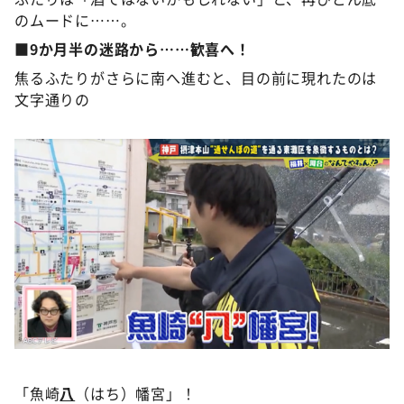
のムードに……。
■9か月半の迷路から……歓喜へ！
焦るふたりがさらに南へ進むと、目の前に現れたのは
文字通りの
「魚崎
八
（はち）幡宮」！