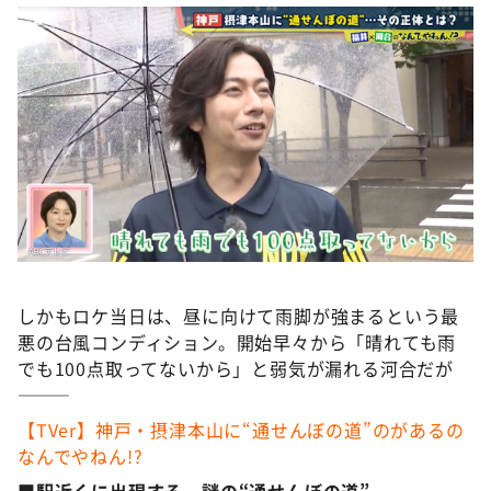
DAIGOも台所 ～きょうの献立 何にする？～
本日はダイアンなり！シーズン２
朝だ！生です旅サラダ
教えて！ニュースライブ 正義のミカタ
ＬＩＦＥ～夢のカタチ～
新婚さんいらっしゃい！
ポツンと一軒家
ザキ山小屋本館
ぺこぱのまるスポ
しかもロケ当日は、昼に向けて雨脚が強まるという最
悪の台風コンディション。開始早々から「晴れても雨
アナ回覧板
でも100点取ってないから」と弱気が漏れる河合だが
———
【TVer】神戸・摂津本山に“通せんぼの道”のがあるの
なんでやねん!?