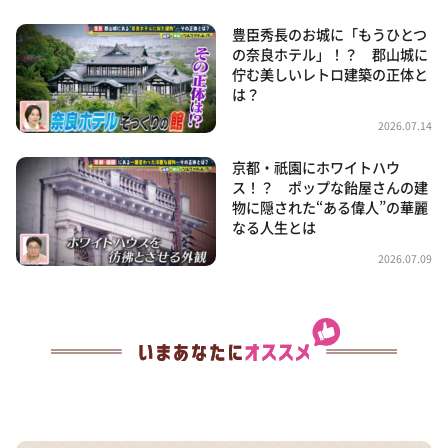
豊臣秀長のお城に「もうひとつ
の奈良ホテル」！？ 郡山城に
佇む美しいレトロ建築の正体と
は？
2026.07.14
京都・祇園にホワイトハウ
ス！？ ポップな飴屋さんの建
物に隠された“ある偉人”の華麗
なる人生とは
2026.07.09