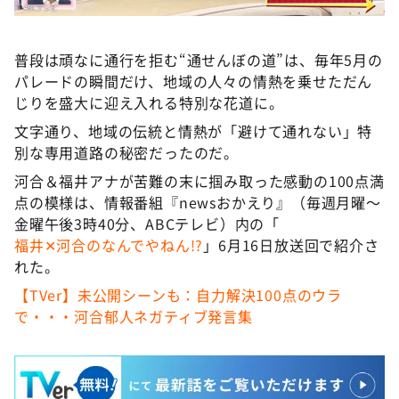
普段は頑なに通行を拒む“通せんぼの道”は、毎年5月の
パレードの瞬間だけ、地域の人々の情熱を乗せただん
じりを盛大に迎え入れる特別な花道に。
文字通り、地域の伝統と情熱が「避けて通れない」特
別な専用道路の秘密だったのだ。
河合＆福井アナが苦難の末に掴み取った感動の100点満
点の模様は、情報番組『newsおかえり』（毎週月曜～
金曜午後3時40分、ABCテレビ）内の「
福井✕河合のなんでやねん!?
」6月16日放送回で紹介さ
れた。
【TVer】未公開シーンも：自力解決100点のウラ
で・・・河合郁人ネガティブ発言集