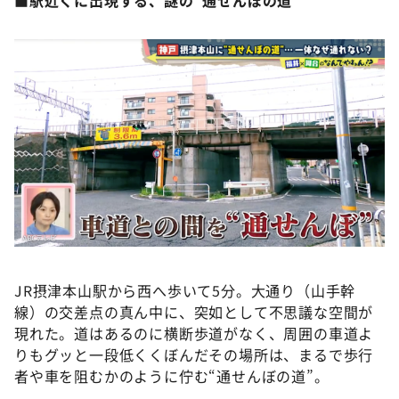
■駅近くに出現する、謎の“通せんぼの道”
JR摂津本山駅から西へ歩いて5分。大通り（山手幹
線）の交差点の真ん中に、突如として不思議な空間が
現れた。道はあるのに横断歩道がなく、周囲の車道よ
りもグッと一段低くくぼんだその場所は、まるで歩行
者や車を阻むかのように佇む“通せんぼの道”。