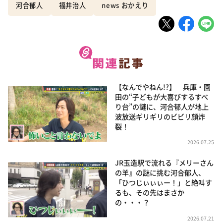
河合郁人
福井治人
news おかえり
【なんでやねん!?】 兵庫・園
田の“子どもが大喜びするすべ
り台”の謎に、河合郁人が地上
波放送ギリギリのビビリ顔炸
裂！
2026.07.25
JR玉造駅で流れる『メリーさん
の羊』の謎に挑む河合郁人、
「ひつじぃぃぃー！」と絶叫す
るも、その先はまさか
の・・・？
2026.07.21