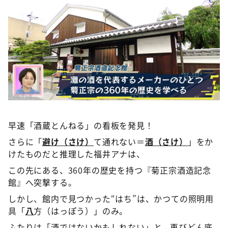
早速「酒蔵とんねる」の看板を発見！
さらに「
避け（さけ）
て通れない＝
酒（さけ）
」をか
けたものだと推理した福井アナは、
この先にある、360年の歴史を持つ『菊正宗酒造記念
館』へ突撃する。
しかし、館内で見つかった“はち”は、かつての照明用
具「
八
方（はっぽう）」のみ。
ふたりは「酒ではないかもしれない」と、再びどん底