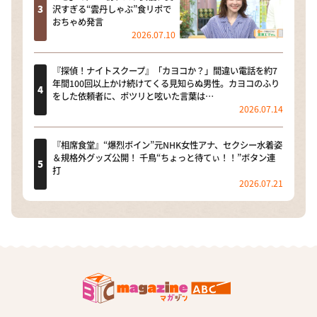
沢すぎる“雲丹しゃぶ”食リポで
おちゃめ発言
2026.07.10
『探偵！ナイトスクープ』「カヨコか？」間違い電話を約7
年間100回以上かけ続けてくる見知らぬ男性。カヨコのふり
をした依頼者に、ポツリと呟いた言葉は…
2026.07.14
『相席食堂』“爆烈ボイン”元NHK女性アナ、セクシー水着姿
＆規格外グッズ公開！ 千鳥“ちょっと待てぃ！！”ボタン連
打
2026.07.21