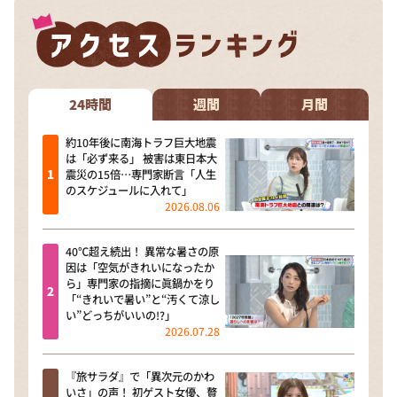
24時間
週間
月間
約10年後に南海トラフ巨大地震
は「必ず来る」 被害は東日本大
震災の15倍…専門家断言「人生
のスケジュールに入れて」
2026.08.06
40℃超え続出！ 異常な暑さの原
因は「空気がきれいになったか
ら」専門家の指摘に眞鍋かをり
「“きれいで暑い”と“汚くて涼し
い”どっちがいいの!?」
2026.07.28
『旅サラダ』で「異次元のかわ
いさ」の声！ 初ゲスト女優、贅