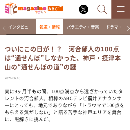
着
インタビュー
報道・情報
バラエティ・音楽
ドラマ・映
ついにこの日が！？ 河合郁人の100点
は“通せんぼ”しなかった、神戸・摂津本
なるみ・岡村の過ぎるTV
山の“通せんぼの道”の謎
相席食堂
これ余談なんですけど・・・
2026.06.18
～人生密着トークバラエティ！～ やすとものいたっ
て真剣です
実に9ヶ月半もの間、100点満点から遠ざかっていたタ
レントの河合郁人。相棒のABCテレビ福井アナウンサ
探偵！ナイトスクープ
ーにとっても、地元でありながら「トラウマで100点を
news おかえり
もらえる気がしない」と語る苦手な神戸エリアを舞台
河合＆A.B.C-Z塚田×福井アナ「なんでやねん！？」
に、謎解きに挑んだ。
（news おかえり）