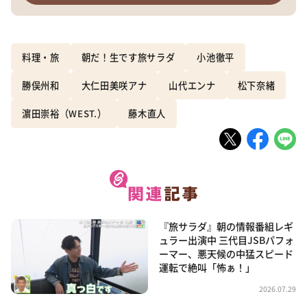
料理・旅
朝だ！生です旅サラダ
⼩池徹平
勝俣州和
大仁田美咲アナ
山代エンナ
松下奈緒
濵田崇裕（WEST.）
藤木直人
『旅サラダ』朝の情報番組レギ
ュラー出演中 三代目JSBパフォ
ーマー、悪天候の中猛スピード
運転で絶叫「怖ぁ！」
2026.07.29