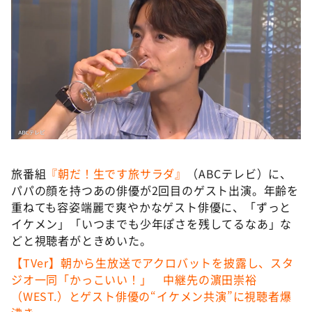
DAIGOも台所 ～きょうの献立 何にする？～
本日はダイアンなり！シーズン２
朝だ！生です旅サラダ
教えて！ニュースライブ 正義のミカタ
ＬＩＦＥ～夢のカタチ～
新婚さんいらっしゃい！
ポツンと一軒家
旅番組
『朝だ！生です旅サラダ』
（ABCテレビ）に、
ザキ山小屋本館
パパの顔を持つあの俳優が2回目のゲスト出演。年齢を
ぺこぱのまるスポ
重ねても容姿端麗で爽やかなゲスト俳優に、「ずっと
イケメン」「いつまでも少年ぽさを残してるなあ」な
アナ回覧板
どと視聴者がときめいた。
【TVer】朝から生放送でアクロバットを披露し、スタ
ジオ一同「かっこいい！」 中継先の濵⽥崇裕
（WEST.）とゲスト俳優の“イケメン共演”に視聴者爆