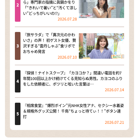
ら」専門家の指摘に眞鍋かをり
「“きれいで暑い”と“汚くて涼し
い”どっちがいいの!?」
2026.07.28
『旅サラダ』で「異次元のかわ
いさ」の声！ 初ゲスト女優、贅
沢すぎる“雲丹しゃぶ”食リポで
おちゃめ発言
2026.07.10
『探偵！ナイトスクープ』「カヨコか？」間違い電話を約7
年間100回以上かけ続けてくる見知らぬ男性。カヨコのふり
をした依頼者に、ポツリと呟いた言葉は…
2026.07.14
『相席食堂』“爆烈ボイン”元NHK女性アナ、セクシー水着姿
＆規格外グッズ公開！ 千鳥“ちょっと待てぃ！！”ボタン連
打
2026.07.21