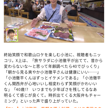
終始笑顔で和歌山ロケを楽しむ⼩池に、視聴者もニッ
コリ。X上は、「旅サラダに⼩池徹平が出てて、昔から
変わらないな～と思って年齢調べたら40でびっくり」
「朝から見る爽やか⼩池徹平さんは健康にいい……」
「⼩池徹平くんはずっとイケメンである」「⼩池徹平
くん関西弁が心地いいし相変わらず笑顔がかわいい
な」「40歳!? いつまでも少年ぽさを残してるなあ
明るくて感じが良くて。時折出てくる大阪弁もチャー
ミング」といった声で盛り上がっていた。