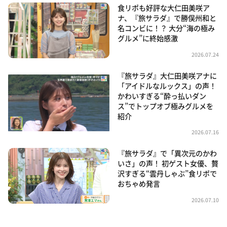
食リポも好評な大仁田美咲ア
ナ、『旅サラダ』で勝俣州和と
名コンビに！？ 大分“海の極み
グルメ”に終始感激
2026.07.24
『旅サラダ』大仁田美咲アナに
「アイドルなルックス」の声！
かわいすぎる“酔っ払いダン
ス”でトップオブ極みグルメを
紹介
2026.07.16
『旅サラダ』で「異次元のかわ
いさ」の声！ 初ゲスト女優、贅
沢すぎる“雲丹しゃぶ”食リポで
おちゃめ発言
2026.07.10