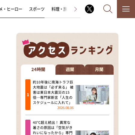
メ・ヒーロー
スポーツ
料理・旅
ラジオ番組
その他
なるみ・岡村の過ぎるTV
相席食堂
24時間
週間
月間
これ余談なんですけど・・・
約10年後に南海トラフ巨
大地震は「必ず来る」 被
害は東日本大震災の15
～人生密着トークバラエティ！
倍…専門家断言「人生の
～ やすとものいたって真剣です
スケジュールに入れて」
2026.08.06
探偵！ナイトスクープ
40℃超え続出！ 異常な
news おかえり
暑さの原因は「空気がき
れいになったから」専門