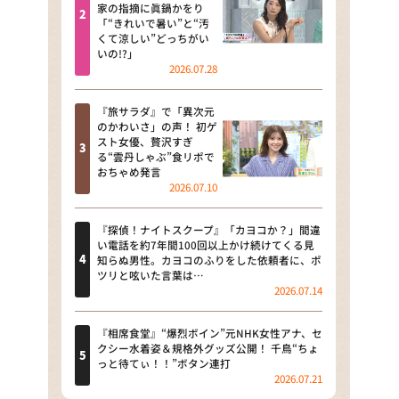
河合＆A.B.C-Z塚田×福井アナ
家の指摘に眞鍋かをり
「“きれいで暑い”と“汚
「なんでやねん！？」（news お
くて涼しい”どっちがい
かえり）
いの!?」
2026.07.28
DAIGOも台所 ～きょうの献立 何
にする？～
『旅サラダ』で「異次元
のかわいさ」の声！ 初ゲ
本日はダイアンなり！シーズン２
スト女優、贅沢すぎ
る“雲丹しゃぶ”食リポで
朝だ！生です旅サラダ
おちゃめ発言
2026.07.10
教えて！ニュースライブ 正義の
ミカタ
『探偵！ナイトスクープ』「カヨコか？」間違
い電話を約7年間100回以上かけ続けてくる見
ＬＩＦＥ～夢のカタチ～
知らぬ男性。カヨコのふりをした依頼者に、ポ
ツリと呟いた言葉は…
2026.07.14
新婚さんいらっしゃい！
ポツンと一軒家
『相席食堂』“爆烈ボイン”元NHK女性アナ、セ
クシー水着姿＆規格外グッズ公開！ 千鳥“ちょ
っと待てぃ！！”ボタン連打
ザキ山小屋本館
2026.07.21