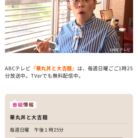
©️ABCテレビ
ABCテレビ
『華丸丼と大吉麺』
は、毎週日曜ごご1時25
分放送中。TVerでも無料配信中。
番組
情報
華丸丼と大吉麺
毎週日曜 午後１時25分