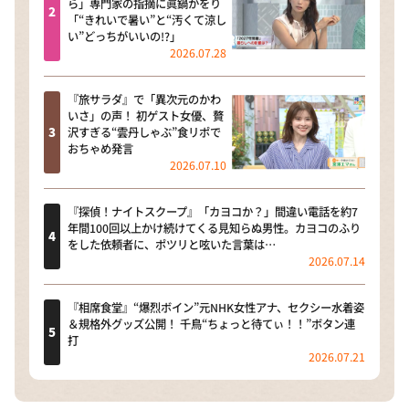
ら」専門家の指摘に眞鍋かをり
「“きれいで暑い”と“汚くて涼し
い”どっちがいいの!?」
2026.07.28
『旅サラダ』で「異次元のかわ
いさ」の声！ 初ゲスト女優、贅
沢すぎる“雲丹しゃぶ”食リポで
おちゃめ発言
2026.07.10
『探偵！ナイトスクープ』「カヨコか？」間違い電話を約7
年間100回以上かけ続けてくる見知らぬ男性。カヨコのふり
をした依頼者に、ポツリと呟いた言葉は…
2026.07.14
『相席食堂』“爆烈ボイン”元NHK女性アナ、セクシー水着姿
＆規格外グッズ公開！ 千鳥“ちょっと待てぃ！！”ボタン連
打
2026.07.21