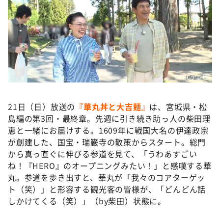
DAIGOも台所 ～きょうの献立 何にする？～
本日はダイアンなり！シーズン２
朝だ！生です旅サラダ
教えて！ニュースライブ 正義のミカタ
ＬＩＦＥ～夢のカタチ～
©️ABCテレビ
新婚さんいらっしゃい！
21日（日）放送の
『華丸丼と大吉麺』
は、宮城県・松
ポツンと一軒家
島編の第3回・最終章。先週に引き続き助っ人の柴田理
ザキ山小屋本館
恵と一緒にお届けする。1609年に戦国大名の伊達政宗
ぺこぱのまるスポ
が創建した、国宝・瑞巌寺の散策からスタート。総門
から真っ直ぐに伸びる参道を見て、「うわあすごい
アナ回覧板
ね！『HERO』のオープニングみたい！」と感嘆する華
丸。参道を歩き出すと、華丸が「我々のコアターゲッ
ト（笑）」と形容する観光客の皆様が、「どんどん話
しかけてくる（笑）」（by柴田）状態に。