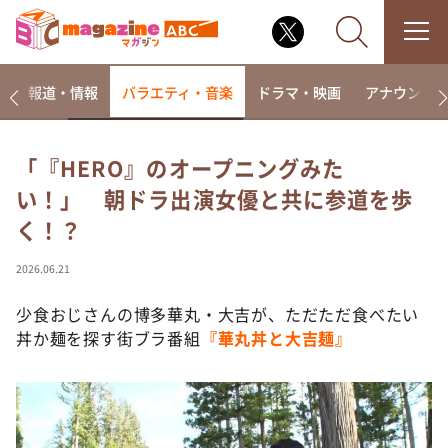
ー
報道・情報
バラエティ・音楽
ドラマ・映画
アナウンサ
「『HERO』のオープニングみた
い！」 朝ドラ出演女優と共に参道を歩
なるみ・岡村の過ぎるTV
く！？
相席食堂
これ余談なんですけど・・・
2026.06.21
～人生密着トークバラエティ！～ やすとものいたっ
て真剣です
少食おじさんの博多華丸・大吉が、ただただ食べたい
丼か麺を探す街ブラ番組
『華丸丼と大吉麺』
探偵！ナイトスクープ
news おかえり
河合＆A.B.C-Z塚田×福井アナ「なんでやねん！？」
（news おかえり）