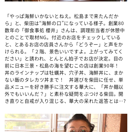
「やっぱ海鮮いかないとねえ。松島まで来たんだか
ら」と、柴田は“海鮮の口”になっている様子。創業80
数年の「御食事処 櫻井」さんは、調理担当者が休憩中
とのことで取材NG。付近のお店をチェックしている
と、とあるお店の店員さんから「どうぞー」と声をか
けられる。「２階、景色いいですよ。上がってみてく
ださい」と誘われ、とんとん拍子でお店が決定。目の
前に日本三景・松島の海を望むこの店は創業90年！
丼のラインナップは牡蠣丼、穴子丼、海鮮丼に、まか
ない飯のタレカツ丼まで！ 丼選びを柴田に任せ、単
品メニューを好き勝手に注文する華大に、「丼か麺以
外でもいいんだ？」と素朴な疑問をぶつける柴田。開
き直りと自戒が入り混じる、華大の呆れた返答とは…?