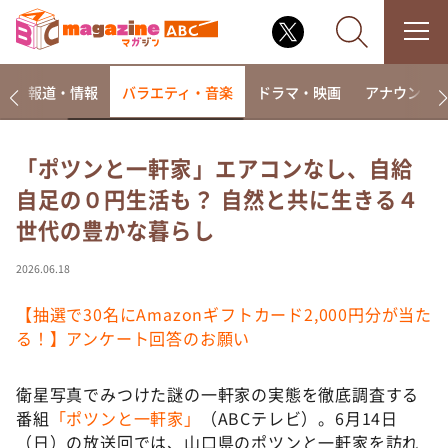
ー
報道・情報
バラエティ・音楽
ドラマ・映画
アナウンサ
「ポツンと一軒家」エアコンなし、自給
自足の０円生活も？ 自然と共に生きる４
なるみ・岡村の過ぎるTV
世代の豊かな暮らし
相席食堂
これ余談なんですけど・・・
2026.06.18
～人生密着トークバラエティ！～ やすとものいたっ
て真剣です
【抽選で30名にAmazonギフトカード2,000円分が当た
る！】アンケート回答のお願い
探偵！ナイトスクープ
news おかえり
衛星写真でみつけた謎の一軒家の実態を徹底調査する
河合＆A.B.C-Z塚田×福井アナ「なんでやねん！？」
番組
「ポツンと一軒家」
（ABCテレビ）。6月14日
（news おかえり）
（日）の放送回では、山口県のポツンと一軒家を訪れ