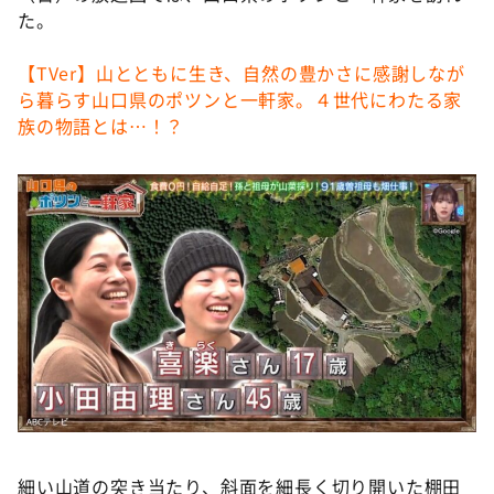
DAIGOも台所 ～きょうの献立 何にする？～
た。
本日はダイアンなり！シーズン２
【TVer】山とともに生き、自然の豊かさに感謝しなが
朝だ！生です旅サラダ
ら暮らす山口県のポツンと一軒家。４世代にわたる家
教えて！ニュースライブ 正義のミカタ
族の物語とは…！？
ＬＩＦＥ～夢のカタチ～
新婚さんいらっしゃい！
ポツンと一軒家
ザキ山小屋本館
ぺこぱのまるスポ
アナ回覧板
細い山道の突き当たり、斜面を細長く切り開いた棚田