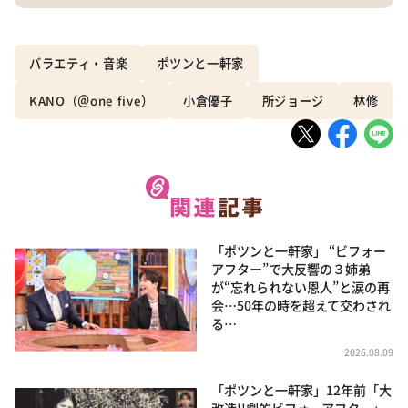
バラエティ・音楽
ポツンと一軒家
KANO（＠one five）
小倉優子
所ジョージ
林修
「ポツンと一軒家」 “ビフォー
アフター”で大反響の３姉弟
が“忘れられない恩人”と涙の再
会…50年の時を超えて交わされ
る…
2026.08.09
「ポツンと一軒家」12年前「大