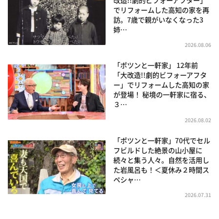
改造!!劇的ビフォーアフター」
でリフォームした高知の家を再
訪。7歳で親がいなくなった3
姉…
2026.08.06
「ポツンと一軒家」 12年前
「大改造!!劇的ビフォーアフタ
ー」でリフォームした高知の家
が登場！ 秘境の一軒家に宿る、
３…
2026.08.02
「ポツンと一軒家」70代でセル
フビルドした絶景の山小屋に
続々と集う人々。自然を活用し
た岩風呂も！＜夏休み２時間ス
ペシャ…
2026.07.31