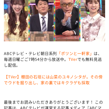
ABCテレビ・テレビ朝日系列
「ポツンと一軒家」
は、
毎週日曜ごご7時54分から放送中。
TVer
でも無料見逃
し配信。
【TVer】棚田の石垣には山菜のユキノシタが。その傍
でウドを掘り出し、家の裏ではキクラゲも採取
最後までお読みいただきありがとうございます！ この
記事は、ABCテレビが運営する記事メディア『ABCマ