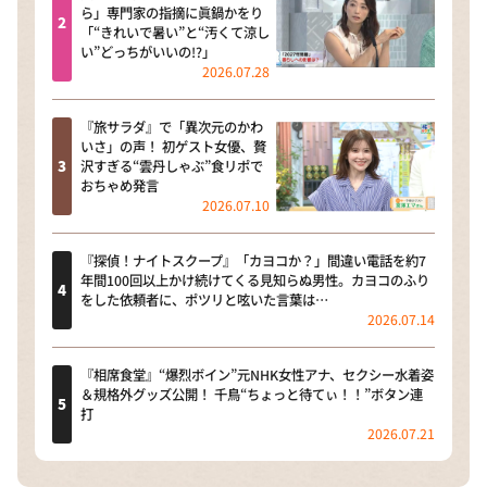
ら」専門家の指摘に眞鍋かをり
「“きれいで暑い”と“汚くて涼し
い”どっちがいいの!?」
2026.07.28
『旅サラダ』で「異次元のかわ
いさ」の声！ 初ゲスト女優、贅
沢すぎる“雲丹しゃぶ”食リポで
おちゃめ発言
2026.07.10
『探偵！ナイトスクープ』「カヨコか？」間違い電話を約7
年間100回以上かけ続けてくる見知らぬ男性。カヨコのふり
をした依頼者に、ポツリと呟いた言葉は…
2026.07.14
『相席食堂』“爆烈ボイン”元NHK女性アナ、セクシー水着姿
＆規格外グッズ公開！ 千鳥“ちょっと待てぃ！！”ボタン連
打
2026.07.21