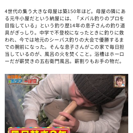
4世代の集う大きな母屋は築150年ほど。母屋の隣にあ
る元牛小屋だという納屋には、「メバル釣りのプロを
目指している」という釣り歴14年の息子さんの釣り道
具がぎっしり。中学で不登校になったときに釣りに救
われ、今では地元のシーバス釣りの大会で優勝するま
での腕前になった。そんな息子さんがこの家で毎日担
当しているのが、風呂の火を焚くこと。浴槽はホーロ
ーだが薪焚きの五右衛門風呂。薪割りもお手の物だ。