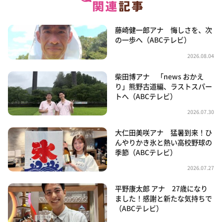
藤崎健一郎アナ 悔しさを、次
の一歩へ（ABCテレビ）
2026.08.04
柴田博アナ 「news おかえ
り」熊野古道編、ラストスパー
トへ（ABCテレビ）
2026.07.30
大仁田美咲アナ 猛暑到来！ひ
んやりかき氷と熱い高校野球の
季節（ABCテレビ）
2026.07.27
平野康太郎 アナ 27歳になり
ました！感謝と新たな気持ちで
（ABCテレビ）