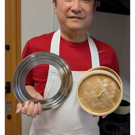
DAIGOも台所 ～きょうの献立 何にする？～
本日はダイアンなり！シーズン２
朝だ！生です旅サラダ
教えて！ニュースライブ 正義のミカタ
ＬＩＦＥ～夢のカタチ～
新婚さんいらっしゃい！
ポツンと一軒家
ザキ山小屋本館
ぺこぱのまるスポ
アナ回覧板