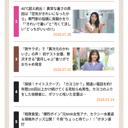
40℃超え続出！ 異常な暑さの原
因は「空気がきれいになったか
ら」専門家の指摘に眞鍋かをり
「“きれいで暑い”と“汚くて涼し
い”どっちがいいの!?」
2026.07.28
『旅サラダ』で「異次元のかわ
いさ」の声！ 初ゲスト女優、贅
沢すぎる“雲丹しゃぶ”食リポで
おちゃめ発言
2026.07.10
『探偵！ナイトスクープ』「カヨコか？」間違い電話を約7
年間100回以上かけ続けてくる見知らぬ男性。カヨコのふり
をした依頼者に、ポツリと呟いた言葉は…
2026.07.14
『相席食堂』“爆烈ボイン”元NHK女性アナ、セクシー水着姿
＆規格外グッズ公開！ 千鳥“ちょっと待てぃ！！”ボタン連
打