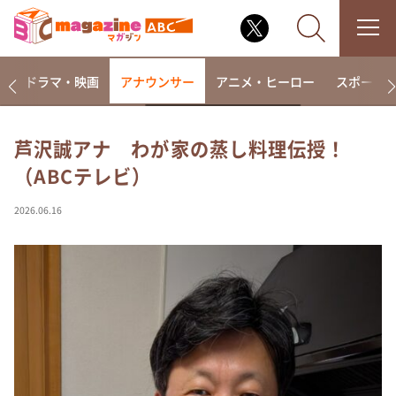
楽
ドラマ・映画
アナウンサー
アニメ・ヒーロー
スポーツ
芦沢誠アナ わが家の蒸し料理伝授！
（ABCテレビ）
なるみ・岡村の過ぎるTV
相席食堂
2026.06.16
これ余談なんですけど・・・
～人生密着トークバラエティ！～ やすとものいたっ
て真剣です
探偵！ナイトスクープ
news おかえり
河合＆A.B.C-Z塚田×福井アナ「なんでやねん！？」
（news おかえり）