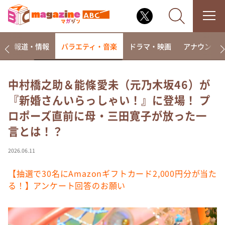
ー
報道・情報
バラエティ・音楽
ドラマ・映画
アナウンサ
中村橋之助＆能條愛未（元乃木坂46）が
『新婚さんいらっしゃい！』に登場！ プ
なるみ・岡村の過ぎるTV
ロポーズ直前に母・三田寛子が放った一
相席食堂
言とは！？
これ余談なんですけど・・・
～人生密着トークバラエティ！～ やすとものいたっ
2026.06.11
て真剣です
【抽選で30名にAmazonギフトカード2,000円分が当た
探偵！ナイトスクープ
る！】アンケート回答のお願い
news おかえり
河合＆A.B.C-Z塚田×福井アナ「なんでやねん！？」
（news おかえり）