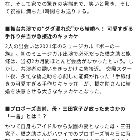
在、そして家での驚きの実態まで、笑いと驚き、そし
て祝福に満ちた1時間をお送りする。
■舞台共演での“ダダ漏れ恋”から結婚へ！ 可愛すぎる
手作り弁当が急接近のキッカケ
2人の出会いは2021年のミュージカル『ポーの一
族』。初のミュージカル出演で必死だった橋之助と能
條は、当初2カ月間ほとんど会話がなかったという。し
かし、共演者の誘いをきっかけに急接近。 交際スター
ト後、多忙な橋之助を心配した能條が作った「手紙付
きの可愛すぎる手作りキャラ弁」が、橋之助さんに結
婚を決意させる大きなキッカケとなった。
■プロポーズ直前、母・三田寛子が放ったまさかの
「一言」とは！？
かつて自身もアイドルから梨園の妻となった母・三田
寛子。橋之助さんがハワイでのプロポーズ前々日に両