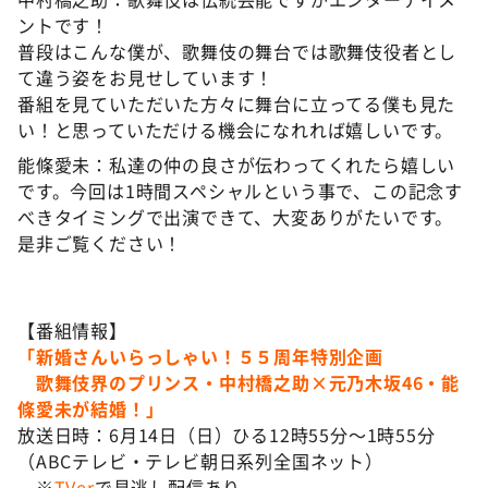
ントです！
普段はこんな僕が、歌舞伎の舞台では歌舞伎役者とし
て違う姿をお見せしています！
番組を見ていただいた方々に舞台に立ってる僕も見た
い！と思っていただける機会になれれば嬉しいです。
能條愛未：私達の仲の良さが伝わってくれたら嬉しい
です。今回は1時間スペシャルという事で、この記念す
べきタイミングで出演できて、大変ありがたいです。
是非ご覧ください！
【番組情報】
「新婚さんいらっしゃい！５５周年特別企画
歌舞伎界のプリンス・中村橋之助×元乃木坂46・能
條愛未が結婚！」
放送日時：6月14日（日）ひる12時55分～1時55分
（ABCテレビ・テレビ朝日系列全国ネット）
※
TVer
で見逃し配信あり