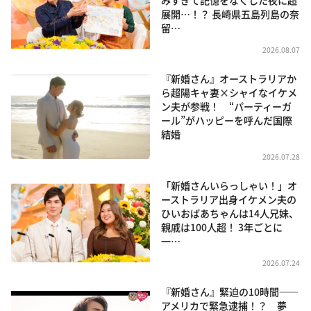
みすぎて記憶をなくした夜に超
展開…！？ 長崎県五島列島の奈
留…
2026.08.07
『新婚さん』オーストラリアか
ら超陽キャ妻×シャイなイケメ
ン夫が参戦！ “パーティーガ
ール”がハッピーを呼んだ国際
結婚
2026.07.28
「新婚さんいらっしゃい！」オ
ーストラリア出身イケメン夫の
ひいおばあちゃんは14人兄妹、
親戚は100人超！ 3年ごとに
一…
2026.07.24
『新婚さん』緊迫の10時間――
アメリカで緊急逮捕！？ 夢