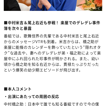
©ABCテレビ
■中村米吉＆尾上右近も参戦！ 楽屋でのデレデレ事件
簿を次々と暴露
番組では、歌舞伎界の先輩である中村米吉と尾上右近
からのメッセージVTRも到着。米吉からは、橋之助が
楽屋に能條のカレンダーを飾っていたという“隠れオタ
ク”な過去や、妻へのデレデレが弟・福之助によって楽
屋中にふれ回られた珍事件が明かされる。また、幼い
頃から橋之助を知る右近からは、貫禄たっぷりだった
という爆笑の幼少期エピソードが飛び出す。
■本人コメント
・出演にあたっての周囲の反応
中村橋之助：日本中で誰でも知る番組ですので今の僕