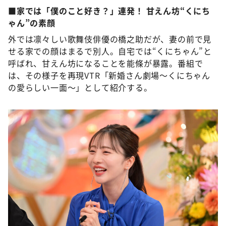
■家では「僕のこと好き？」連発！ 甘えん坊“くにち
ゃん”の素顔
外では凛々しい歌舞伎俳優の橋之助だが、妻の前で見
せる家での顔はまるで別人。自宅では“くにちゃん”と
呼ばれ、甘えん坊になることを能條が暴露。番組で
は、その様子を再現VTR「新婚さん劇場～くにちゃん
の愛らしい一面～」として紹介する。