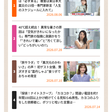
は「必ず来る」 被害は東日本大
震災の15倍…専門家断言「人生
のスケジュールに入れて」
2026.08.06
40℃超え続出！ 異常な暑さの原
因は「空気がきれいになったか
ら」専門家の指摘に眞鍋かをり
「“きれいで暑い”と“汚くて涼し
い”どっちがいいの!?」
2026.07.28
『旅サラダ』で「異次元のかわ
いさ」の声！ 初ゲスト女優、贅
沢すぎる“雲丹しゃぶ”食リポで
おちゃめ発言
2026.07.10
『探偵！ナイトスクープ』「カヨコか？」間違い電話を約7
年間100回以上かけ続けてくる見知らぬ男性。カヨコのふり
をした依頼者に、ポツリと呟いた言葉は…
2026.07.14