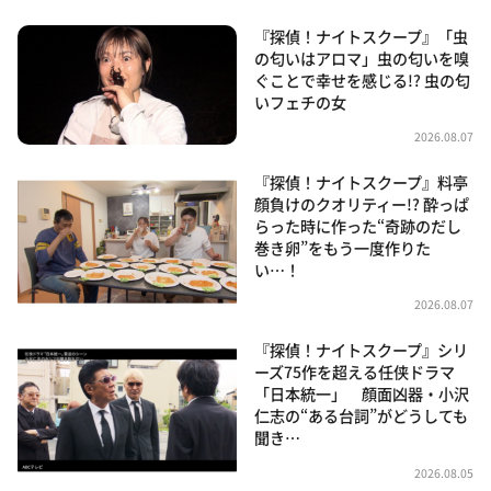
『探偵！ナイトスクープ』「虫
の匂いはアロマ」虫の匂いを嗅
ぐことで幸せを感じる!? 虫の匂
いフェチの女
2026.08.07
『探偵！ナイトスクープ』料亭
顔負けのクオリティー!? 酔っぱ
らった時に作った“奇跡のだし
巻き卵”をもう一度作りた
い…！
2026.08.07
『探偵！ナイトスクープ』シリ
ーズ75作を超える任侠ドラマ
「日本統一」 顔面凶器・小沢
仁志の“ある台詞”がどうしても
聞き…
2026.08.05