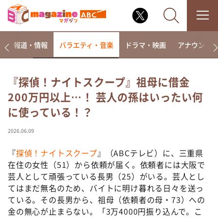
ー
報道・情報
バラエティ・音楽
ドラマ・映画
アナウンサ
『探偵！ナイトスクープ』祖母に借金
200万円以上…！ 芸人の孫はいったい何
なるみ・岡村の過ぎるTV
に使っている！？
相席食堂
これ余談なんですけど・・・
2026.06.09
～人生密着トークバラエティ！～ やすとものいたっ
て真剣です
『
探偵！ナイトスクープ
』（ABCテレビ）に、三重県
在住の女性（51）から依頼が届く。依頼者には大阪で
探偵！ナイトスクープ
芸人として頑張っている長男（25）がいる。芸人とし
news おかえり
てはまだ無名のため、バイトに明け暮れる日々を送っ
河合＆A.B.C-Z塚田×福井アナ「なんでやねん！？」
ている。その長男から、祖母（依頼者の母・73）への
（news おかえり）
金の無心が止まらない。「3万4000円振り込んで。こ