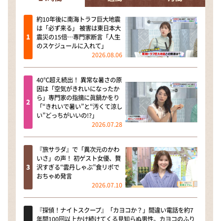
約10年後に南海トラフ巨大地震
は「必ず来る」 被害は東日本大
震災の15倍…専門家断言「人生
のスケジュールに入れて」
2026.08.06
40℃超え続出！ 異常な暑さの原
因は「空気がきれいになったか
ら」専門家の指摘に眞鍋かをり
「“きれいで暑い”と“汚くて涼し
い”どっちがいいの!?」
2026.07.28
『旅サラダ』で「異次元のかわ
いさ」の声！ 初ゲスト女優、贅
沢すぎる“雲丹しゃぶ”食リポで
おちゃめ発言
2026.07.10
『探偵！ナイトスクープ』「カヨコか？」間違い電話を約7
年間100回以上かけ続けてくる見知らぬ男性。カヨコのふり