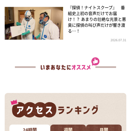
『探偵！ナイトスクープ』 番
組史上初の音声だけでお届
け！？ あまりの壮絶な光景と悪
臭に探偵の叫び声だけが響き渡
る…！
2026.07.31
24時間
週間
月間