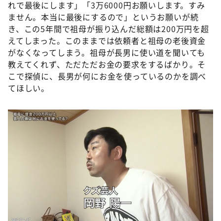
DAIGOも台所 ～きょうの献立 何にする？～
れで最後にします」「3万6000円お願いします。すみ
ません。本当に最後にするので」というお願いが続
本日はダイアンなり！シーズン２
き、この5年間で祖母が振り込んだ総額は200万円を超
朝だ！生です旅サラダ
えてしまった。このままでは依頼者と祖母の老後資金
がなくなってしまう。祖母が長男に使い道を聞いても
教えて！ニュースライブ 正義のミカタ
教えてくれず、ただただお金の要求をするばかり。そ
ＬＩＦＥ～夢のカタチ～
こで探偵に、長男が何にお金を使っているのかを調べ
てほしい。
新婚さんいらっしゃい！
ポツンと一軒家
ザキ山小屋本館
ぺこぱのまるスポ
アナ回覧板