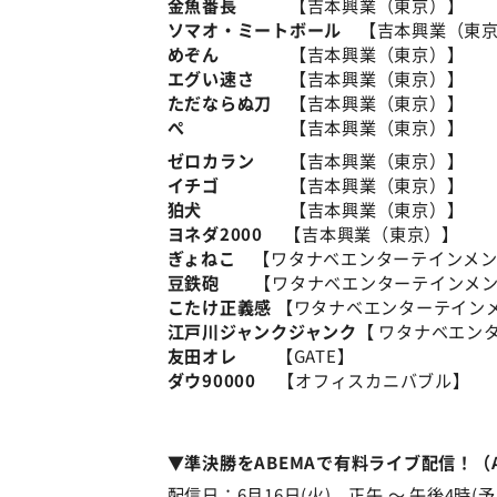
金魚番長
【吉本興業（東京）】
ソマオ・ミートボール
【吉本興業（東京
めぞん
【吉本興業（東京）】
エグい速さ
【吉本興業（東京）】
ただならぬ刀
【吉本興業（東京）】
ぺ
【吉本興業（東京）】
ゼロカラン
【吉本興業（東京）】
イチゴ
【吉本興業（東京）】
狛犬
【吉本興業（東京）】
ヨネダ2000
【吉本興業（東京）】
ぎょねこ
【ワタナベエンターテインメン
豆鉄砲
【ワタナベエンターテインメン
こたけ正義感
【ワタナベエンターテイン
江戸川ジャンクジャンク
【 ワタナベエン
友田オレ
【GATE】
ダウ90000
【オフィスカニバブル】
▼準決勝をABEMAで有料ライブ配信！（A
配信日：6月16日(火) 正午 ～ 午後4時(