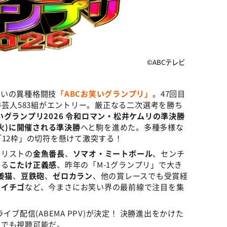
©ABCテレビ
笑いの異種格闘技
「ABCお笑いグランプリ」
。47回目
手芸人583組がエントリー。厳正なる二次選考を勝ち
いグランプリ2026 令和ロマン・松井ケムリの準決勝
(火)に開催される準決勝
へと駒を進めた。多種多様な
「12枠」の切符を懸けて激突する！
ナリストの
金魚番長
、
ソマオ・ミートボール
、センチ
なる
こたけ正義感
、昨年の「M-1グランプリ」で大き
姜猫
、
豆鉄砲
、
ゼロカラン
、他の賞レースでも受賞経
、
イチゴ
など、今まさにお笑い界の最前線で注目を集
ブ配信(ABEMA PPV)が決定！ 決勝進出をかけた
らでも視聴可能だ。