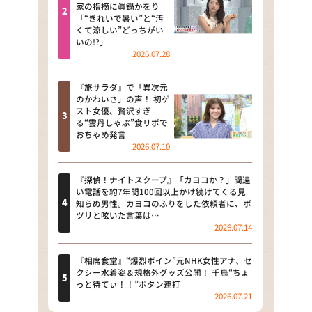
河合＆A.B.C-Z塚田×福井アナ
家の指摘に眞鍋かをり
「“きれいで暑い”と“汚
「なんでやねん！？」（news お
くて涼しい”どっちがい
かえり）
いの!?」
2026.07.28
DAIGOも台所 ～きょうの献立 何
にする？～
『旅サラダ』で「異次元
のかわいさ」の声！ 初ゲ
本日はダイアンなり！シーズン２
スト女優、贅沢すぎ
る“雲丹しゃぶ”食リポで
朝だ！生です旅サラダ
おちゃめ発言
2026.07.10
教えて！ニュースライブ 正義の
ミカタ
『探偵！ナイトスクープ』「カヨコか？」間違
い電話を約7年間100回以上かけ続けてくる見
ＬＩＦＥ～夢のカタチ～
知らぬ男性。カヨコのふりをした依頼者に、ポ
ツリと呟いた言葉は…
2026.07.14
新婚さんいらっしゃい！
ポツンと一軒家
『相席食堂』“爆烈ボイン”元NHK女性アナ、セ
クシー水着姿＆規格外グッズ公開！ 千鳥“ちょ
っと待てぃ！！”ボタン連打
ザキ山小屋本館
2026.07.21