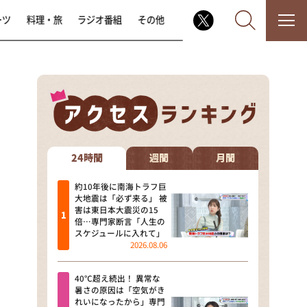
ーツ
料理・旅
ラジオ番組
その他
なるみ・岡村の過ぎるTV
相席食堂
24時間
週間
月間
これ余談なんですけど・・・
約10年後に南海トラフ巨
大地震は「必ず来る」 被
害は東日本大震災の15
～人生密着トークバラエティ！
倍…専門家断言「人生の
～ やすとものいたって真剣です
スケジュールに入れて」
2026.08.06
探偵！ナイトスクープ
40℃超え続出！ 異常な
news おかえり
暑さの原因は「空気がき
れいになったから」専門