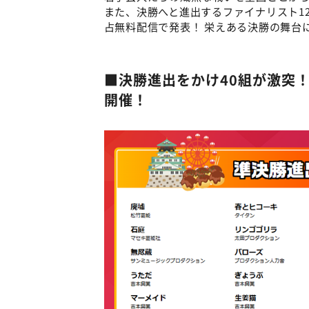
また、決勝へと進出するファイナリスト12
占無料配信で発表！ 栄えある決勝の舞台
■決勝進出をかけ40組が激突！ 
開催！