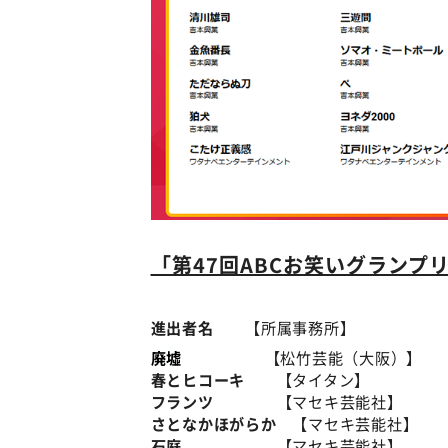
「第47回ABCお笑いグランプリ
進出者名
【所属事務所】
廃墟
【松竹芸能（大阪）】
春とヒコーキ
【タイタン】
フランツ
【マセキ芸能社】
さとなかほがらか
【マセキ芸能社】
石庭
【マセキ芸能社】