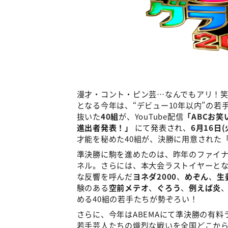
漫才・コント・ピン芸…なんでもアリ！
となる今年は、“デビュー10年以内”の若
抜いた
40組
が、YouTube配信
「ABCお笑
進出者発表！」
にて発表され、
6月16日
才能を秘めた40組が、決勝に用意された
準決勝に駒を進めたのは、昨年のファイ
ネル。さらには、本大会ラストイヤーと
な反響を呼んだ
ヨネダ2000
、
めぞん
、
生
験のある
空前メテオ
、
ぐろう
、
例えば炎
める40組の若手たちが勢ぞろい！
さらに、今年はABEMAにて準決勝の有料ライ
若手芸人たちの熾烈な戦いを全国どこか