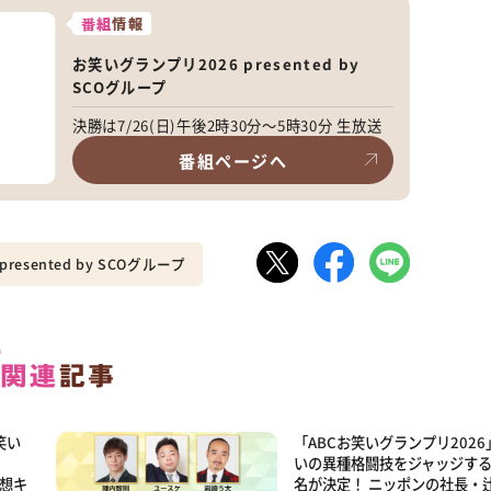
番組
情報
お笑いグランプリ2026 presented by
SCOグループ
決勝は7/26(日)午後2時30分～5時30分 生放送
番組ページへ
esented by SCOグループ
笑い
「ABCお笑いグランプリ2026
いの異種格闘技をジャッジす
予想キ
名が決定！ ニッポンの社長・