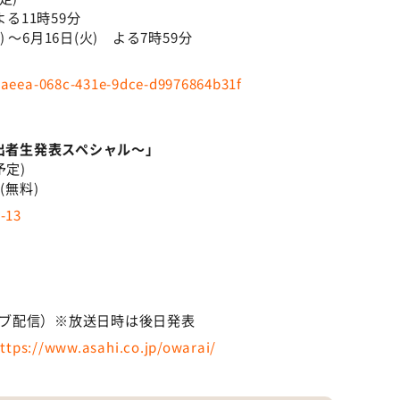
る11時59分
) ～6月16日(火) よる7時59分
円
f8aeea-068c-431e-9dce-d9976864b31f
進出者生発表スペシャル～」
予定)
(無料)
4-13
ライブ配信）※放送日時は後日発表
ttps://www.asahi.co.jp/owarai/