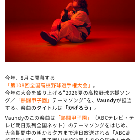
DAIGOも台所 ～きょうの献立 何にする？～
本日はダイアンなり！シーズン２
朝だ！生です旅サラダ
教えて！ニュースライブ 正義のミカタ
ＬＩＦＥ～夢のカタチ～
新婚さんいらっしゃい！
ポツンと一軒家
今年、8月に開幕する
ザキ山小屋本館
「第108回全国高校野球選手権大会」
。
ぺこぱのまるスポ
今年の大会を盛り上げる“2026夏の高校野球応援ソン
グ／
「熱闘甲子園」
テーマソング”を、
Vaundy
が担当
アナ回覧板
する。楽曲のタイトルは
「かげろう」
。
Vaundyのこの楽曲は
「熱闘甲子園」
（ABCテレビ・テ
レビ朝日系列全国ネット）のテーマソングをはじめ、
大会期間中の朝から夕方まで連日放送される「ABC高