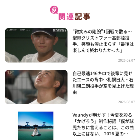
“微笑みの剛腕”1回戦で散る…
聖隷クリストファー髙部陸投
手、笑顔も涙止まらず「最後は
楽しんで終わりたかった」
2026.08.07
自己最速146キロで後輩に見せ
たエースの背中…札幌日大・石
川瑛二朗投手が空を見上げた理
由
2026.08.07
Vaundyが明かす！今夏を彩る
「かげろう」制作秘話「僕が球
児たちに言えることは、この曲
以上にはない」 2026 夏の…