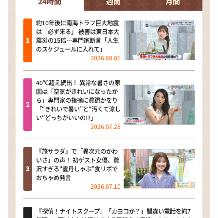
24時間
週間
月間
約10年後に南海トラフ巨大地震
は「必ず来る」 被害は東日本大
震災の15倍…専門家断言「人生
のスケジュールに入れて」
2026.08.06
40℃超え続出！ 異常な暑さの原
因は「空気がきれいになったか
ら」専門家の指摘に眞鍋かをり
「“きれいで暑い”と“汚くて涼し
い”どっちがいいの!?」
2026.07.28
『旅サラダ』で「異次元のかわ
いさ」の声！ 初ゲスト女優、贅
沢すぎる“雲丹しゃぶ”食リポで
おちゃめ発言
2026.07.10
『探偵！ナイトスクープ』「カヨコか？」間違い電話を約7