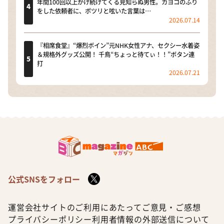
年間100回以上かけ続けてくる見知らぬ男性。カヨコのふり
をした依頼者に、ポツリと呟いた言葉は…
2026.07.14
『相席食堂』“爆烈ボイン”元NHK女性アナ、セクシー水着姿
＆規格外グッズ公開！ 千鳥“ちょっと待てぃ！！”ボタン連
打
2026.07.21
公式SNSをフォロー
運営会社
サイトのご利用にあたって
ご意見・ご感想
プライバシーポリシー
利用者情報の外部送信について