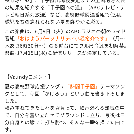
校野球中継」、甲子園出場校決定までの全国地方大会
の結果を紹介する「甲子園への道」（ABCテレビ・テ
レビ朝日系列放送）など、高校野球関連番組で使用。
球児たちの忘れられない夏を鮮やかに彩る。
この楽曲は、6月9日（火）のABCラジオの朝のワイド
番組
「おはようパーソナリティ小縣裕介です」
（月～
木あさ6時30分～）の８時台にてフル尺音源を初解禁。
楽曲は7月15日(水)に配信リリースが決定している。
【Vaundyコメント】
夏の高校野球応援ソング /
「熱闘甲子園」
テーマソン
グとして、今回「かげろう」という曲を書き下ろしま
した。
積み重ねてきた日々を背負って、歓声溢れる熱気の中
で、自分を奮い立たせてグラウンドに立ち、最後は自
分自身との戦いに打ち勝つ、そんな一瞬を描いた曲で
す。