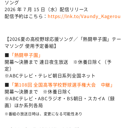
ソング
2026 年 7 月 15 日（水）配信リリース
配信予約はこちら：
https://lnk.to/Vaundy_Kagerou
【2026夏の高校野球応援ソング／「熱闘甲子園」テー
マソング 使用予定番組】
■
「熱闘甲子園」
開幕〜決勝まで 連日夜生放送 ※休養日除く（予
定）
※ABCテレビ・テレビ朝日系列全国ネット
■
「第108回 全国高等学校野球選手権大会 中継」
開幕～決勝まで ※休養日除く
※ABCテレビ・ABCラジオ・BS朝日・スカイA（録
画）ほか系列各局
※番組の放送日時は、変更になる可能性あり