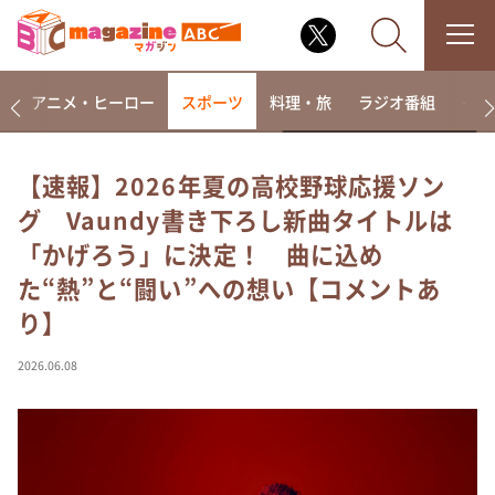
ー
アニメ・ヒーロー
スポーツ
料理・旅
ラジオ番組
その
【速報】2026年夏の高校野球応援ソン
グ Vaundy書き下ろし新曲タイトルは
なるみ・岡村の過ぎるTV
「かげろう」に決定！ 曲に込め
相席食堂
た“熱”と“闘い”への想い【コメントあ
これ余談なんですけど・・・
り】
～人生密着トークバラエティ！～ やすとものいたっ
て真剣です
2026.06.08
探偵！ナイトスクープ
news おかえり
河合＆A.B.C-Z塚田×福井アナ「なんでやねん！？」
（news おかえり）