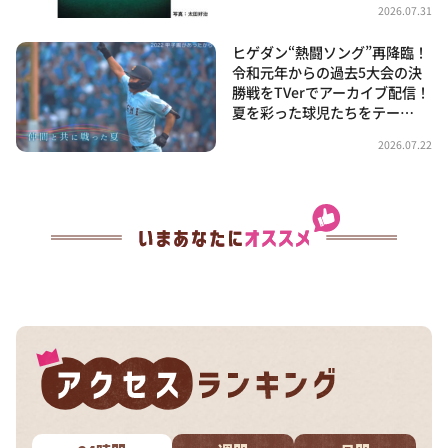
2026.07.31
ヒゲダン“熱闘ソング”再降臨！
令和元年からの過去5大会の決
勝戦をTVerでアーカイブ配信！
夏を彩った球児たちをテー…
2026.07.22