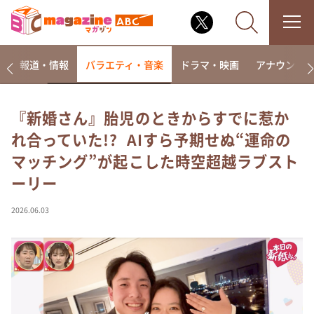
ー
報道・情報
バラエティ・音楽
ドラマ・映画
アナウンサ
『新婚さん』胎児のときからすでに惹か
れ合っていた!? AIすら予期せぬ“運命の
なるみ・岡村の過ぎるTV
マッチング”が起こした時空超越ラブスト
相席食堂
ーリー
これ余談なんですけど・・・
～人生密着トークバラエティ！～ やすとものいたっ
2026.06.03
て真剣です
探偵！ナイトスクープ
news おかえり
河合＆A.B.C-Z塚田×福井アナ「なんでやねん！？」
（news おかえり）