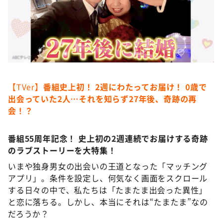
DAIGOも台所 ～きょうの献立 何にする？～
本日はダイアンなり！シーズン２
朝だ！生です旅サラダ
教えて！ニュースライブ 正義のミカタ
ＬＩＦＥ～夢のカタチ～
【TVer】
番組史上初！ 2週にわたってお届け！ 0歳で
新婚さんいらっしゃい！
出会っていた2人…それを知らず27年後、奇跡の再
ポツンと一軒家
会！？
ザキ山小屋本館
番組55周年記念！ 史上初の2週連続でお届けする奇跡
ぺこぱのまるスポ
のラブストーリーを大特集！
アナ回覧板
いまや独身男女の出会いの王道となった「マッチング
アプリ」。条件を設定し、何気なく画面をスクロール
する日々の中で、私たちは「たまたま出会った異性」
と恋に落ちる。しかし、本当にそれは“たまたま”なの
だろうか？