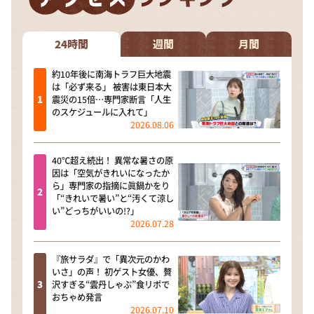
24時間
週間
月間
約10年後に南海トラフ巨大地震
は「必ず来る」 被害は東日本大
震災の15倍…専門家断言「人生
のスケジュールに入れて」
2026.08.06
40℃超え続出！ 異常な暑さの原
因は「空気がきれいになったか
ら」専門家の指摘に眞鍋かをり
「“きれいで暑い”と“汚くて涼し
い”どっちがいいの!?」
2026.07.28
『旅サラダ』で「異次元のかわ
いさ」の声！ 初ゲスト女優、贅
沢すぎる“雲丹しゃぶ”食リポで
おちゃめ発言
2026.07.10