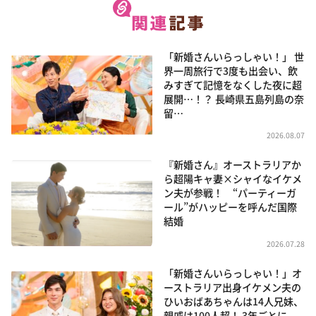
「新婚さんいらっしゃい！」 世
界一周旅行で3度も出会い、飲
みすぎて記憶をなくした夜に超
展開…！？ 長崎県五島列島の奈
留…
2026.08.07
『新婚さん』オーストラリアか
ら超陽キャ妻×シャイなイケメ
ン夫が参戦！ “パーティーガ
ール”がハッピーを呼んだ国際
結婚
2026.07.28
「新婚さんいらっしゃい！」オ
ーストラリア出身イケメン夫の
ひいおばあちゃんは14人兄妹、
親戚は100人超！ 3年ごとに