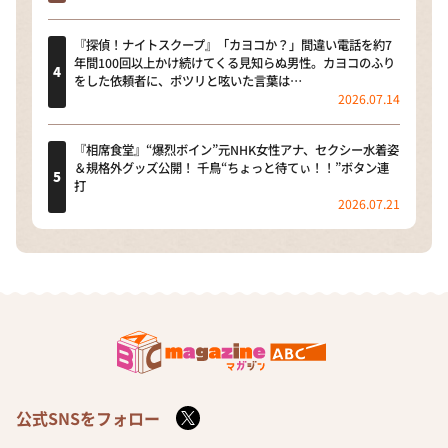
『探偵！ナイトスクープ』「カヨコか？」間違い電話を約7
年間100回以上かけ続けてくる見知らぬ男性。カヨコのふり
をした依頼者に、ポツリと呟いた言葉は…
2026.07.14
『相席食堂』“爆烈ボイン”元NHK女性アナ、セクシー水着姿
＆規格外グッズ公開！ 千鳥“ちょっと待てぃ！！”ボタン連
打
2026.07.21
公式SNSをフォロー