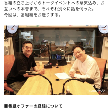
DAIGOも台所 ～きょうの献立 何にする？～
番組の立ち上げからトークイベントへの意気込み、お
互いへの本音まで、それぞれ別々に話を伺った。
本日はダイアンなり！シーズン２
今回は、番組編をお送りする。
朝だ！生です旅サラダ
教えて！ニュースライブ 正義のミカタ
ＬＩＦＥ～夢のカタチ～
新婚さんいらっしゃい！
ポツンと一軒家
ザキ山小屋本館
ぺこぱのまるスポ
アナ回覧板
©ABCラジオ
■
番組オファーの経緯について