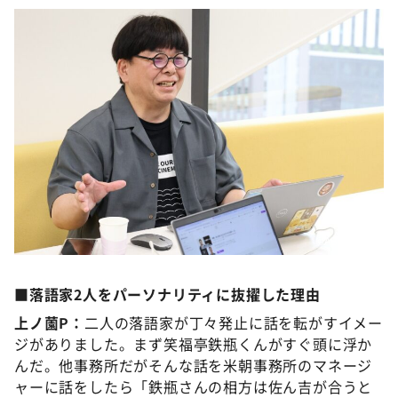
©️ABCラジオ
■落語家2人をパーソナリティに抜擢した理由
上ノ薗P：
二人の落語家が丁々発止に話を転がすイメー
ジがありました。まず笑福亭鉄瓶くんがすぐ頭に浮か
んだ。他事務所だがそんな話を米朝事務所のマネージ
ャーに話をしたら「鉄瓶さんの相方は佐ん吉が合うと