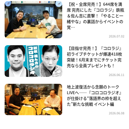
【祝・全席完売！】644席を満
席 完売にした『コロラジ』鉄瓶
＆佐ん吉に直撃！「やること一
緒やな」の裏話からイベントの
覚…
2026.07.02
【目指せ完売！】『コロラジ』
初ライブチケットが爆速418枚
突破！6月末までにチケット完
売なら全員プレゼントも！
2026.06.11
地上波復活から念願のトーク
LIVEへ――『コロコロラジオ』
が仕掛ける“落語界の枠を超え
た”新たな挑戦 イベント編
2026.06.08