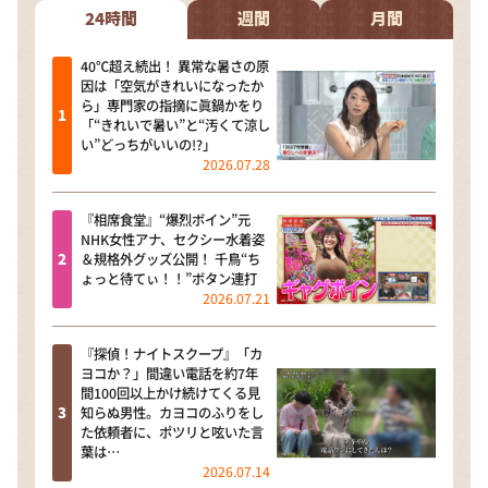
24時間
週間
月間
40℃超え続出！ 異常な暑さの原
因は「空気がきれいになったか
ら」専門家の指摘に眞鍋かをり
「“きれいで暑い”と“汚くて涼し
い”どっちがいいの!?」
2026.07.28
『相席食堂』“爆烈ボイン”元
NHK女性アナ、セクシー水着姿
＆規格外グッズ公開！ 千鳥“ち
ょっと待てぃ！！”ボタン連打
2026.07.21
『探偵！ナイトスクープ』「カ
ヨコか？」間違い電話を約7年
間100回以上かけ続けてくる見
知らぬ男性。カヨコのふりをし
た依頼者に、ポツリと呟いた言
葉は…
2026.07.14