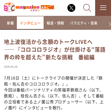
新着
インタビュー
報道・情報
バラエティ・音楽
ドラ
地上波復活から念願のトークLIVEへ
――『コロコロラジオ』が仕掛ける“落語
なるみ・岡村の過ぎるTV
界の枠を超えた”新たな挑戦 番組編
相席食堂
これ余談なんですけど・・・
2026.05.28
～人生密着トークバラエティ！～ やすとものいたっ
て真剣です
7月18日（土）にトークライブの開催が決定した『鉄
瓶・佐ん吉のコロコロラジオ。』。
探偵！ナイトスクープ
今回は番組パーソナリティの笑福亭鉄瓶さん（以下、
news おかえり
鉄瓶）、桂佐ん吉さん（以下、佐ん吉）、そして番組
河合＆A.B.C-Z塚田×福井アナ「なんでやねん！？」
の立役者である上ノ薗公秀プロデューサー（以下、上
（news おかえり）
ノ薗P）にインタビューを敢行。