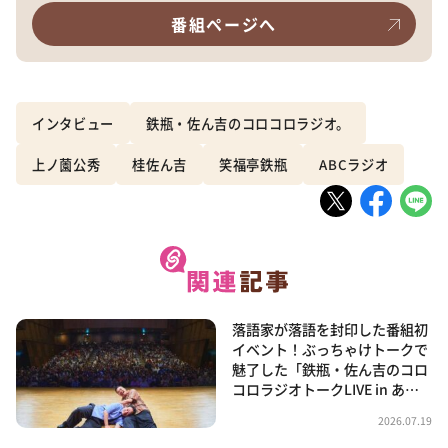
番組ページへ
インタビュー
鉄瓶・佐ん吉のコロコロラジオ。
上ノ薗公秀
桂佐ん吉
笑福亭鉄瓶
ABCラジオ
落語家が落語を封印した番組初
イベント！ぶっちゃけトークで
魅了した「鉄瓶・佐ん吉のコロ
コロラジオトークLIVE in あ…
2026.07.19