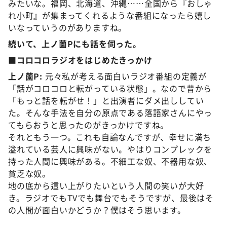
みたいな。福岡、北海道、沖縄……全国から『おしゃ
れ小町』が集まってくれるような番組になったら嬉し
いなっていうのがありますね。
続いて、上ノ薗Pにも話を伺った。
■コロコロラジオをはじめたきっかけ
上ノ薗P:
元々私が考える面白いラジオ番組の定義が
「話がコロコロと転がっている状態」。なので昔から
「もっと話を転がせ！」と出演者にダメ出ししてい
た。そんな手法を自分の原点である落語家さんにやっ
てもらおうと思ったのがきっかけですね。
それともう一つ。これも自論なんですが、幸せに満ち
溢れている芸人に興味がない。やはりコンプレックを
持った人間に興味がある。不細工な奴、不器用な奴、
貧乏な奴。
地の底から這い上がりたいという人間の笑いが大好
き。ラジオでもTVでも舞台でもそうですが、最後はそ
の人間が面白いかどうか？僕はそう思います。