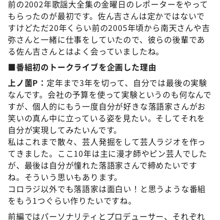
前の2002年歌謡大全集の金曜日のレポーターをやって
もらったのが最初です。佐ん吉さんは定かではないで
すけどただ20年くらい前の2005年頃から南天さんや吉
弥さんと一緒に仕事をしていたので、彼らの後輩であ
る佐ん吉さんとはよく会っていましたね。
■番組初のトークライブを企画した理由
上ノ薗P：
定年まで3年を切って、自分では最後の実験
なんです。会社の予算を使って実験というのも何なんで
すが、個人的にもう一度自分が好きな落語家さんがお
笑いの真ん中に立っている姿を見たい。そしてそれを
自分が実現してみたいんです。
私はこれまで散々、芸人発掘をして芸人ラジオを作っ
てきました。ここ10年は主に漫才師やピン芸人でした
が、最後は自分が憧れた落語家さんで締めたいです
ね。そういう思いもあります。
コロラジ以外でも落語家は面白い！と思うような番組
をもう1つぐらい作りたいですね。
前編ではパーソナリティとプロデューサー、それぞれ