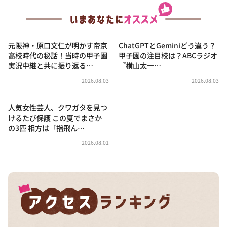
元阪神・原口文仁が明かす帝京
ChatGPTとGeminiどう違う？
高校時代の秘話！当時の甲子園
甲子園の注目校は？ABCラジオ
実況中継と共に振り返る…
『横山太一…
2026.08.03
2026.08.03
人気女性芸人、クワガタを見つ
けるたび保護 この夏でまさか
の3匹 相方は「指飛ん…
2026.08.01