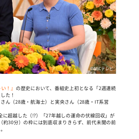
©ABCテレビ
ゃい！』
の歴史において、番組史上初となる「2週連続
定した！
ん（28歳・航海士）と実央さん（28歳・IT系営
全に超越した（⁉）「27年越しの運命の伏線回収」が
（約30分）の枠には到底収まりきらず、前代未聞の前
る。