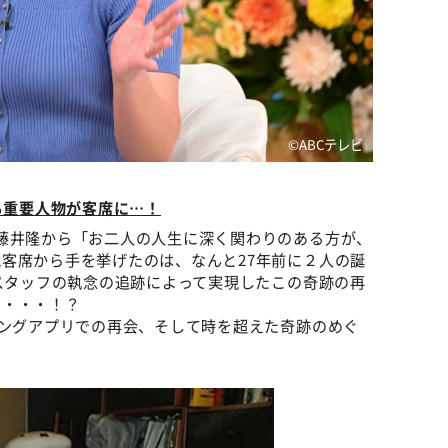
©ABCテレビ
る重要人物が客席に…！
藤井隆から「お二人の人生に深く関わりのある方が、
客席から手を挙げたのは、なんと27年前に２人の誕
 スタッフの執念の追跡によって実現したこの奇跡の再
り・・・！？
チングアプリでの再会、そして時を超えた奇跡のめぐ