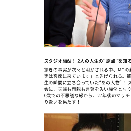
スタジオ騒然！ 2人の人生の“原点”を知
驚きの事実が次々と明かされる中、MCの
実は客席に来ています」と告げられる。観
生の瞬間に立ち会っていた“あの人物”！
会に、夫婦も両親も言葉を失い騒然とな
0歳での不思議な縁から、27年後のマッ
り逢いを果たす！