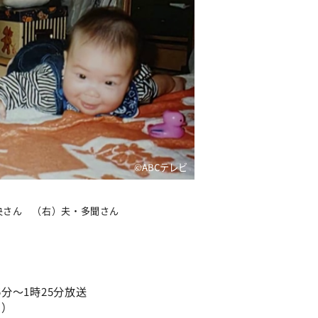
©ABCテレビ
央さん （右）夫・多聞さん
5分～1時25分放送
ト）