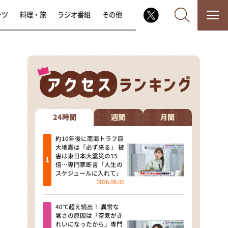
ーツ
料理・旅
ラジオ番組
その他
なるみ・岡村の過ぎるTV
相席食堂
24時間
週間
月間
これ余談なんですけど・・・
約10年後に南海トラフ巨
大地震は「必ず来る」 被
害は東日本大震災の15
～人生密着トークバラエティ！
倍…専門家断言「人生の
～ やすとものいたって真剣です
スケジュールに入れて」
2026.08.06
探偵！ナイトスクープ
40℃超え続出！ 異常な
news おかえり
暑さの原因は「空気がき
れいになったから」専門