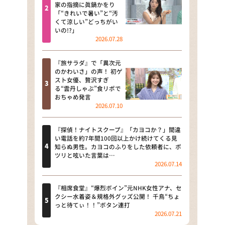
河合＆A.B.C-Z塚田×福井アナ
家の指摘に眞鍋かをり
「“きれいで暑い”と“汚
「なんでやねん！？」（news お
くて涼しい”どっちがい
かえり）
いの!?」
2026.07.28
DAIGOも台所 ～きょうの献立 何
にする？～
『旅サラダ』で「異次元
のかわいさ」の声！ 初ゲ
本日はダイアンなり！シーズン２
スト女優、贅沢すぎ
る“雲丹しゃぶ”食リポで
朝だ！生です旅サラダ
おちゃめ発言
2026.07.10
教えて！ニュースライブ 正義の
ミカタ
『探偵！ナイトスクープ』「カヨコか？」間違
い電話を約7年間100回以上かけ続けてくる見
ＬＩＦＥ～夢のカタチ～
知らぬ男性。カヨコのふりをした依頼者に、ポ
ツリと呟いた言葉は…
2026.07.14
新婚さんいらっしゃい！
ポツンと一軒家
『相席食堂』“爆烈ボイン”元NHK女性アナ、セ
クシー水着姿＆規格外グッズ公開！ 千鳥“ちょ
っと待てぃ！！”ボタン連打
ザキ山小屋本館
2026.07.21