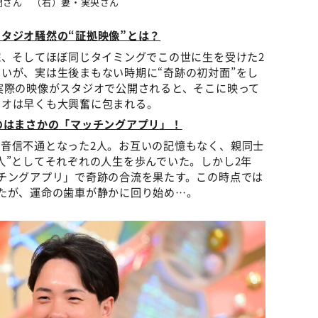
聞さん （右）妻・実央さん
タジオ騒然の“証拠映像”とは？
院、そしてほぼ同じタイミングでこの世に生を受けた2
いが、実は生後まもない時期に“奇跡の初対面”をし
実際の映像がスタジオで公開されると、そこに映って
ジオは早くも大興奮に包まれる。
のはまさかの「マッチングアプリ」！
音信不通となった2人。お互いの記憶もなく、親同士
人”としてそれぞれの人生を歩んでいた。しかし2年
チングアプリ」で奇跡の合流を果たす。この時点では
たが、運命の歯車が静かに回り始め…。