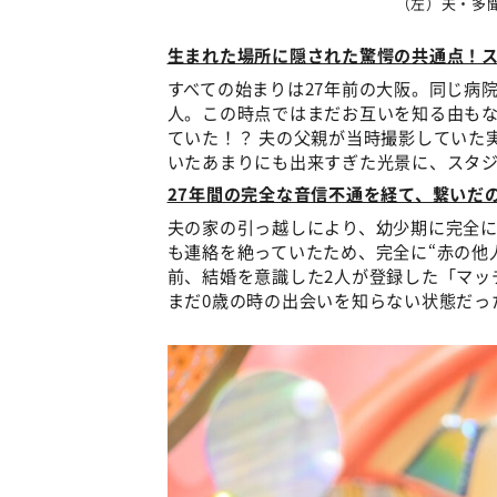
（左）夫・多
生まれた場所に隠された驚愕の共通点！ス
すべての始まりは27年前の大阪。同じ病
人。この時点ではまだお互いを知る由もな
ていた！？ 夫の父親が当時撮影していた
いたあまりにも出来すぎた光景に、スタ
27年間の完全な音信不通を経て、繋いだ
夫の家の引っ越しにより、幼少期に完全に
も連絡を絶っていたため、完全に“赤の他
前、結婚を意識した2人が登録した「マッ
まだ0歳の時の出会いを知らない状態だっ