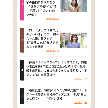
河合＆A.B.C-Z塚田×福井アナ
家の指摘に眞鍋かをり
「“きれいで暑い”と“汚
「なんでやねん！？」（news お
くて涼しい”どっちがい
かえり）
いの!?」
2026.07.28
DAIGOも台所 ～きょうの献立 何
にする？～
『旅サラダ』で「異次元
のかわいさ」の声！ 初ゲ
本日はダイアンなり！シーズン２
スト女優、贅沢すぎ
る“雲丹しゃぶ”食リポで
朝だ！生です旅サラダ
おちゃめ発言
2026.07.10
教えて！ニュースライブ 正義の
ミカタ
『探偵！ナイトスクープ』「カヨコか？」間違
い電話を約7年間100回以上かけ続けてくる見
ＬＩＦＥ～夢のカタチ～
知らぬ男性。カヨコのふりをした依頼者に、ポ
ツリと呟いた言葉は…
2026.07.14
新婚さんいらっしゃい！
ポツンと一軒家
『相席食堂』“爆烈ボイン”元NHK女性アナ、セ
クシー水着姿＆規格外グッズ公開！ 千鳥“ちょ
っと待てぃ！！”ボタン連打
ザキ山小屋本館
2026.07.21