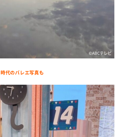
©️ABCテレビ
学時代のバレエ写真も