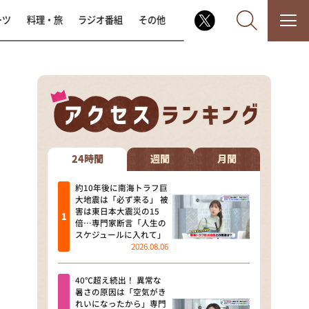
ーツ
料理・旅
ラジオ番組
その他
なるみ・岡村の過ぎるTV
相席食堂
24時間
週間
月間
これ余談なんですけど・・・
約10年後に南海トラフ巨
大地震は「必ず来る」 被
害は東日本大震災の15
～人生密着トークバラエティ！
倍…専門家断言「人生の
～ やすとものいたって真剣です
スケジュールに入れて」
2026.08.06
探偵！ナイトスクープ
40℃超え続出！ 異常な
news おかえり
暑さの原因は「空気がき
れいになったから」専門