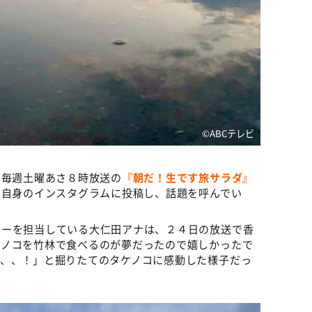
©️ABCテレビ
、毎週土曜あさ８時放送の
『朝だ！生です旅サラダ』
を自身のインスタグラムに投稿し、話題を呼んでい
ナーを担当している大仁田アナは、２４日の放送で香
ケノコを竹林で食べるのが夢だったので嬉しかったで
た、、！」と掘りたてのタケノコに感動した様子だっ