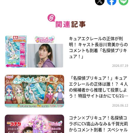
キュアエクレールの正体が判
明！ キャスト長谷川育美からの
コメントも到着「名探偵プリキ
ュア！」
2026.07.19
「名探偵プリキュア！」キュア
エクレールの正体は誰！？ ４人
の候補者から推理して投票しよ
う！ 特設サイトほかにて6/21…
2026.06.12
コナン×プリキュア！名探偵コ
ラボにCV高山みなみ＆千賀光莉
からコメント到着！ スペシャル