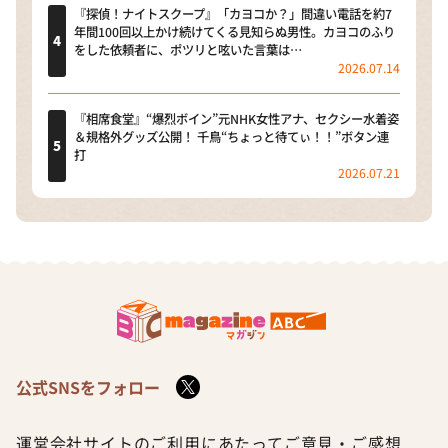
『探偵！ナイトスクープ』「カヨコか？」間違い電話を約7
年間100回以上かけ続けてくる見知らぬ男性。カヨコのふり
をした依頼者に、ポツリと呟いた言葉は…
2026.07.14
『相席食堂』“爆烈ボイン”元NHK女性アナ、セクシー水着姿
＆規格外グッズ公開！ 千鳥“ちょっと待てぃ！！”ボタン連
打
2026.07.21
公式SNSをフォロー
運営会社
サイトのご利用にあたって
ご意見・ご感想