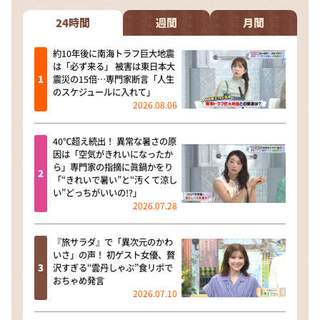
24時間
週間
月間
約10年後に南海トラフ巨大地震
は「必ず来る」 被害は東日本大
震災の15倍…専門家断言「人生
のスケジュールに入れて」
2026.08.06
40℃超え続出！ 異常な暑さの原
因は「空気がきれいになったか
ら」専門家の指摘に眞鍋かをり
「“きれいで暑い”と“汚くて涼し
い”どっちがいいの!?」
2026.07.28
『旅サラダ』で「異次元のかわ
いさ」の声！ 初ゲスト女優、贅
沢すぎる“雲丹しゃぶ”食リポで
おちゃめ発言
2026.07.10