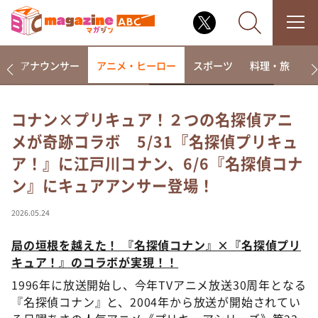
画
アナウンサー
アニメ・ヒーロー
スポーツ
料理・旅
ラ
コナン×プリキュア！２つの名探偵アニ
メが奇跡コラボ 5/31『名探偵プリキュ
なるみ・岡村の過ぎるTV
ア！』に江戸川コナン、6/6『名探偵コナ
相席食堂
ン』にキュアアンサー登場！
これ余談なんですけど・・・
～人生密着トークバラエティ！～ やすとものいたっ
2026.05.24
て真剣です
局の垣根を越えた！ 『名探偵コナン』×『名探偵プリ
探偵！ナイトスクープ
キュア！』のコラボが実現！！
news おかえり
1996年に放送開始し、今年TVアニメ放送30周年となる
河合＆A.B.C-Z塚田×福井アナ「なんでやねん！？」
（news おかえり）
『名探偵コナン』と、2004年から放送が開始されてい