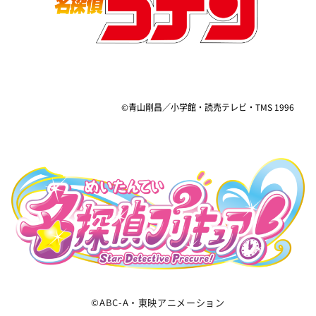
©青山剛昌／小学館・読売テレビ・TMS 1996
6
©ABC-A・東映アニメーション