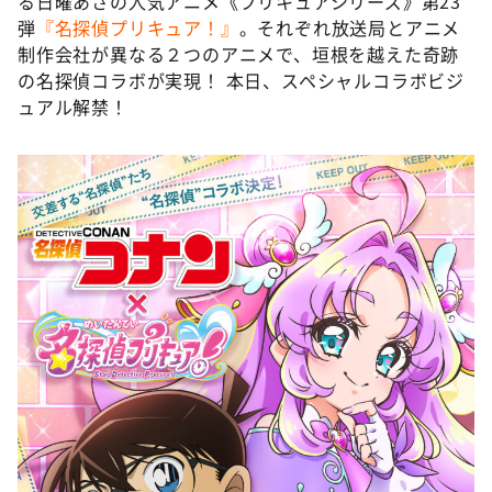
る日曜あさの人気アニメ《プリキュアシリーズ》第23
DAIGOも台所 ～きょうの献立 何にする？～
弾
『名探偵プリキュア！』
。それぞれ放送局とアニメ
本日はダイアンなり！シーズン２
制作会社が異なる２つのアニメで、垣根を越えた奇跡
の名探偵コラボが実現！ 本日、スペシャルコラボビジ
朝だ！生です旅サラダ
ュアル解禁！
教えて！ニュースライブ 正義のミカタ
ＬＩＦＥ～夢のカタチ～
新婚さんいらっしゃい！
ポツンと一軒家
ザキ山小屋本館
ぺこぱのまるスポ
アナ回覧板