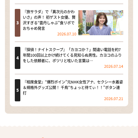
『旅サラダ』で「異次元のかわ
いさ」の声！ 初ゲスト女優、贅
沢すぎる“雲丹しゃぶ”食リポで
おちゃめ発言
2026.07.10
『探偵！ナイトスクープ』「カヨコか？」間違い電話を約7
年間100回以上かけ続けてくる見知らぬ男性。カヨコのふり
をした依頼者に、ポツリと呟いた言葉は…
2026.07.14
『相席食堂』“爆烈ボイン”元NHK女性アナ、セクシー水着姿
＆規格外グッズ公開！ 千鳥“ちょっと待てぃ！！”ボタン連
打
2026.07.21