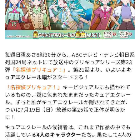
DAIGOも台所 ～きょうの献立 何にする？～
本日はダイアンなり！シーズン２
朝だ！生です旅サラダ
教えて！ニュースライブ 正義のミカタ
©ABC-A・東映アニメーション
ＬＩＦＥ～夢のカタチ～
毎週日曜あさ8時30分から、ABCテレビ・テレビ朝日系
新婚さんいらっしゃい！
列国24局ネットにて放送中のプリキュアシリーズ第23
ポツンと一軒家
弾
「名探偵プリキュア！」
。第21話より、いよいよ
キ
ュアエクレール編
がスタートする！
ザキ山小屋本館
「名探偵プリキュア！」
キービジュアルにも描かれて
ぺこぱのまるスポ
いるものの、謎に包まれたままだったキュアエクレー
アナ回覧板
ル。ずっと誰がキュアエクレールか隠されてきたが、
ついに7月19日（日）放送の第25話で正体が明らか
に！
キュアエクレールの候補者は、これまで作品の中でも
活躍している
4人のキャラクター
たち。果たして4人の