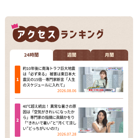
24時間
週間
月間
約10年後に南海トラフ巨大地震
は「必ず来る」 被害は東日本大
震災の15倍…専門家断言「人生
のスケジュールに入れて」
2026.08.06
40℃超え続出！ 異常な暑さの原
因は「空気がきれいになったか
ら」専門家の指摘に眞鍋かをり
「“きれいで暑い”と“汚くて涼し
い”どっちがいいの!?」
2026.07.28