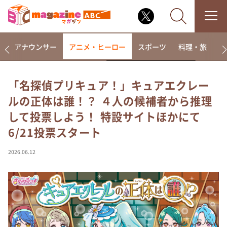
画
アナウンサー
アニメ・ヒーロー
スポーツ
料理・旅
ラ
「名探偵プリキュア！」キュアエクレー
ルの正体は誰！？ ４人の候補者から推理
なるみ・岡村の過ぎるTV
して投票しよう！ 特設サイトほかにて
相席食堂
6/21投票スタート
これ余談なんですけど・・・
～人生密着トークバラエティ！～ やすとものいたっ
2026.06.12
て真剣です
探偵！ナイトスクープ
news おかえり
河合＆A.B.C-Z塚田×福井アナ「なんでやねん！？」
（news おかえり）