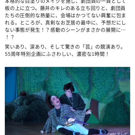
本格的な白塗りのメイクを施し、劇団員の一員として
板の上に立つ。藤井のキレのある立ち回りと、劇団員
たちの圧倒的な熱量に、会場はかつてない興奮に包ま
れる。ところが、真剣なお芝居の最中に、予想だにし
ない事態が発生！？感動のシーンがまさかの展開に…
！？
笑いあり、涙あり、そして驚きの「芸」の競演あり。
55周年特別企画にふさわしい、濃密な1時間！
©ABCテレビ