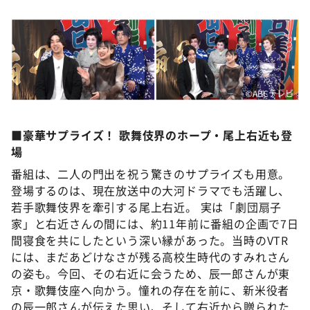
©ABCテレビ
■豪華サプライズ！ 歌舞伎界のホープ・尾上右近も登
場
番組は、二人の門出を祝う驚きのサプライズも用意。
登場するのは、現在放送中の大河ドラマでも活躍し、
若手歌舞伎界を牽引する尾上右近。 実は「劇団扇子
家」と右近さんの間には、約11年前に番組の企画で7日
間寝食を共にしたという深い縁があった。当時のVTR
には、まだあどけなさが残る高校生時代のすみれさん
の姿も。今回、その右近に会うため、辰一郎さんが東
京・歌舞伎座へ向かう。憧れの存在を前に、新米役者
の辰一郎さんが伝えた思い、そして右近から贈られた