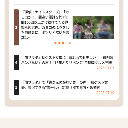
『探偵！ナイトスクープ』「カ
ヨコか？」間違い電話を約7年
間100回以上かけ続けてくる見
知らぬ男性。カヨコのふりをし
た依頼者に、ポツリと呟いた言
葉は…
2026.07.14
『旅サラダ』初ゲスト女優に「歳とっても美しい」「透明感
ハンパない」の声！ “15年ぶりリベンジ”で福岡グルメ三昧
2026.07.07
『旅サラダ』で「異次元のかわいさ」の声！ 初ゲスト女
優、贅沢すぎる“雲丹しゃぶ”食リポでおちゃめ発言
2026.07.10