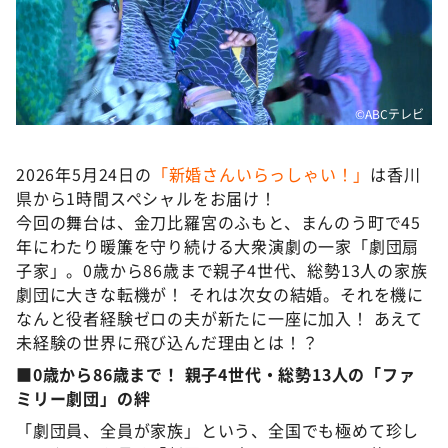
DAIGOも台所 ～きょうの献立 何にする？～
本日はダイアンなり！シーズン２
朝だ！生です旅サラダ
教えて！ニュースライブ 正義のミカタ
©ABCテレビ
ＬＩＦＥ～夢のカタチ～
2026年5月24日の
「新婚さんいらっしゃい！」
は香川
新婚さんいらっしゃい！
県から1時間スペシャルをお届け！
ポツンと一軒家
今回の舞台は、金刀比羅宮のふもと、まんのう町で45
年にわたり暖簾を守り続ける大衆演劇の一家「劇団扇
ザキ山小屋本館
子家」。0歳から86歳まで親子4世代、総勢13人の家族
ぺこぱのまるスポ
劇団に大きな転機が！ それは次女の結婚。それを機に
なんと役者経験ゼロの夫が新たに一座に加入！ あえて
アナ回覧板
未経験の世界に飛び込んだ理由とは！？
■0歳から86歳まで！ 親子4世代・総勢13人の「ファ
ミリー劇団」の絆
「劇団員、全員が家族」という、全国でも極めて珍し