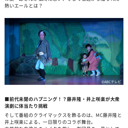
熱いエールとは？
©ABCテレビ
■前代未聞のハプニング！？藤井隆・井上咲楽が大衆
演劇に体当たり挑戦
そして番組のクライマックスを飾るのは、MC藤井隆と
井上咲楽による、一日限りのコラボ舞台。