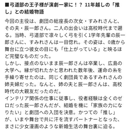
■弓道部の王子様が演劇一家に！？ 11年越しの「推
し」との結婚物語
今回の主役は、劇団の総座長の次女・すみれさんと、
その夫・辰一郎さん。二人の出会いは高校時代まで遡
る。当時、弓道部で凛々しく弓を引く1学年先輩の辰一
郎さんに、すみれさんは一目惚れ。その姿は、0歳から
舞台に立つ彼女の目にも「仕上がっている」と映るほ
ど完璧なものだった。
しかし、接点のないまま辰一郎さんは卒業し、広島の
大学へ。縁が切れたかと思われた数年後、運命の糸を
手繰り寄せたのは、同じく劇団員であるすみれさんの
姉夫婦だった。なんと、姉の夫と辰一郎さんは、高校
時代の大親友だったのだ。
インテリア関係の仕事に従事し、役者経験は全くのゼ
ロだった辰一郎さんだが、結婚を機に「家族の力にな
りたい」と劇団への入団を決意。かつての「推し」
が、いまや舞台で共に汗を流すパートナーとなった、
まさに少女漫画のような新婚生活の舞台裏に迫る。