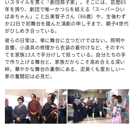
いスタイルを貫く「劇団扇子家」。そこには、芸歴85
年を誇り、劇団で唯一かつらを結える「スーパーひい
ばあちゃん」こと丘美智子さん（86歳）や、生後わず
か22日で初舞台を踏んだ演劇の申し子まで、親子4世代
がひしめき合っている。
彼らの日常は、単に舞台に立つだけではない。照明や
音響、小道具の修理から衣装の着付けなど、そのすべ
てを家族13人で手分けして担っている。自分たちの手
で作り上げる舞台と、家族だからこそ高め合える深い
絆。華やかな舞台の裏側にある、泥臭くも愛おしい一
家の奮闘記は必見だ。
©ABCテレビ