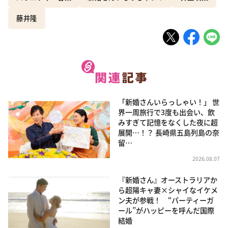
藤井隆
「新婚さんいらっしゃい！」 世
界一周旅行で3度も出会い、飲
みすぎて記憶をなくした夜に超
展開…！？ 長崎県五島列島の奈
留…
2026.08.07
『新婚さん』オーストラリアか
ら超陽キャ妻×シャイなイケメ
ン夫が参戦！ “パーティーガ
ール”がハッピーを呼んだ国際
結婚