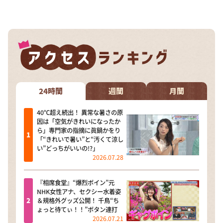
24時間
週間
月間
40℃超え続出！ 異常な暑さの原
因は「空気がきれいになったか
ら」専門家の指摘に眞鍋かをり
「“きれいで暑い”と“汚くて涼し
い”どっちがいいの!?」
2026.07.28
『相席食堂』“爆烈ボイン”元
NHK女性アナ、セクシー水着姿
＆規格外グッズ公開！ 千鳥“ち
ょっと待てぃ！！”ボタン連打
2026.07.21