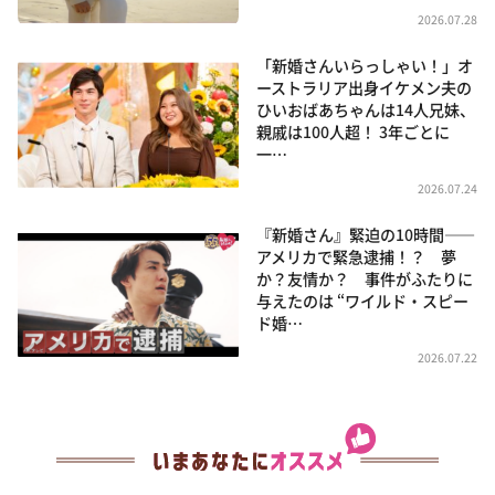
2026.07.28
「新婚さんいらっしゃい！」オ
ーストラリア出身イケメン夫の
ひいおばあちゃんは14人兄妹、
親戚は100人超！ 3年ごとに
一…
2026.07.24
『新婚さん』緊迫の10時間――
アメリカで緊急逮捕！？ 夢
か？友情か？ 事件がふたりに
与えたのは “ワイルド・スピー
ド婚…
2026.07.22