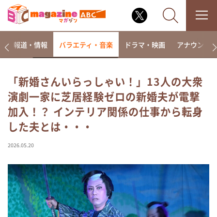
ー
報道・情報
バラエティ・音楽
ドラマ・映画
アナウンサ
「新婚さんいらっしゃい！」13人の大衆
演劇一家に芝居経験ゼロの新婚夫が電撃
なるみ・岡村の過ぎるTV
加入！？ インテリア関係の仕事から転身
相席食堂
した夫とは・・・
これ余談なんですけど・・・
～人生密着トークバラエティ！～ やすとものいたっ
2026.05.20
て真剣です
探偵！ナイトスクープ
news おかえり
河合＆A.B.C-Z塚田×福井アナ「なんでやねん！？」
（news おかえり）