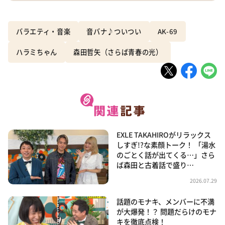
バラエティ・音楽
音バナ♪ついつい
AK-69
ハラミちゃん
森田哲矢（さらば青春の光）
EXLE TAKAHIROがリラックス
しすぎ!?な素顔トーク！ 「湯水
のごとく話が出てくる…」さら
ば森田と古着話で盛り…
2026.07.29
話題のモナキ、メンバーに不満
が大爆発！？ 問題だらけのモナ
キを徹底点検！