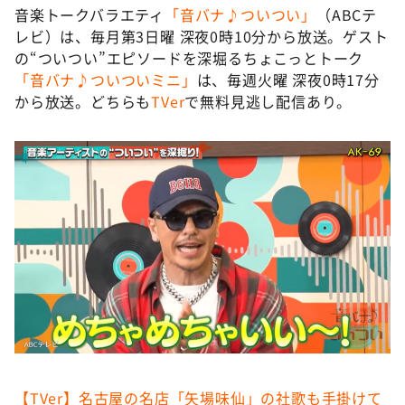
音楽トークバラエティ
「音バナ♪ついつい」
（ABCテ
レビ）は、毎月第3日曜 深夜0時10分から放送。ゲスト
の“ついつい”エピソードを深堀るちょこっとトーク
「音バナ♪ついついミニ」
は、毎週火曜 深夜0時17分
から放送。どちらも
TVer
で無料見逃し配信あり。
【TVer】名古屋の名店「矢場味仙」の社歌も手掛けて