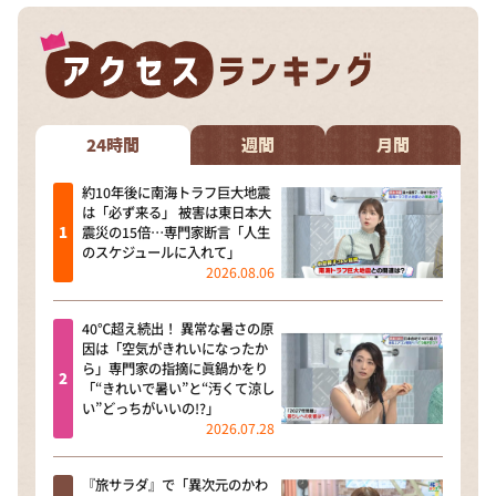
24時間
週間
月間
約10年後に南海トラフ巨大地震
は「必ず来る」 被害は東日本大
震災の15倍…専門家断言「人生
のスケジュールに入れて」
2026.08.06
40℃超え続出！ 異常な暑さの原
因は「空気がきれいになったか
ら」専門家の指摘に眞鍋かをり
「“きれいで暑い”と“汚くて涼し
い”どっちがいいの!?」
2026.07.28
『旅サラダ』で「異次元のかわ