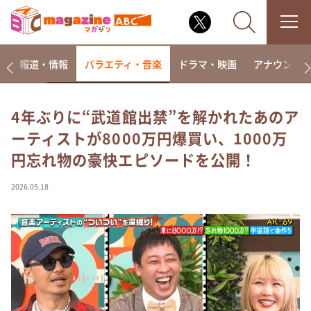
ー
報道・情報
バラエティ・音楽
ドラマ・映画
アナウンサ
4年ぶりに“武道館出禁”を解かれたあのア
ーティストが8000万円爆買い、1000万
なるみ・岡村の過ぎるTV
円忘れ物の豪快エピソードを公開！
相席食堂
これ余談なんですけど・・・
2026.05.18
～人生密着トークバラエティ！～ やすとものいたっ
て真剣です
探偵！ナイトスクープ
news おかえり
河合＆A.B.C-Z塚田×福井アナ「なんでやねん！？」
（news おかえり）