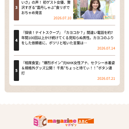
いさ」の声！ 初ゲスト女優、贅
沢すぎる“雲丹しゃぶ”食リポで
おちゃめ発言
2026.07.10
『探偵！ナイトスクープ』「カヨコか？」間違い電話を約7
年間100回以上かけ続けてくる見知らぬ男性。カヨコのふり
をした依頼者に、ポツリと呟いた言葉は…
2026.07.14
『相席食堂』“爆烈ボイン”元NHK女性アナ、セクシー水着姿
＆規格外グッズ公開！ 千鳥“ちょっと待てぃ！！”ボタン連
打
2026.07.21