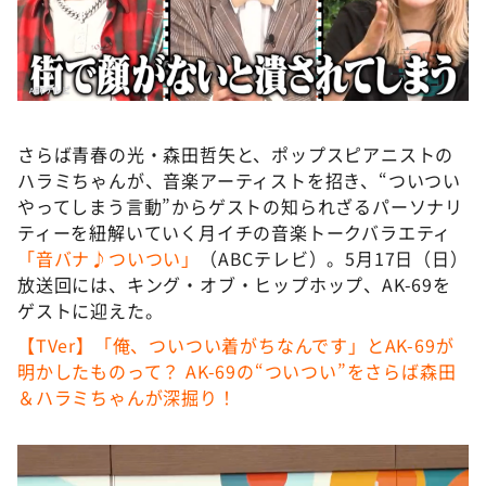
DAIGOも台所 ～きょうの献立 何にする？～
本日はダイアンなり！シーズン２
朝だ！生です旅サラダ
教えて！ニュースライブ 正義のミカタ
さらば青春の光・森田哲矢と、ポップスピアニストの
ＬＩＦＥ～夢のカタチ～
ハラミちゃんが、音楽アーティストを招き、“ついつい
新婚さんいらっしゃい！
やってしまう言動”からゲストの知られざるパーソナリ
ティーを紐解いていく月イチの音楽トークバラエティ
ポツンと一軒家
「音バナ♪ついつい」
（ABCテレビ）。5月17日（日）
ザキ山小屋本館
放送回には、キング・オブ・ヒップホップ、AK-69を
ゲストに迎えた。
ぺこぱのまるスポ
【TVer】「俺、ついつい着がちなんです」とAK-69が
アナ回覧板
明かしたものって？ AK-69の“ついつい”をさらば森田
＆ハラミちゃんが深掘り！