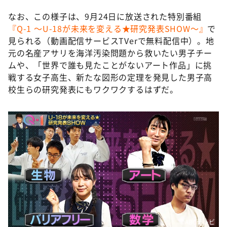
なお、この様子は、9月24日に放送された特別番組
『Q-1 ～U-18が未来を変える★研究発表SHOW～』
で
見られる（動画配信サービスTVerで無料配信中）。地
元の名産アサリを海洋汚染問題から救いたい男子チー
ムや、「世界で誰も見たことがないアート作品」に挑
戦する女子高生、新たな図形の定理を発見した男子高
校生らの研究発表にもワクワクするはずだ。
©️ABCテレビ