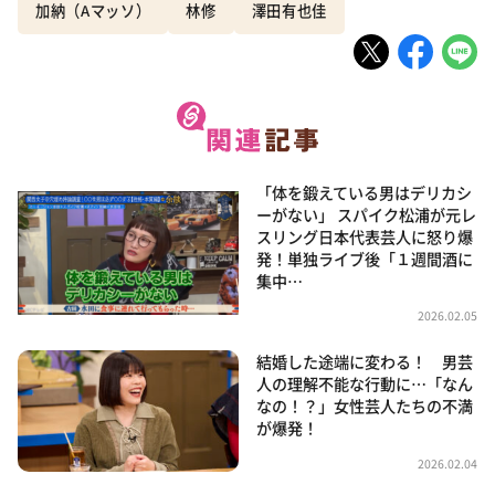
加納（Aマッソ）
林修
澤田有也佳
「体を鍛えている男はデリカシ
ーがない」 スパイク松浦が元レ
スリング日本代表芸人に怒り爆
発！単独ライブ後「１週間酒に
集中…
2026.02.05
結婚した途端に変わる！ 男芸
人の理解不能な行動に…「なん
なの！？」女性芸人たちの不満
が爆発！
2026.02.04