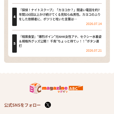
『探偵！ナイトスクープ』「カヨコか？」間違い電話を約7
年間100回以上かけ続けてくる見知らぬ男性。カヨコのふり
をした依頼者に、ポツリと呟いた言葉は…
2026.07.14
『相席食堂』“爆烈ボイン”元NHK女性アナ、セクシー水着姿
＆規格外グッズ公開！ 千鳥“ちょっと待てぃ！！”ボタン連
打
2026.07.21
公式SNSをフォロー