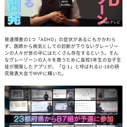
DAIGOも台所 ～きょうの献立 何にする？～
本日はダイアンなり！シーズン２
朝だ！生です旅サラダ
©️ABCテレビ
教えて！ニュースライブ 正義のミカタ
発達障害の1つ「ADHD」の症状があるにもかかわら
ＬＩＦＥ～夢のカタチ～
ず、医師から病気としての診断が下りないグレーゾー
新婚さんいらっしゃい！
ンの人々が世の中にはたくさん存在するという。そん
なグレーゾーンの人々を救うために高校3年生の女子生
ポツンと一軒家
徒が開発したアプリが、「Q-1」と呼ばれるU-18の研
ザキ山小屋本館
究発表大会でMVPに輝いた。
ぺこぱのまるスポ
アナ回覧板