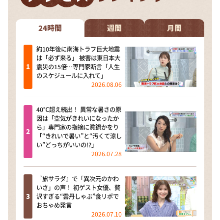
24時間
週間
月間
約10年後に南海トラフ巨大地震
は「必ず来る」 被害は東日本大
震災の15倍…専門家断言「人生
のスケジュールに入れて」
2026.08.06
40℃超え続出！ 異常な暑さの原
因は「空気がきれいになったか
ら」専門家の指摘に眞鍋かをり
「“きれいで暑い”と“汚くて涼し
い”どっちがいいの!?」
2026.07.28
『旅サラダ』で「異次元のかわ
いさ」の声！ 初ゲスト女優、贅
沢すぎる“雲丹しゃぶ”食リポで
おちゃめ発言
2026.07.10