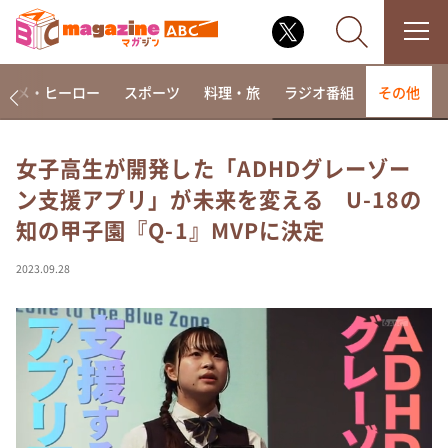
アニメ・ヒーロー
スポーツ
料理・旅
ラジオ番組
その他
女子高生が開発した「ADHDグレーゾー
ン支援アプリ」が未来を変える U-18の
なるみ・岡村の過ぎるTV
知の甲子園『Q-1』MVPに決定
相席食堂
これ余談なんですけど・・・
2023.09.28
～人生密着トークバラエティ！～ やすとものいたっ
て真剣です
探偵！ナイトスクープ
news おかえり
河合＆A.B.C-Z塚田×福井アナ「なんでやねん！？」
（news おかえり）