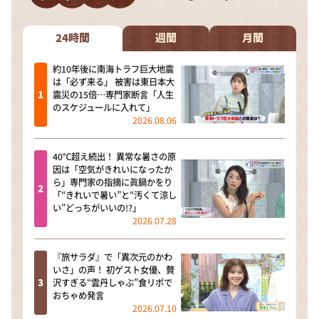
24時間
週間
月間
約10年後に南海トラフ巨大地震
は「必ず来る」 被害は東日本大
震災の15倍…専門家断言「人生
のスケジュールに入れて」
2026.08.06
40℃超え続出！ 異常な暑さの原
因は「空気がきれいになったか
ら」専門家の指摘に眞鍋かをり
「“きれいで暑い”と“汚くて涼し
い”どっちがいいの!?」
2026.07.28
『旅サラダ』で「異次元のかわ
いさ」の声！ 初ゲスト女優、贅
沢すぎる“雲丹しゃぶ”食リポで
おちゃめ発言
2026.07.10