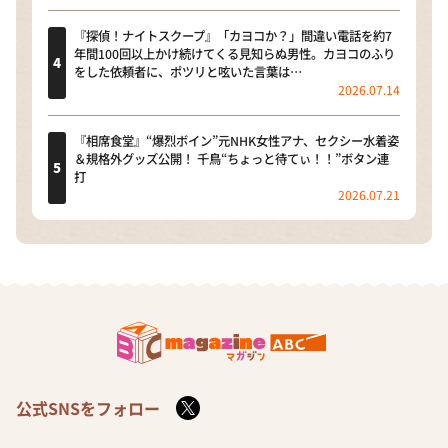
『探偵！ナイトスクープ』「カヨコか？」間違い電話を約7
年間100回以上かけ続けてくる見知らぬ男性。カヨコのふり
をした依頼者に、ポツリと呟いた言葉は…
2026.07.14
『相席食堂』“爆烈ボイン”元NHK女性アナ、セクシー水着姿
＆規格外グッズ公開！ 千鳥“ちょっと待てぃ！！”ボタン連
打
2026.07.21
公式SNSをフォロー