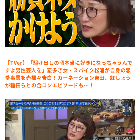
【TVer】「駆け出しの頃本当に好きになっちゃうんで
すよ男性芸人を」恋多き女・スパイク松浦が自身の恋
愛事業を赤裸々告白！カーネーション吉田、紅しょう
が稲田らとの合コンエピソードも…！