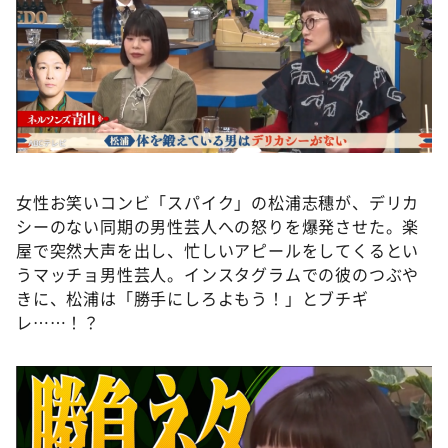
DAIGOも台所 ～きょうの献立 何にする？～
本日はダイアンなり！シーズン２
朝だ！生です旅サラダ
教えて！ニュースライブ 正義のミカタ
ＬＩＦＥ～夢のカタチ～
新婚さんいらっしゃい！
女性お笑いコンビ「スパイク」の松浦志穗が、デリカ
ポツンと一軒家
シーのない同期の男性芸人への怒りを爆発させた。楽
屋で突然大声を出し、忙しいアピールをしてくるとい
ザキ山小屋本館
うマッチョ男性芸人。インスタグラムでの彼のつぶや
ぺこぱのまるスポ
きに、松浦は「勝手にしろよもう！」とブチギ
アナ回覧板
レ……！？