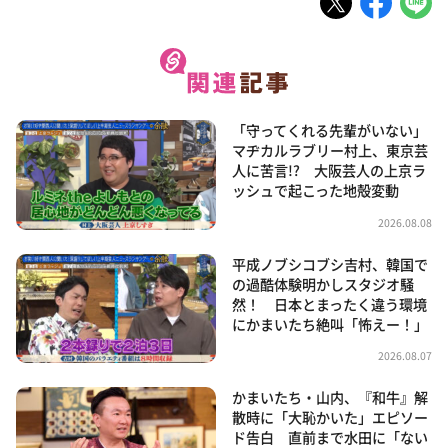
「守ってくれる先輩がいない」
マヂカルラブリー村上、東京芸
人に苦言!? 大阪芸人の上京ラ
ッシュで起こった地殻変動
2026.08.08
平成ノブシコブシ吉村、韓国で
の過酷体験明かしスタジオ騒
然！ 日本とまったく違う環境
にかまいたち絶叫「怖えー！」
2026.08.07
かまいたち・山内、『和牛』解
散時に「大恥かいた」エピソー
ド告白 直前まで水田に「ない