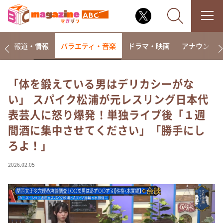
ー
報道・情報
バラエティ・音楽
ドラマ・映画
アナウンサ
「体を鍛えている男はデリカシーがな
い」 スパイク松浦が元レスリング日本代
なるみ・岡村の過ぎるTV
表芸人に怒り爆発！単独ライブ後「１週
相席食堂
間酒に集中させてください」「勝手にし
これ余談なんですけど・・・
ろよ！」
～人生密着トークバラエティ！～ やすとものいたっ
て真剣です
2026.02.05
探偵！ナイトスクープ
news おかえり
河合＆A.B.C-Z塚田×福井アナ「なんでやねん！？」
（news おかえり）