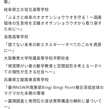
築」
岐阜県立大垣北高等学校
「ふるさと岐阜のオオサンショウウオを守る！～国産
個体の生息地を交雑オオサンショウウオから取り戻す
ために～」
洛南高等学校
「捨てない未来の新エネルギー～すべてのごみを資源
に～」
大阪教育大学附属高等学校平野校舎
「視覚障がい者の数学教育と空間図形を考える～すべ
ての個性が生きる社会へ～」
兵庫県立姫路東高等学校
「豪州NSW州南東部Bingi Bingi Point複合深成岩体の
マグマ分化末期の環境
ー露頭調査と角閃石の波状累帯構造の解析に基づいて
ー」