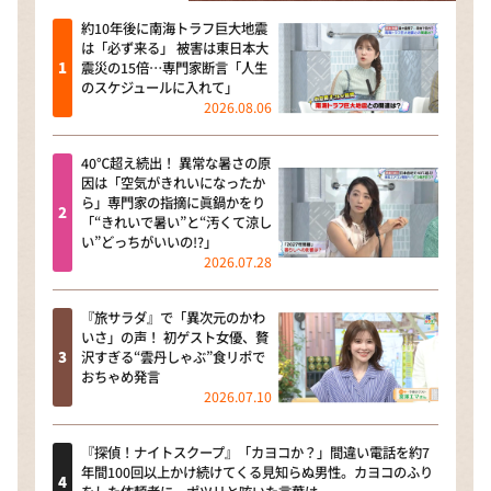
約10年後に南海トラフ巨大地震
は「必ず来る」 被害は東日本大
震災の15倍…専門家断言「人生
のスケジュールに入れて」
2026.08.06
40℃超え続出！ 異常な暑さの原
因は「空気がきれいになったか
ら」専門家の指摘に眞鍋かをり
「“きれいで暑い”と“汚くて涼し
い”どっちがいいの!?」
2026.07.28
『旅サラダ』で「異次元のかわ
いさ」の声！ 初ゲスト女優、贅
沢すぎる“雲丹しゃぶ”食リポで
おちゃめ発言
2026.07.10
『探偵！ナイトスクープ』「カヨコか？」間違い電話を約7
年間100回以上かけ続けてくる見知らぬ男性。カヨコのふり