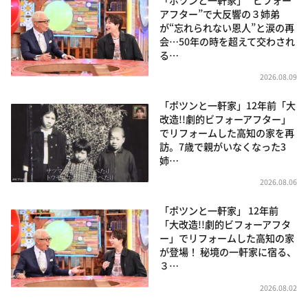
アフター”で大反響の３姉弟
が“忘れられない恩人”と涙の再
会…50年の時を超えて交わされ
る…
2026.08.09
「ポツンと一軒家」12年前「大
改造!!劇的ビフォーアフター」
でリフォームした高知の家を再
訪。7歳で親がいなくなった3
姉…
2026.08.06
「ポツンと一軒家」 12年前
「大改造!!劇的ビフォーアフタ
ー」でリフォームした高知の家
が登場！ 秘境の一軒家に宿る、
３…
2026.08.02