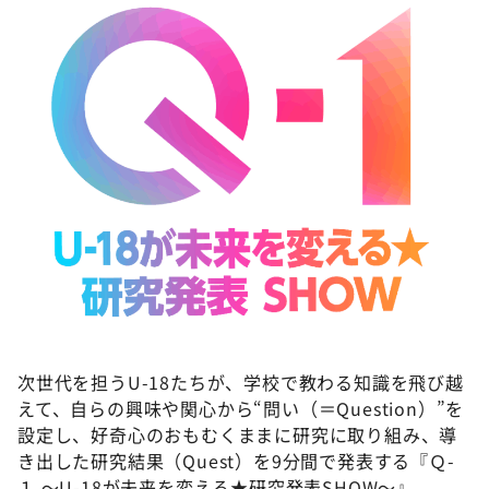
DAIGOも台所 ～きょうの献立 何にする？～
本日はダイアンなり！シーズン２
朝だ！生です旅サラダ
教えて！ニュースライブ 正義のミカタ
ＬＩＦＥ～夢のカタチ～
新婚さんいらっしゃい！
ポツンと一軒家
ザキ山小屋本館
ぺこぱのまるスポ
©ABCテレビ
アナ回覧板
次世代を担うU-18たちが、学校で教わる知識を飛び越
えて、自らの興味や関心から“問い（＝Question）”を
設定し、好奇心のおもむくままに研究に取り組み、導
き出した研究結果（Quest）を9分間で発表する『Ｑ-
１ ～U-18が未来を変える★研究発表SHOW～』。