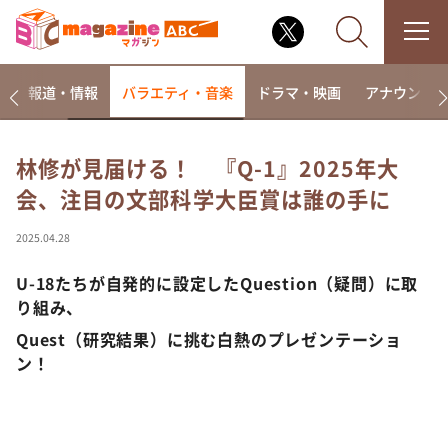
ー
報道・情報
バラエティ・音楽
ドラマ・映画
アナウンサ
林修が見届ける！ 『Q-1』2025年大
会、注目の文部科学大臣賞は誰の手に
なるみ・岡村の過ぎるTV
相席食堂
2025.04.28
これ余談なんですけど・・・
U-18たちが自発的に設定したQuestion（疑問）に取
～人生密着トークバラエティ！～ やすとものいたっ
り組み、
て真剣です
Quest（研究結果）に挑む白熱のプレゼンテーショ
探偵！ナイトスクープ
ン！
news おかえり
河合＆A.B.C-Z塚田×福井アナ「なんでやねん！？」
（news おかえり）