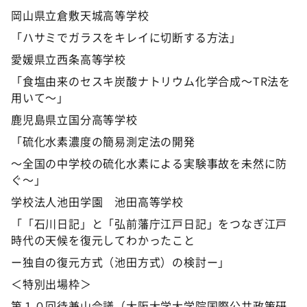
岡山県立倉敷天城高等学校
「ハサミでガラスをキレイに切断する方法」
愛媛県立西条高等学校
「食塩由来のセスキ炭酸ナトリウム化学合成～TR法を
用いて～」
鹿児島県立国分高等学校
「硫化水素濃度の簡易測定法の開発
～全国の中学校の硫化水素による実験事故を未然に防
ぐ～」
学校法人池田学園 池田高等学校
「「石川日記」と「弘前藩庁江戸日記」をつなぎ江戸
時代の天候を復元してわかったこと
ー独自の復元方式（池田方式）の検討ー」
＜特別出場枠＞
第１０回待兼山会議（大阪大学大学院国際公共政策研