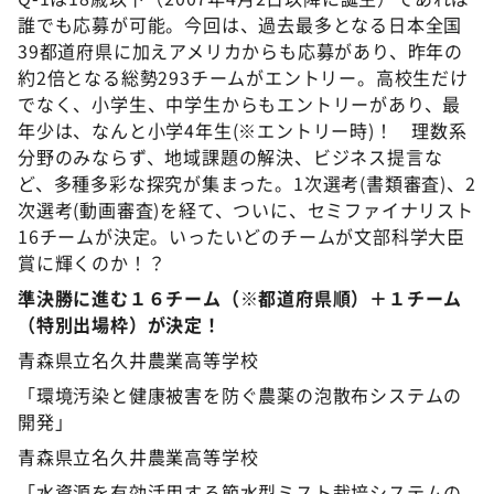
誰でも応募が可能。今回は、過去最多となる日本全国
39都道府県に加えアメリカからも応募があり、昨年の
約2倍となる総勢293チームがエントリー。高校生だけ
でなく、小学生、中学生からもエントリーがあり、最
年少は、なんと小学4年生(※エントリー時)！ 理数系
分野のみならず、地域課題の解決、ビジネス提言な
ど、多種多彩な探究が集まった。1次選考(書類審査)、2
次選考(動画審査)を経て、ついに、セミファイナリスト
16チームが決定。いったいどのチームが文部科学大臣
賞に輝くのか！？
準決勝に進む１６チーム（※都道府県順）＋１チーム
（特別出場枠）が決定！
青森県立名久井農業高等学校
「環境汚染と健康被害を防ぐ農薬の泡散布システムの
開発」
青森県立名久井農業高等学校
「水資源を有効活用する節水型ミスト栽培システムの