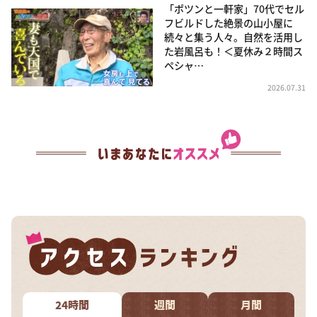
「ポツンと一軒家」70代でセル
フビルドした絶景の山小屋に
続々と集う人々。自然を活用し
た岩風呂も！＜夏休み２時間ス
ペシャ…
2026.07.31
24時間
週間
月間