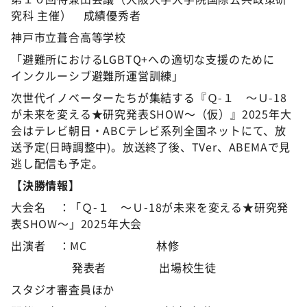
究科 主催） 成績優秀者
神戸市立葺合高等学校
「避難所におけるLGBTQ+への適切な支援のために
インクルーシブ避難所運営訓練」
次世代イノベーターたちが集結する『Ｑ-１ ～Ｕ-18
が未来を変える★研究発表SHOW～（仮）』2025年大
会はテレビ朝日・ABCテレビ系列全国ネットにて、放
送予定(日時調整中)。放送終了後、TVer、ABEMAで見
逃し配信も予定。
【決勝情報】
大会名 ：「Ｑ-１ ～Ｕ-18が未来を変える★研究発
表SHOW～」2025年大会
出演者 ：MC 林修
発表者 出場校生徒
スタジオ審査員ほか