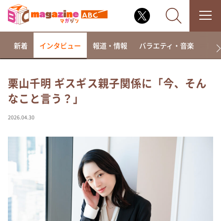
新着
インタビュー
報道・情報
バラエティ・音楽
ドラ
栗山千明 ギスギス親子関係に「今、そん
なこと言う？」
なるみ・岡村の過ぎるTV
相席食堂
2026.04.30
これ余談なんですけど・・・
～人生密着トークバラエティ！～ やすとものいたっ
て真剣です
探偵！ナイトスクープ
news おかえり
河合＆A.B.C-Z塚田×福井アナ「なんでやねん！？」
（news おかえり）