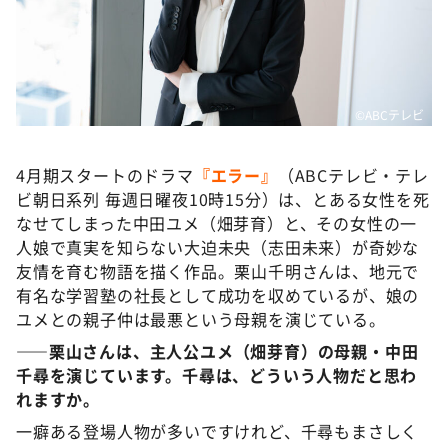
DAIGOも台所 ～きょうの献立 何にする？～
本日はダイアンなり！シーズン２
朝だ！生です旅サラダ
教えて！ニュースライブ 正義のミカタ
©️ABCテレビ
ＬＩＦＥ～夢のカタチ～
4月期スタートのドラマ
『エラー』
（ABCテレビ・テレ
新婚さんいらっしゃい！
ビ朝日系列 毎週日曜夜10時15分）は、とある女性を死
ポツンと一軒家
なせてしまった中田ユメ（畑芽育）と、その女性の一
人娘で真実を知らない大迫未央（志田未来）が奇妙な
ザキ山小屋本館
友情を育む物語を描く作品。栗山千明さんは、地元で
ぺこぱのまるスポ
有名な学習塾の社長として成功を収めているが、娘の
ユメとの親子仲は最悪という母親を演じている。
アナ回覧板
――栗山さんは、主人公ユメ（畑芽育）の母親・中田
千尋を演じています。千尋は、どういう人物だと思わ
れますか。
一癖ある登場人物が多いですけれど、千尋もまさしく