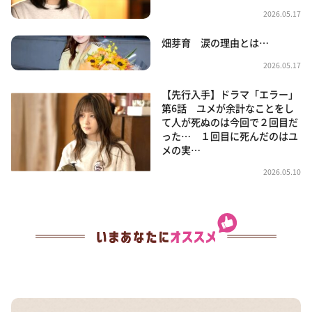
2026.05.17
畑芽育 涙の理由とは…
2026.05.17
【先行入手】ドラマ「エラー」
第6話 ユメが余計なことをし
て人が死ぬのは今回で２回目だ
った… １回目に死んだのはユ
メの実…
2026.05.10