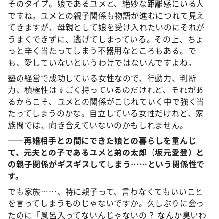
そのタイプ。娘であるユメと、絶妙な距離感にいる人
ですね。ユメとの親子関係も物語が進むにつれて見え
てきますが、母親として娘を受け入れたいのにそれが
うまくできずに、逃げてしまっている。その上、ちょ
っと辛く当たってしまう不器用なところもある。で
も、愛していないというわけではないんですよね。
塾の経営で成功している女性なので、行動力、判断
力、積極性はすごく持っているのだけれど、それがあ
るからこそ、ユメとの関係がこじれていく中で強く当
たってしまうのかな。自立している女性だけれど、家
族間では、向き合えていないのかもしれません。
――再婚相手との間にできた娘との暮らしを重んじ
て、元夫との子であるユメと弟の太郎（坂元愛登）と
の親子関係がギスギスしてしまう……という関係性で
す。
でも家族……、特に親子って、言わなくてもいいこと
を言ってしまうものじゃないですか。久しぶりに会っ
たのに「風呂入ってないんじゃないの？ なんか臭いわ