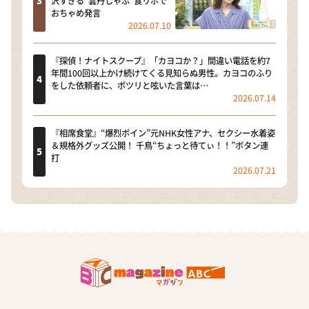
沢すぎる“雲丹しゃぶ”食リポで
おちゃめ発言
2026.07.10
『探偵！ナイトスクープ』「カヨコか？」間違い電話を約7
年間100回以上かけ続けてくる見知らぬ男性。カヨコのふり
をした依頼者に、ポツリと呟いた言葉は…
2026.07.14
『相席食堂』“爆烈ボイン”元NHK女性アナ、セクシー水着姿
＆規格外グッズ公開！ 千鳥“ちょっと待てぃ！！”ボタン連
打
2026.07.21