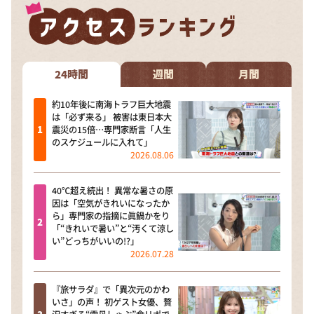
24時間
週間
月間
約10年後に南海トラフ巨大地震
は「必ず来る」 被害は東日本大
震災の15倍…専門家断言「人生
のスケジュールに入れて」
2026.08.06
40℃超え続出！ 異常な暑さの原
因は「空気がきれいになったか
ら」専門家の指摘に眞鍋かをり
「“きれいで暑い”と“汚くて涼し
い”どっちがいいの!?」
2026.07.28
『旅サラダ』で「異次元のかわ
いさ」の声！ 初ゲスト女優、贅