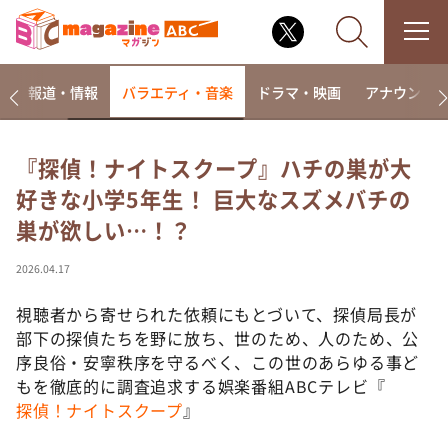
ー
報道・情報
バラエティ・音楽
ドラマ・映画
アナウンサ
『探偵！ナイトスクープ』ハチの巣が大
好きな小学5年生！ 巨大なスズメバチの
なるみ・岡村の過ぎるTV
巣が欲しい…！？
相席食堂
これ余談なんですけど・・・
2026.04.17
～人生密着トークバラエティ！～ やすとものいたっ
て真剣です
視聴者から寄せられた依頼にもとづいて、探偵局長が
部下の探偵たちを野に放ち、世のため、人のため、公
探偵！ナイトスクープ
序良俗・安寧秩序を守るべく、この世のあらゆる事ど
news おかえり
もを徹底的に調査追求する娯楽番組ABCテレビ『
河合＆A.B.C-Z塚田×福井アナ「なんでやねん！？」
探偵！ナイトスクープ
』
（news おかえり）