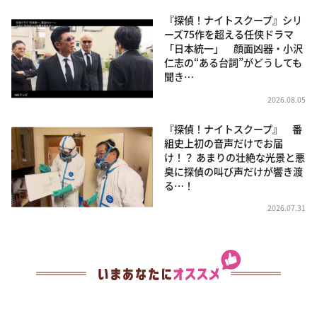
『探偵！ナイトスクープ』シリ
ーズ75作を超える任侠ドラマ
「日本統一」 顔面凶器・小沢
仁志の“ある台詞”がどうしても
聞き…
2026.08.05
『探偵！ナイトスクープ』 番
組史上初の音声だけでお届
け！？ あまりの壮絶な光景と悪
臭に探偵の叫び声だけが響き渡
る…！
2026.07.31