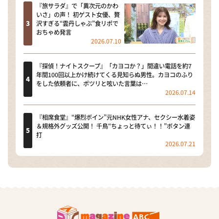
『旅サラダ』で「異次元のかわ
いさ」の声！ 初ゲスト女優、贅
沢すぎる“雲丹しゃぶ”食リポで
おちゃめ発言
2026.07.10
『探偵！ナイトスクープ』「カヨコか？」間違い電話を約7
年間100回以上かけ続けてくる見知らぬ男性。カヨコのふり
をした依頼者に、ポツリと呟いた言葉は…
2026.07.14
『相席食堂』“爆烈ボイン”元NHK女性アナ、セクシー水着姿
＆規格外グッズ公開！ 千鳥“ちょっと待てぃ！！”ボタン連
打
2026.07.21