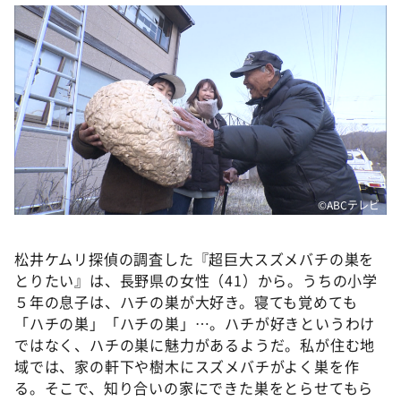
DAIGOも台所 ～きょうの献立 何にする？～
本日はダイアンなり！シーズン２
朝だ！生です旅サラダ
教えて！ニュースライブ 正義のミカタ
ＬＩＦＥ～夢のカタチ～
新婚さんいらっしゃい！
ポツンと一軒家
©️ABCテレビ
ザキ山小屋本館
ぺこぱのまるスポ
松井ケムリ探偵の調査した『超巨大スズメバチの巣を
とりたい』は、長野県の女性（41）から。うちの小学
アナ回覧板
５年の息子は、ハチの巣が大好き。寝ても覚めても
「ハチの巣」「ハチの巣」…。ハチが好きというわけ
ではなく、ハチの巣に魅力があるようだ。私が住む地
域では、家の軒下や樹木にスズメバチがよく巣を作
る。そこで、知り合いの家にできた巣をとらせてもら