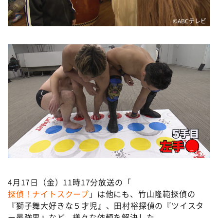
©️ABCテレビ
©️ABCテレビ
4月17日（金）11時17分放送の「
探偵！ナイトスクープ
」は他にも、竹山隆範探偵の
『獅子舞大好きな５才児』、田村裕探偵の『ツイスタ
ー最強男』など、様々な依頼を解決した。