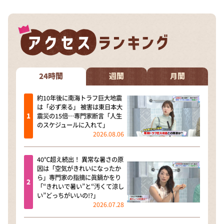
24時間
週間
月間
約10年後に南海トラフ巨大地震
は「必ず来る」 被害は東日本大
震災の15倍…専門家断言「人生
のスケジュールに入れて」
2026.08.06
40℃超え続出！ 異常な暑さの原
因は「空気がきれいになったか
ら」専門家の指摘に眞鍋かをり
「“きれいで暑い”と“汚くて涼し
い”どっちがいいの!?」
2026.07.28