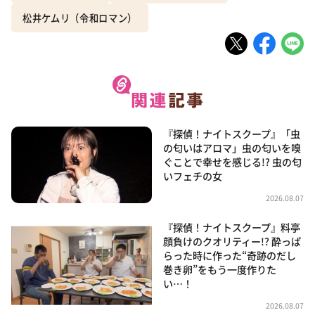
松井ケムリ（令和ロマン）
『探偵！ナイトスクープ』「虫
の匂いはアロマ」虫の匂いを嗅
ぐことで幸せを感じる!? 虫の匂
いフェチの女
2026.08.07
『探偵！ナイトスクープ』料亭
顔負けのクオリティー!? 酔っぱ
らった時に作った“奇跡のだし
巻き卵”をもう一度作りた
い…！
2026.08.07