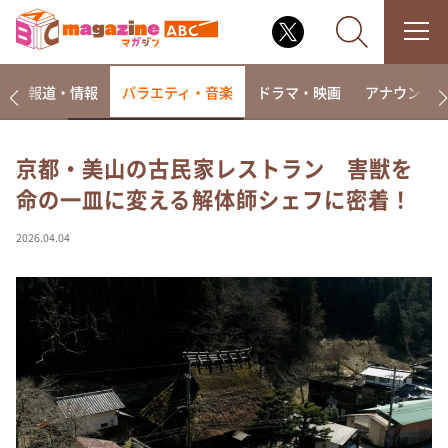
ー
報道・情報
バラエティ・音楽
ドラマ・映画
アナウンサ
京都・美山の古民家レストラン 害獣を
命の一皿に変える解体師シェフに密着！
なるみ・岡村の過ぎるTV
相席食堂
2026.04.04
これ余談なんですけど・・・
～人生密着トークバラエティ！～ やすとものいたっ
て真剣です
探偵！ナイトスクープ
news おかえり
河合＆A.B.C-Z塚田×福井アナ「なんでやねん！？」
（news おかえり）