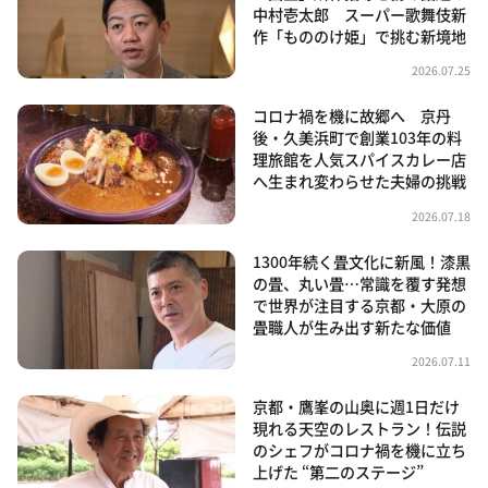
中村壱太郎 スーパー歌舞伎新
作「もののけ姫」で挑む新境地
2026.07.25
コロナ禍を機に故郷へ 京丹
後・久美浜町で創業103年の料
理旅館を人気スパイスカレー店
へ生まれ変わらせた夫婦の挑戦
2026.07.18
1300年続く畳文化に新風！漆黒
の畳、丸い畳…常識を覆す発想
で世界が注目する京都・大原の
畳職人が生み出す新たな価値
2026.07.11
京都・鷹峯の山奥に週1日だけ
現れる天空のレストラン！伝説
のシェフがコロナ禍を機に立ち
上げた “第二のステージ”