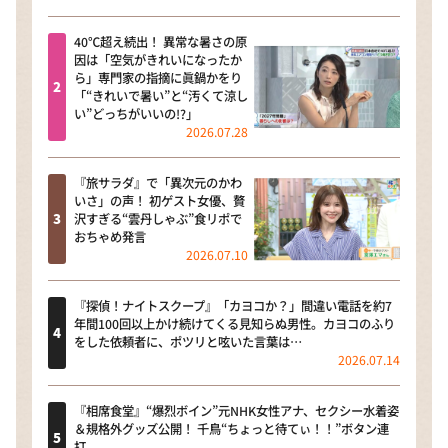
40℃超え続出！ 異常な暑さの原
因は「空気がきれいになったか
ら」専門家の指摘に眞鍋かをり
「“きれいで暑い”と“汚くて涼し
い”どっちがいいの!?」
2026.07.28
『旅サラダ』で「異次元のかわ
いさ」の声！ 初ゲスト女優、贅
沢すぎる“雲丹しゃぶ”食リポで
おちゃめ発言
2026.07.10
『探偵！ナイトスクープ』「カヨコか？」間違い電話を約7
年間100回以上かけ続けてくる見知らぬ男性。カヨコのふり
をした依頼者に、ポツリと呟いた言葉は…
2026.07.14
『相席食堂』“爆烈ボイン”元NHK女性アナ、セクシー水着姿
＆規格外グッズ公開！ 千鳥“ちょっと待てぃ！！”ボタン連
打