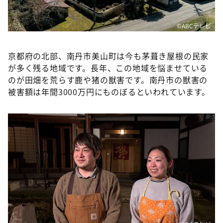
DAIGOも台所 ～きょうの献立 何にする？～
本日はダイアンなり！シーズン２
©ABCテレビ
朝だ！生です旅サラダ
京都府の北部、南丹市美山町は今も茅葺き屋根の民家
教えて！ニュースライブ 正義のミカタ
が多く残る地域です。長年、この地域を悩ませている
ＬＩＦＥ～夢のカタチ～
のが田畑を荒らす鹿や猪の獣害です。南丹市の獣害の
新婚さんいらっしゃい！
被害額は年間3000万円にものぼるといわれています。
ポツンと一軒家
ザキ山小屋本館
ぺこぱのまるスポ
アナ回覧板