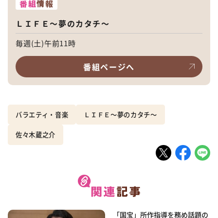
番組
情報
ＬＩＦＥ～夢のカタチ～
毎週(土)午前11時
番組ページへ
バラエティ・音楽
ＬＩＦＥ～夢のカタチ～
佐々木蔵之介
「国宝」所作指導を務め話題の