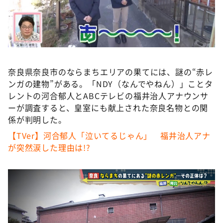
DAIGOも台所 ～きょうの献立 何にする？～
本日はダイアンなり！シーズン２
朝だ！生です旅サラダ
教えて！ニュースライブ 正義のミカタ
奈良県奈良市のならまちエリアの果てには、謎の“赤レ
ＬＩＦＥ～夢のカタチ～
ンガの建物”がある。「NDY（なんでやねん）」ことタ
新婚さんいらっしゃい！
レントの河合郁人とABCテレビの福井治人アナウンサ
ーが調査すると、皇室にも献上された奈良名物との関
ポツンと一軒家
係が判明した。
ザキ山小屋本館
【TVer】河合郁人「泣いてるじゃん」 福井治人アナ
ぺこぱのまるスポ
が突然涙した理由は!?
アナ回覧板