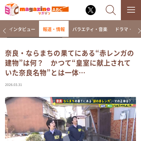
着
インタビュー
報道・情報
バラエティ・音楽
ドラマ・映
奈良・ならまちの果てにある“赤レンガの
建物”は何？ かつて“皇室に献上されて
なるみ・岡村の過ぎるTV
いた奈良名物”とは一体…
相席食堂
これ余談なんですけど・・・
2026.03.31
～人生密着トークバラエティ！～ やすとものいたっ
て真剣です
探偵！ナイトスクープ
news おかえり
河合＆A.B.C-Z塚田×福井アナ「なんでやねん！？」
（news おかえり）