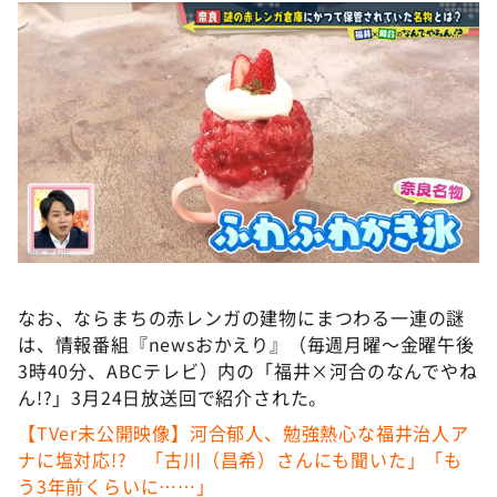
なお、ならまちの赤レンガの建物にまつわる一連の謎
は、情報番組『newsおかえり』（毎週月曜～金曜午後
3時40分、ABCテレビ）内の「福井×河合のなんでやね
ん!?」3月24日放送回で紹介された。
【TVer未公開映像】河合郁人、勉強熱心な福井治人ア
ナに塩対応!? 「古川（昌希）さんにも聞いた」「も
う3年前くらいに……」