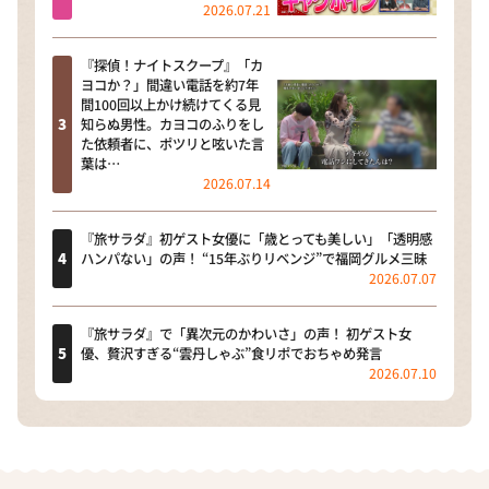
2026.07.21
『探偵！ナイトスクープ』「カ
ヨコか？」間違い電話を約7年
間100回以上かけ続けてくる見
知らぬ男性。カヨコのふりをし
た依頼者に、ポツリと呟いた言
葉は…
2026.07.14
『旅サラダ』初ゲスト女優に「歳とっても美しい」「透明感
ハンパない」の声！ “15年ぶりリベンジ”で福岡グルメ三昧
2026.07.07
『旅サラダ』で「異次元のかわいさ」の声！ 初ゲスト女
優、贅沢すぎる“雲丹しゃぶ”食リポでおちゃめ発言
2026.07.10