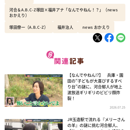
河合＆A.B.C-Z塚田×福井アナ「なんでやねん！？」（news
おかえり）
塚田僚一（A.B.C-Z）
福井治人
news おかえり
【なんでやねん!?】 兵庫・園
田の“子どもが大喜びするすべ
り台”の謎に、河合郁人が地上
波放送ギリギリのビビリ顔炸
裂！
2026.07.25
JR玉造駅で流れる『メリーさん
の羊』の謎に挑む河合郁人、