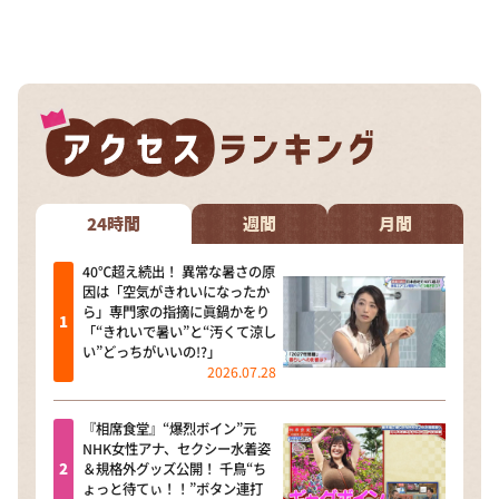
24時間
週間
月間
40℃超え続出！ 異常な暑さの原
因は「空気がきれいになったか
ら」専門家の指摘に眞鍋かをり
「“きれいで暑い”と“汚くて涼し
い”どっちがいいの!?」
2026.07.28
『相席食堂』“爆烈ボイン”元
NHK女性アナ、セクシー水着姿
＆規格外グッズ公開！ 千鳥“ち
ょっと待てぃ！！”ボタン連打