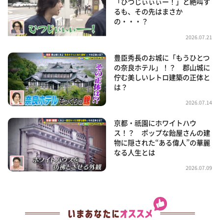
「ひつじぃぃぃー！」と絶叫す
るも、その先はまさか
の・・・？
2026.07.21
豊臣秀長のお城に「もうひとつ
の奈良ホテル」！？ 郡山城に
佇む美しいレトロ建築の正体と
は？
2026.07.14
京都・祇園にホワイトハウ
ス！？ ポップな飴屋さんの建
物に隠された“ある偉人”の華麗
なる人生とは
2026.07.09