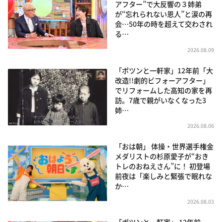
アフター”で大反響の３姉弟
が“忘れられない恩人”と涙の再
会…50年の時を超えて交わされ
る…
2026.08.09
「ポツンと一軒家」12年前「大
改造!!劇的ビフォーアフター」
でリフォームした高知の家を再
訪。7歳で親がいなくなった3
姉…
2026.08.06
「おは朝」 体操・世界選手権金
メダリストの杉原愛子が“おき
トレのおねえさん”に！ 初登場
前夜は「楽しみと緊張で眠れな
か…
2026.08.03