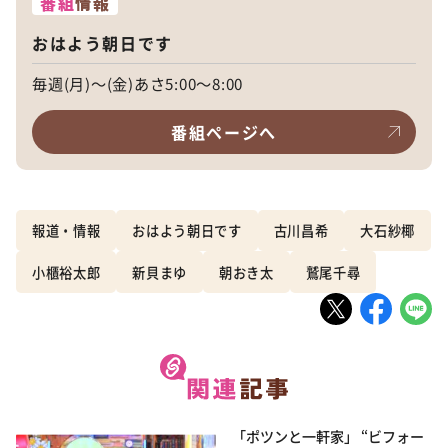
番組
情報
おはよう朝日です
毎週(月)～(金)あさ5:00～8:00
番組ページへ
報道・情報
おはよう朝日です
古川昌希
大石紗椰
小櫃裕太郎
新貝まゆ
朝おき太
鷲尾千尋
「ポツンと一軒家」 “ビフォー