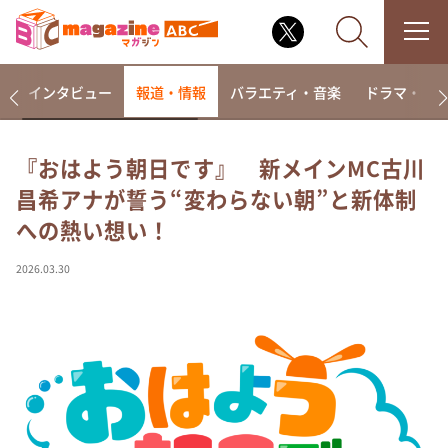
着
インタビュー
報道・情報
バラエティ・音楽
ドラマ・映
『おはよう朝日です』 新メインMC古川
昌希アナが誓う“変わらない朝”と新体制
なるみ・岡村の過ぎるTV
への熱い想い！
相席食堂
これ余談なんですけど・・・
2026.03.30
～人生密着トークバラエティ！～ やすとものいたっ
て真剣です
探偵！ナイトスクープ
news おかえり
河合＆A.B.C-Z塚田×福井アナ「なんでやねん！？」
（news おかえり）