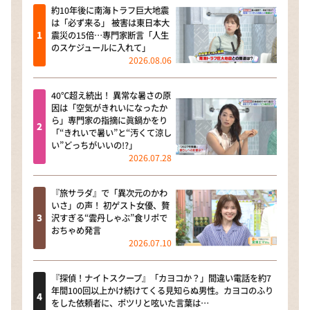
約10年後に南海トラフ巨大地震
は「必ず来る」 被害は東日本大
震災の15倍…専門家断言「人生
のスケジュールに入れて」
2026.08.06
40℃超え続出！ 異常な暑さの原
因は「空気がきれいになったか
ら」専門家の指摘に眞鍋かをり
「“きれいで暑い”と“汚くて涼し
い”どっちがいいの!?」
2026.07.28
『旅サラダ』で「異次元のかわ
いさ」の声！ 初ゲスト女優、贅
沢すぎる“雲丹しゃぶ”食リポで
おちゃめ発言
2026.07.10
『探偵！ナイトスクープ』「カヨコか？」間違い電話を約7
年間100回以上かけ続けてくる見知らぬ男性。カヨコのふり
をした依頼者に、ポツリと呟いた言葉は…