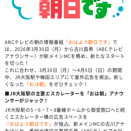
DAIGOも台所 ～きょうの献立 何にする？～
本日はダイアンなり！シーズン２
朝だ！生です旅サラダ
教えて！ニュースライブ 正義のミカタ
ABCテレビの朝の情報番組
「おはよう朝日です」
で
ＬＩＦＥ～夢のカタチ～
は、2026年3月30日（月）から古川昌希（ABCテレビ
新婚さんいらっしゃい！
アナウンサー）が新メインMCを務め、新たなスタート
を切った！
ポツンと一軒家
これに合わせ、3月30日（月）〜4月5日（日）の期間
ザキ山小屋本館
中、JR大阪駅や梅田エリアにて屋外広告を掲出。新し
ぺこぱのまるスポ
くなった
「おは朝」
をぜひチェック！
■JR大阪駅の主要エスカレーターを「おは朝」アナウ
アナ回覧板
ンサーがジャック！
JR大阪駅の5・6・7・8番線ホームから御堂筋口へと続
くエスカレーター横の広告スペースを
「おはよう朝日です」
が独占。新メインMCの古川アナ
をはじめ、番組出演中の鷲尾千尋（ABCテレビアナウ