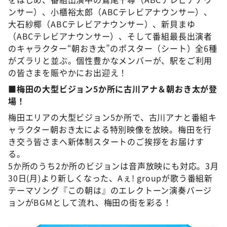
ンサー）、小櫃裕太郎（ABCテレビアナウンサー）、
大石紗椰（ABCテレビアナウンサー）、新貝まゆ
（ABCテレビアナウンサー）、そして番組最長出演者
のキャラクター“朝おき太”のポスター（シート）全6種
がズラリと並ぶ。個性豊かなメンバーが、駅をご利用
の皆さまを賑やかにお出迎え！
■梅田の大型ビジョン5か所に古川アナ＆朝おき太が登
場！
梅田エリアの大型ビジョン5か所で、古川アナと番組キ
ャラクター朝おき太による特別映像を放映。梅田を行
き交う皆さまへ新体制スタートのご挨拶をお届けす
る。
5か所のうち2か所のビジョンは音声放映にも対応。3月
30日(月)より新しくなった、Aぇ! groupが歌う番組新
テーマソング『この朝は』のエレクトーン演奏バージ
ョンがBGMとして流れ、梅田の街を彩る！