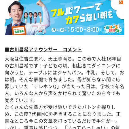
©ABCテレビ
■古川昌希アナウンサー コメント
大阪は住吉生まれ、天王寺育ち。この春で入社16年目
の古川昌希です！子どもの頃、朝起きてダイニングに
向かうと、テーブルにはジャムパン。牛乳。そして、お
は朝。そんな家庭で育ちました。母が知らない間に応
募していた「テレホンQ」が当たった日は、学校で有名
人。いろんな人から声をかけられて驚いたのを今でも
覚えています。
たくさんの先輩方が受け継いできたバトンを握りし
め、この度7代目MCを担当することになりました。正
直なところ今この文章を打っているだけで手汗が…。
しかし、重責は感じつつ、「いってらっしゃい」の気