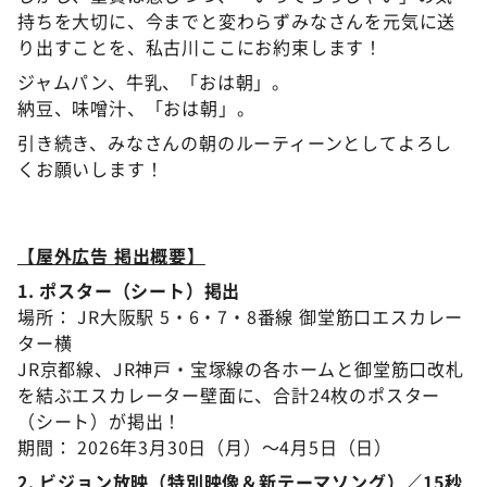
持ちを大切に、今までと変わらずみなさんを元気に送
り出すことを、私古川ここにお約束します！
ジャムパン、牛乳、「おは朝」。
納豆、味噌汁、「おは朝」。
引き続き、みなさんの朝のルーティーンとしてよろし
くお願いします！
【屋外広告 掲出概要】
1. ポスター（シート）掲出
場所： JR大阪駅 5・6・7・8番線 御堂筋口エスカレー
ター横
JR京都線、JR神戸・宝塚線の各ホームと御堂筋口改札
を結ぶエスカレーター壁面に、合計24枚のポスター
（シート）が掲出！
期間： 2026年3月30日（月）～4月5日（日）
2. ビジョン放映（特別映像＆新テーマソング）／15秒