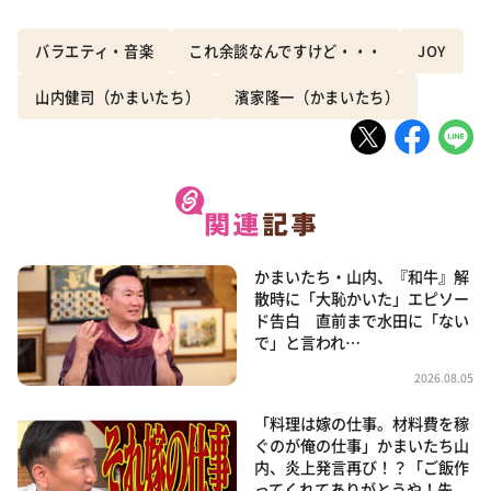
バラエティ・音楽
これ余談なんですけど・・・
JOY
山内健司（かまいたち）
濱家隆一（かまいたち）
かまいたち・山内、『和牛』解
散時に「大恥かいた」エピソー
ド告白 直前まで水田に「ない
で」と言われ…
2026.08.05
「料理は嫁の仕事。材料費を稼
ぐのが俺の仕事」かまいたち山
内、炎上発言再び！？「ご飯作
ってくれてありがとうや！先