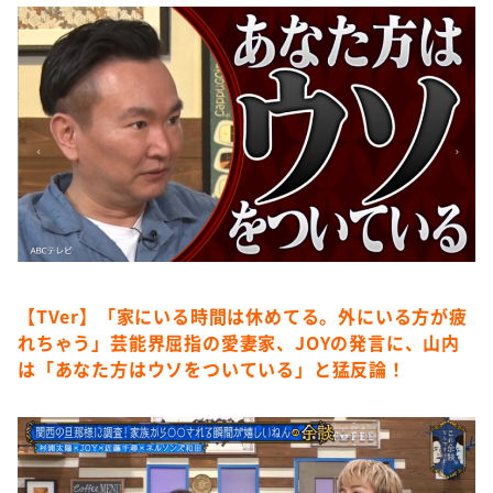
DAIGOも台所 ～きょうの献立 何にする？～
本日はダイアンなり！シーズン２
朝だ！生です旅サラダ
教えて！ニュースライブ 正義のミカタ
ＬＩＦＥ～夢のカタチ～
新婚さんいらっしゃい！
ポツンと一軒家
ザキ山小屋本館
ぺこぱのまるスポ
【TVer】「家にいる時間は休めてる。外にいる方が疲
れちゃう」芸能界屈指の愛妻家、JOYの発言に、山内
アナ回覧板
は「あなた方はウソをついている」と猛反論！