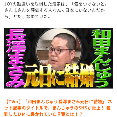
JOYの勘違いを危惧した濱家は、「気をつけないと。
さんまさんを評価する人なんて日本にいないんだか
ら」とたしなめていた。
【TVer】「和田まんじゅう長澤まさみ元日に結婚」 ネ
ット記事のタイトルで、まんじゅうのSNSが炎上！ 殺
到したＤＭに書かれていた言葉とは！？