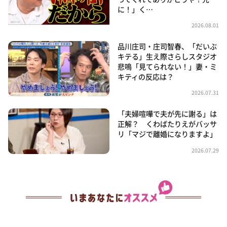
に！」く…
2026.08.01
品川庄司・庄司智春、「だいぶ
キテる」生え際さらしスタジオ
悲鳴「見てられない！」妻・ミ
キティの反応は？
2026.07.31
「夫婦喧嘩で夫が先に謝る」は
正解？ くわばたりえがバッサ
リ「マジで離婚になりますよ」
2026.07.29