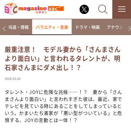
ー
報道・情報
バラエティ・音楽
ドラマ・映画
アナウンサ
厳重注意！ モデル妻から「さんまさん
より面白い」と言われるタレントが、明
なるみ・岡村の過ぎるTV
石家さんまにダメ出し！？
相席食堂
これ余談なんですけど・・・
2026.03.26
～人生密着トークバラエティ！～ やすとものいたっ
て真剣です
タレント・JOYに危険な兆候……！？ 妻から「さん
まさんより面白い」と言われすぎた彼は、最近、家で
探偵！ナイトスクープ
テレビを見ている時にあることをしてしまっていると
news おかえり
いう。かまいたち濱家が「悪い型がついている」と危
河合＆A.B.C-Z塚田×福井アナ「なんでやねん！？」
惧する、JOYの言動とは一体！？
（news おかえり）