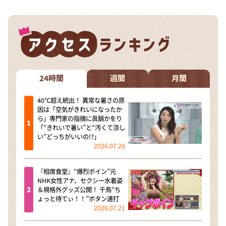
24時間
週間
月間
40℃超え続出！ 異常な暑さの原
因は「空気がきれいになったか
ら」専門家の指摘に眞鍋かをり
「“きれいで暑い”と“汚くて涼し
い”どっちがいいの!?」
2026.07.28
『相席食堂』“爆烈ボイン”元
NHK女性アナ、セクシー水着姿
＆規格外グッズ公開！ 千鳥“ち
ょっと待てぃ！！”ボタン連打
2026.07.21