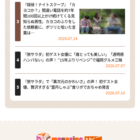
『探偵！ナイトスクープ』「カ
ヨコか？」間違い電話を約7年
間100回以上かけ続けてくる見
知らぬ男性。カヨコのふりをし
た依頼者に、ポツリと呟いた言
葉は…
2026.07.14
『旅サラダ』初ゲスト女優に「歳とっても美しい」「透明感
ハンパない」の声！ “15年ぶりリベンジ”で福岡グルメ三昧
2026.07.07
『旅サラダ』で「異次元のかわいさ」の声！ 初ゲスト女
優、贅沢すぎる“雲丹しゃぶ”食リポでおちゃめ発言
2026.07.10