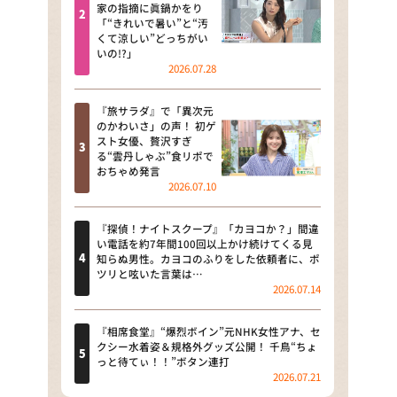
河合＆A.B.C-Z塚田×福井アナ
家の指摘に眞鍋かをり
「“きれいで暑い”と“汚
「なんでやねん！？」（news お
くて涼しい”どっちがい
かえり）
いの!?」
2026.07.28
DAIGOも台所 ～きょうの献立 何
にする？～
『旅サラダ』で「異次元
のかわいさ」の声！ 初ゲ
本日はダイアンなり！シーズン２
スト女優、贅沢すぎ
る“雲丹しゃぶ”食リポで
朝だ！生です旅サラダ
おちゃめ発言
2026.07.10
教えて！ニュースライブ 正義の
ミカタ
『探偵！ナイトスクープ』「カヨコか？」間違
い電話を約7年間100回以上かけ続けてくる見
ＬＩＦＥ～夢のカタチ～
知らぬ男性。カヨコのふりをした依頼者に、ポ
ツリと呟いた言葉は…
2026.07.14
新婚さんいらっしゃい！
ポツンと一軒家
『相席食堂』“爆烈ボイン”元NHK女性アナ、セ
クシー水着姿＆規格外グッズ公開！ 千鳥“ちょ
っと待てぃ！！”ボタン連打
ザキ山小屋本館
2026.07.21