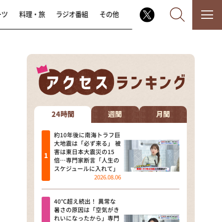
ーツ
料理・旅
ラジオ番組
その他
なるみ・岡村の過ぎるTV
相席食堂
24時間
週間
月間
これ余談なんですけど・・・
約10年後に南海トラフ巨
大地震は「必ず来る」 被
害は東日本大震災の15
～人生密着トークバラエティ！
倍…専門家断言「人生の
～ やすとものいたって真剣です
スケジュールに入れて」
2026.08.06
探偵！ナイトスクープ
40℃超え続出！ 異常な
news おかえり
暑さの原因は「空気がき
れいになったから」専門