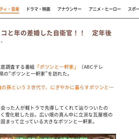
ティ・音楽
ドラマ・映画
アナウンサー
アニメ・ヒーロー
スポ
トコと年の差婚した自衛官！！ 定年後
…
徹底調査する番組
「ポツンと一軒家」
（ABCテレ
県の“ポツンと一軒家”を訪れた。
４歳の孫という３世代で、にぎやかに暮らすポツンと一
出会った人が軽トラで先導してくれて辿りついたの
白く雪化粧した谷。広い畑の真ん中に立派な瓦屋根の
に固まって立っている大きなポツンと一軒家。