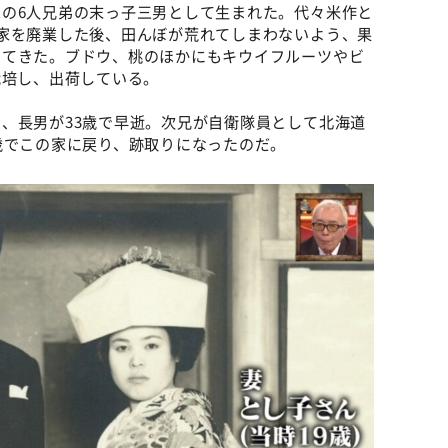
の6人兄弟の末っ子三男として生まれた。代々米作と
家を廃業した後、田んぼが荒れてしまわないよう、果
してきた。ブドウ、桃のほかにもキウイフルーツやビ
栽培し、出荷している。
、長男が33歳で早逝。次兄が自衛隊員として北海道
歳でこの家に戻り、跡取りになったのだ。