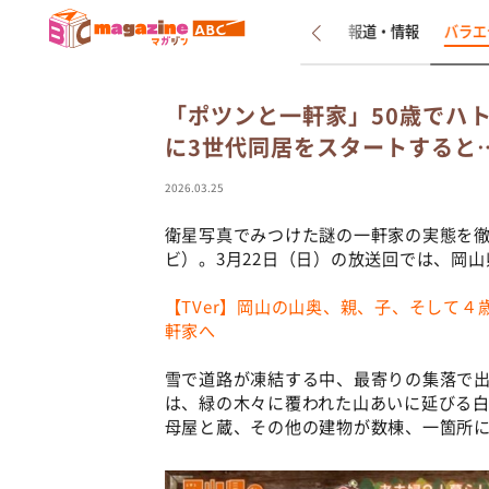
新着
インタビュー
報道・情報
バラエ
「ポツンと一軒家」50歳でハ
に3世代同居をスタートすると
2026.03.25
衛星写真でみつけた謎の一軒家の実態を
ビ）。3月22日（日）の放送回では、岡山
【TVer】岡山の山奥、親、子、そして
軒家へ
雪で道路が凍結する中、最寄りの集落で
は、緑の木々に覆われた山あいに延びる
母屋と蔵、その他の建物が数棟、一箇所