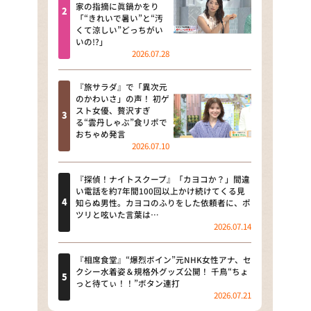
河合＆A.B.C-Z塚田×福井アナ
家の指摘に眞鍋かをり
「“きれいで暑い”と“汚
「なんでやねん！？」（news お
くて涼しい”どっちがい
かえり）
いの!?」
2026.07.28
DAIGOも台所 ～きょうの献立 何
にする？～
『旅サラダ』で「異次元
のかわいさ」の声！ 初ゲ
本日はダイアンなり！シーズン２
スト女優、贅沢すぎ
る“雲丹しゃぶ”食リポで
朝だ！生です旅サラダ
おちゃめ発言
2026.07.10
教えて！ニュースライブ 正義の
ミカタ
『探偵！ナイトスクープ』「カヨコか？」間違
い電話を約7年間100回以上かけ続けてくる見
ＬＩＦＥ～夢のカタチ～
知らぬ男性。カヨコのふりをした依頼者に、ポ
ツリと呟いた言葉は…
2026.07.14
新婚さんいらっしゃい！
ポツンと一軒家
『相席食堂』“爆烈ボイン”元NHK女性アナ、セ
クシー水着姿＆規格外グッズ公開！ 千鳥“ちょ
っと待てぃ！！”ボタン連打
ザキ山小屋本館
2026.07.21