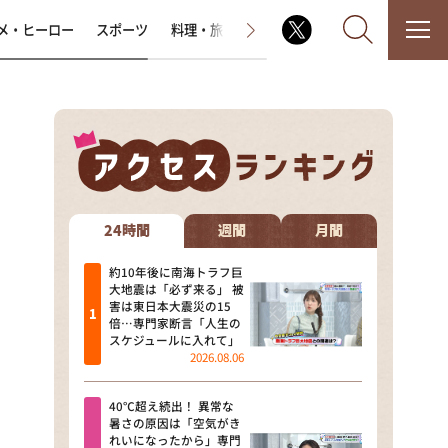
メ・ヒーロー
スポーツ
料理・旅
ラジオ番組
その他
なるみ・岡村の過ぎるTV
相席食堂
24時間
週間
月間
これ余談なんですけど・・・
約10年後に南海トラフ巨
大地震は「必ず来る」 被
害は東日本大震災の15
～人生密着トークバラエティ！
倍…専門家断言「人生の
～ やすとものいたって真剣です
スケジュールに入れて」
2026.08.06
探偵！ナイトスクープ
40℃超え続出！ 異常な
news おかえり
暑さの原因は「空気がき
れいになったから」専門