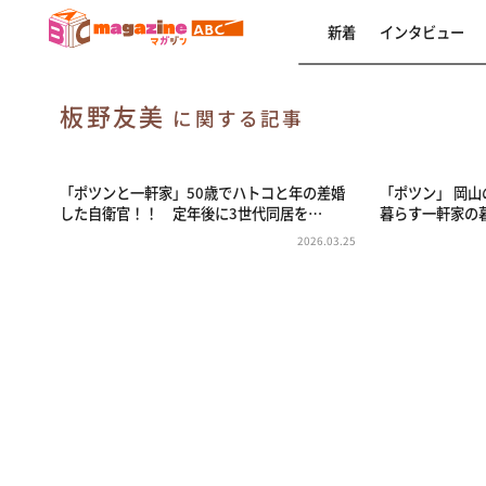
新着
インタビュー
板野友美
に関する記事
「ポツンと一軒家」50歳でハトコと年の差婚
「ポツン」 岡
した自衛官！！ 定年後に3世代同居を…
暮らす一軒家の
2026.03.25