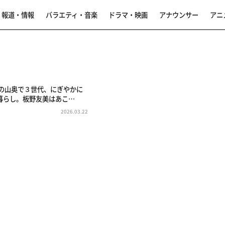
報道・情報
バラエティ・音楽
ドラマ・映画
アナウンサー
アニ
山の山奥で３世代、にぎやかに
暮らし。板野友美はあこ…
2026.03.22