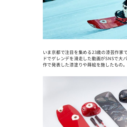
いま京都で注目を集める23歳の漆芸作家
ドでゲレンデを滑走した動画がSNSで大
作で発表した漆塗りや蒔絵を施したもの