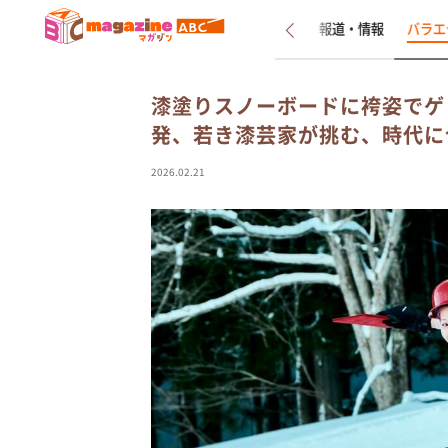
新着
インタビュー
報道・情報
バラエ
漆塗りスノーボードに袴姿でゲ
発、若き漆芸家が挑む、時代に
2026.02.21