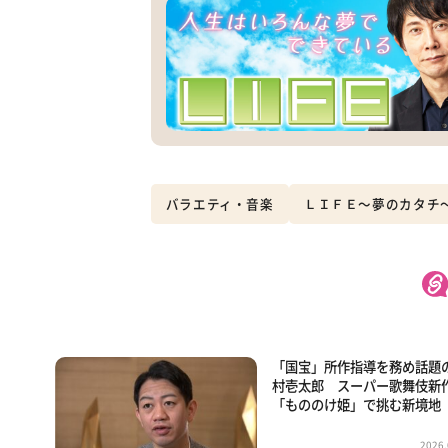
バラエティ・音楽
ＬＩＦＥ～夢のカタチ
「国宝」所作指導を務め話題
村壱太郎 スーパー歌舞伎新
「もののけ姫」で挑む新境地
2026.