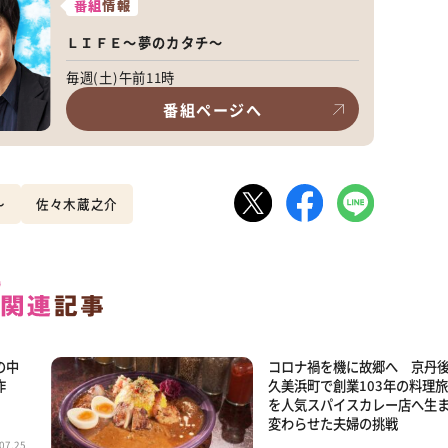
番組
情報
ＬＩＦＥ～夢のカタチ～
毎週(土)午前11時
番組ページへ
～
佐々木蔵之介
の中
コロナ禍を機に故郷へ 京丹
作
久美浜町で創業103年の料理
を人気スパイスカレー店へ生
変わらせた夫婦の挑戦
07.25