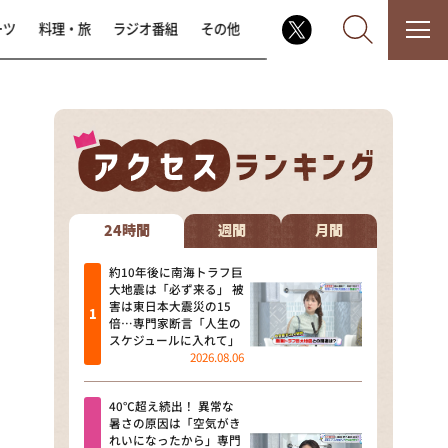
ーツ
料理・旅
ラジオ番組
その他
なるみ・岡村の過ぎるTV
相席食堂
24時間
週間
月間
これ余談なんですけど・・・
約10年後に南海トラフ巨
大地震は「必ず来る」 被
害は東日本大震災の15
～人生密着トークバラエティ！
倍…専門家断言「人生の
～ やすとものいたって真剣です
スケジュールに入れて」
2026.08.06
探偵！ナイトスクープ
40℃超え続出！ 異常な
news おかえり
暑さの原因は「空気がき
れいになったから」専門