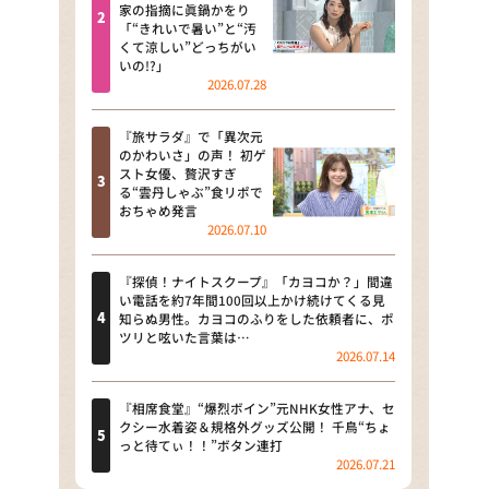
河合＆A.B.C-Z塚田×福井アナ
家の指摘に眞鍋かをり
「“きれいで暑い”と“汚
「なんでやねん！？」（news お
くて涼しい”どっちがい
かえり）
いの!?」
2026.07.28
DAIGOも台所 ～きょうの献立 何
にする？～
『旅サラダ』で「異次元
のかわいさ」の声！ 初ゲ
本日はダイアンなり！シーズン２
スト女優、贅沢すぎ
る“雲丹しゃぶ”食リポで
朝だ！生です旅サラダ
おちゃめ発言
2026.07.10
教えて！ニュースライブ 正義の
ミカタ
『探偵！ナイトスクープ』「カヨコか？」間違
い電話を約7年間100回以上かけ続けてくる見
ＬＩＦＥ～夢のカタチ～
知らぬ男性。カヨコのふりをした依頼者に、ポ
ツリと呟いた言葉は…
2026.07.14
新婚さんいらっしゃい！
ポツンと一軒家
『相席食堂』“爆烈ボイン”元NHK女性アナ、セ
クシー水着姿＆規格外グッズ公開！ 千鳥“ちょ
っと待てぃ！！”ボタン連打
ザキ山小屋本館
2026.07.21