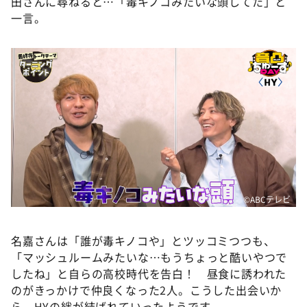
田さんに尋ねると…「毒キノコみたいな頭してた」と
一言。
©ABCテレビ
名嘉さんは「誰が毒キノコや」とツッコミつつも、
「マッシュルームみたいな…もうちょっと酷いやつで
したね」と自らの高校時代を告白！ 昼食に誘われた
のがきっかけで仲良くなった2人。こうした出会いか
ら、HYの絆が結ばれていったようです。