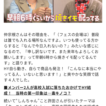
©ABCテレビ
仲宗根さんはその理由を、「（フェスの会場は）普段
は誰でも入れる場所なんですよ。いつも使ってる方か
らすると『なんで今日入れないの？』みたいな感じに
なるので、『申し訳ないです、また来年もよろしくお
願いします』って早朝6時から焼きイモ配ってるんで
す」と語ります。
HY自ら動き、自らで商品も発注！ 「こんなに本当にや
ってる人、いないと思います！」と爽やかな笑顔で話
す４人でした。
■メンバー2人が高校入試に落ちたおかげでHY結
成！ 当時の第一印象は…毒キノコ？
続いて“しんちゃん”こと許田さんが引いたテーマは