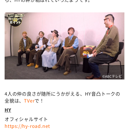
©ABCテレビ
4人の仲の良さが随所にうかがえる、HY音凸トークの
全貌は、
TVer
で！
HY
オフィシャルサイト
https://hy-road.net