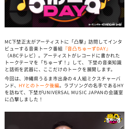
DAIGOも台所 ～きょうの献立 何にする？～
本日はダイアンなり！シーズン２
朝だ！生です旅サラダ
©ABCテレビ
教えて！ニュースライブ 正義のミカタ
MC下埜正太がアーティストに「凸撃」訪問してインタ
ＬＩＦＥ～夢のカタチ～
ビューする音楽トーク番組
『音凸ちゅーずDAY』
新婚さんいらっしゃい！
（ABCテレビ）。アーティストがレコードに書かれた
トークテーマを「ちゅーず！」して、 下埜の音楽知識
ポツンと一軒家
と話術を武器に、ここだけのトークを展開します。
ザキ山小屋本館
今回は、沖縄県うるま市出身の４人組ミクスチャーバ
ぺこぱのまるスポ
ンド、
HYとのトーク後編
。ラブソングの名手であるHY
を訪ねて、下埜がUNIVERSAL MUSIC JAPANの会議室
アナ回覧板
に凸撃しました！