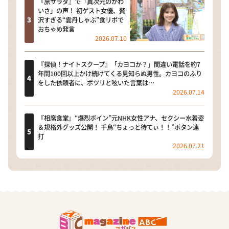
『旅サラダ』で「異次元のかわ
いさ」の声！ 初ゲスト女優、贅
沢すぎる“雲丹しゃぶ”食リポで
おちゃめ発言
2026.07.10
『探偵！ナイトスクープ』「カヨコか？」間違い電話を約7
年間100回以上かけ続けてくる見知らぬ男性。カヨコのふり
をした依頼者に、ポツリと呟いた言葉は…
2026.07.14
『相席食堂』“爆烈ボイン”元NHK女性アナ、セクシー水着姿
＆規格外グッズ公開！ 千鳥“ちょっと待てぃ！！”ボタン連
打
2026.07.21