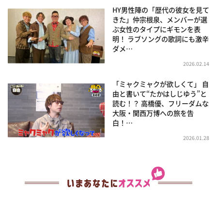
HY男性陣の「歴代の彼女を見て
きた」仲宗根泉、メンバーが選
ぶ女性のタイプにギモンを表
明！ ラブソングの歌詞にも激辛
ダメ…
2026.02.14
「ミャクミャクが欲しくて」 自
由と書いて“たかはしじゆう”と
読む！？ 高橋優、フリーダムな
大阪・関西万博への旅を告
白！…
2026.01.28