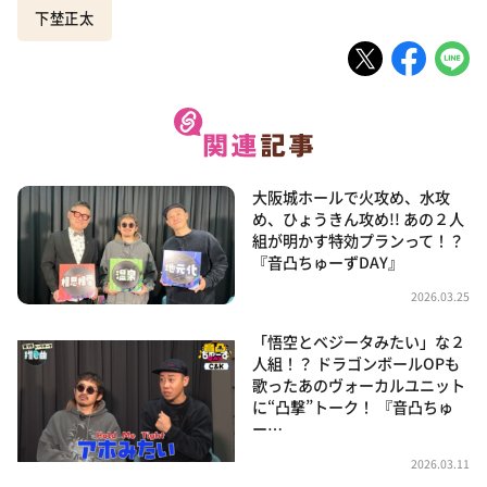
下埜正太
大阪城ホールで火攻め、水攻
め、ひょうきん攻め!! あの２人
組が明かす特効プランって！？
『音凸ちゅーずDAY』
2026.03.25
「悟空とベジータみたい」な２
人組！？ ドラゴンボールOPも
歌ったあのヴォーカルユニット
に“凸撃”トーク！ 『音凸ちゅ
ー…
2026.03.11