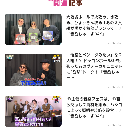
大阪城ホールで火攻め、水攻
め、ひょうきん攻め!! あの２人
組が明かす特効プランって！？
『音凸ちゅーずDAY』
2026.03.25
「悟空とベジータみたい」な２
人組！？ ドラゴンボールOPも
歌ったあのヴォーカルユニット
に“凸撃”トーク！ 『音凸ちゅ
ー…
2026.03.11
HY主催の音楽フェスは、HY自
ら交渉して資材を集め、ハシゴ
に上って照明や装飾を設営！？
『音凸ちゅーずDAY』
2026.02.25