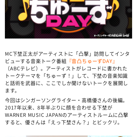
DAIGOも台所 ～きょうの献立 何にする？～
本日はダイアンなり！シーズン２
朝だ！生です旅サラダ
教えて！ニュースライブ 正義のミカタ
©ABCテレビ
ＬＩＦＥ～夢のカタチ～
MC下埜正太がアーティストに「凸撃」訪問してインタ
新婚さんいらっしゃい！
ビューする音楽トーク番組
『音凸ちゅーずDAY』
ポツンと一軒家
（ABCテレビ）。アーティストがレコードに書かれた
トークテーマを「ちゅーず！」して、下埜の音楽知識
ザキ山小屋本館
と話術を武器に、ここでしか聞けないトークを展開し
ぺこぱのまるスポ
ます。
アナ回覧板
今回はシンガーソングライター・高橋優さんの後編。
2017年以来、8年半ぶりに顔を合わせる下埜が
WARNER MUSIC JAPANのアーティストルームに凸撃
すると、優さんは「えっ下埜さん？」とビックリ。