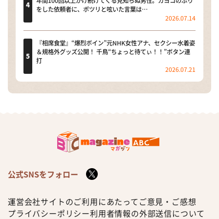
年間100回以上かけ続けてくる見知らぬ男性。カヨコのふり
をした依頼者に、ポツリと呟いた言葉は…
2026.07.14
『相席食堂』“爆烈ボイン”元NHK女性アナ、セクシー水着姿
＆規格外グッズ公開！ 千鳥“ちょっと待てぃ！！”ボタン連
打
2026.07.21
公式SNSをフォロー
運営会社
サイトのご利用にあたって
ご意見・ご感想
プライバシーポリシー
利用者情報の外部送信について