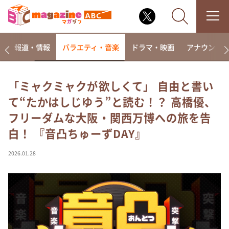
ー
報道・情報
バラエティ・音楽
ドラマ・映画
アナウンサ
「ミャクミャクが欲しくて」 自由と書い
て“たかはしじゆう”と読む！？ 高橋優、
なるみ・岡村の過ぎるTV
フリーダムな大阪・関西万博への旅を告
相席食堂
白！ 『音凸ちゅーずDAY』
これ余談なんですけど・・・
～人生密着トークバラエティ！～ やすとものいたっ
2026.01.28
て真剣です
探偵！ナイトスクープ
news おかえり
河合＆A.B.C-Z塚田×福井アナ「なんでやねん！？」
（news おかえり）