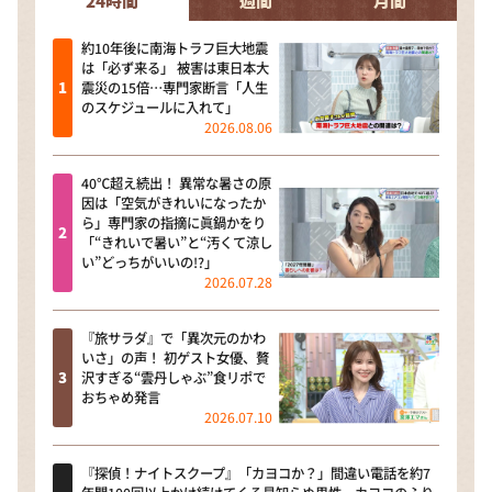
24時間
週間
月間
約10年後に南海トラフ巨大地震
は「必ず来る」 被害は東日本大
震災の15倍…専門家断言「人生
のスケジュールに入れて」
2026.08.06
40℃超え続出！ 異常な暑さの原
因は「空気がきれいになったか
ら」専門家の指摘に眞鍋かをり
「“きれいで暑い”と“汚くて涼し
い”どっちがいいの!?」
2026.07.28
『旅サラダ』で「異次元のかわ
いさ」の声！ 初ゲスト女優、贅
沢すぎる“雲丹しゃぶ”食リポで
おちゃめ発言
2026.07.10
『探偵！ナイトスクープ』「カヨコか？」間違い電話を約7