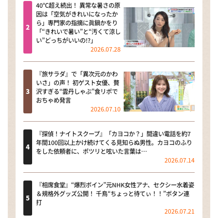
40℃超え続出！ 異常な暑さの原
因は「空気がきれいになったか
ら」専門家の指摘に眞鍋かをり
「“きれいで暑い”と“汚くて涼し
い”どっちがいいの!?」
2026.07.28
『旅サラダ』で「異次元のかわ
いさ」の声！ 初ゲスト女優、贅
沢すぎる“雲丹しゃぶ”食リポで
おちゃめ発言
2026.07.10
『探偵！ナイトスクープ』「カヨコか？」間違い電話を約7
年間100回以上かけ続けてくる見知らぬ男性。カヨコのふり
をした依頼者に、ポツリと呟いた言葉は…
2026.07.14
『相席食堂』“爆烈ボイン”元NHK女性アナ、セクシー水着姿
＆規格外グッズ公開！ 千鳥“ちょっと待てぃ！！”ボタン連
打
2026.07.21