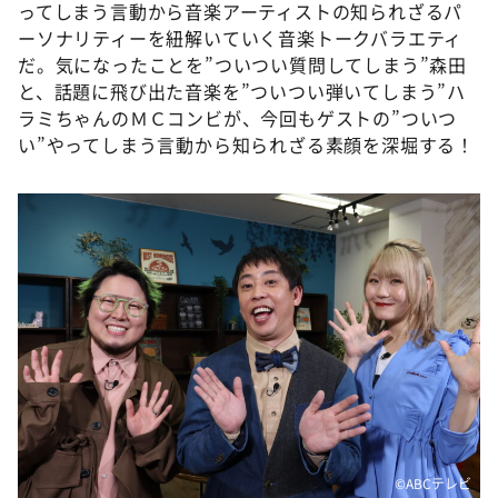
DAIGOも台所 ～きょうの献立 何にする？～
ってしまう言動から音楽アーティストの知られざるパ
ーソナリティーを紐解いていく音楽トークバラエティ
本日はダイアンなり！シーズン２
だ。気になったことを”ついつい質問してしまう”森田
朝だ！生です旅サラダ
と、話題に飛び出た音楽を”ついつい弾いてしまう”ハ
ラミちゃんのＭＣコンビが、今回もゲストの”ついつ
教えて！ニュースライブ 正義のミカタ
い”やってしまう言動から知られざる素顔を深堀する！
ＬＩＦＥ～夢のカタチ～
新婚さんいらっしゃい！
ポツンと一軒家
ザキ山小屋本館
ぺこぱのまるスポ
アナ回覧板
©️ABCテレビ