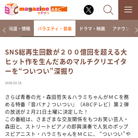
ー
報道・情報
バラエティ・音楽
ドラマ・映画
アナウンサ
SNS総再生回数が２００億回を超える大
ヒット作を生んだあのマルチクリエイタ
なるみ・岡村の過ぎるTV
ーを“ついつい”深掘り
相席食堂
これ余談なんですけど・・・
2026.02.16
～人生密着トークバラエティ！～ やすとものいたっ
て真剣です
さらば青春の光・森田哲矢＆ハラミちゃんがＭＣを務
める特番『音バナ♪ついつい』（ABCテレビ）第２弾
探偵！ナイトスクープ
の放送が２月21日土曜に決定した！
news おかえり
この番組は、さまざまな交友関係をもつお笑い芸人・
河合＆A.B.C-Z塚田×福井アナ「なんでやねん！？」
森田と、ストリートピアノの即興演奏で人気のポップ
（news おかえり）
スピアニスト・ハラミちゃんをＭＣに、 “ついつい”や