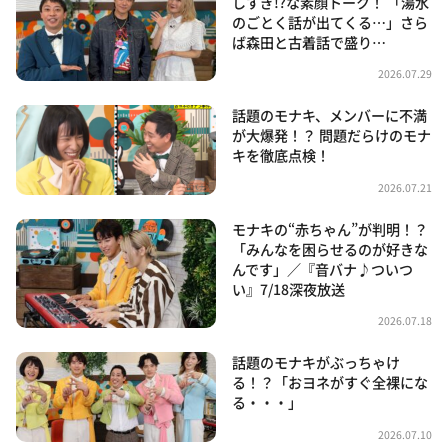
しすぎ!?な素顔トーク！ 「湯水
のごとく話が出てくる…」さら
ば森田と古着話で盛り…
2026.07.29
話題のモナキ、メンバーに不満
が大爆発！？ 問題だらけのモナ
キを徹底点検！
2026.07.21
モナキの“赤ちゃん”が判明！？
「みんなを困らせるのが好きな
んです」／『音バナ♪ついつ
い』7/18深夜放送
2026.07.18
話題のモナキがぶっちゃけ
る！？「おヨネがすぐ全裸にな
る・・・」
2026.07.10