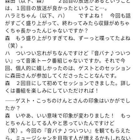
森田（以下、森） ２回目の放送があるということ
は、１回目の放送が良かったということ…。
ハラミちゃん（以下、ハ） ですよね！ 今回も話
がすごく盛り上がって、終わってみたら収録がめちゃ
くちゃ長かったんじゃないですか？
森 もう盛り上がりすぎてね、ずーっと喋ってたよね
（笑）。
ハ ついつい忘れがちなんですけど『音バナ♪ついつ
い』って音楽トーク番組じゃないですか。それで今
回、個人的に嬉しかったのは、ゲストとのセッション
に森田さんが参加してくださったことなんです。
森 ２回目にして初めてセッションできました。詳し
くは番組を楽しみにしていただければ！
――ゲスト・こっちのけんとさんの印象はいかがでし
たか？
森 いやあ、いい意味で印象が変わりました！ もっ
とちゃんとしてる人やと思っていたんですけど
（笑）。今回の『音バナ♪ついつい』を観てもらえた
ら、ミュージシャンを目指す人が増えるかもしれない