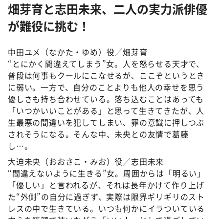
畑芽育と志田未来、二人の実力派俳優
が難役に挑む！
中田ユメ（なかた・ゆめ）役／畑芽育
“とにかく間違えてしまう”女。人を怒らせる天才で、
普段は何事もクールにこなせるが、ここぞというとき
に弱い。一方で、自分のことよりも他人の幸せを思う
優しさも持ち合わせている。落ち込むことはあっても
「いつかいいことがある」と思って生きてきたが、人
生最悪の間違いを犯してしまい、罪の意識に押しつぶ
されそうになる。そんな中、未央との友情で葛藤
し…。
大迫未央（おおさこ・みお）役／志田未来
“間違えないように生きる”女。周囲からは「明るい」
「優しい」と言われるが、それは長年かけて作り上げ
た“外側”の自分に過ぎず、実際は限界ギリギリのスト
レスの中で生きている。いつも何かにイラついている