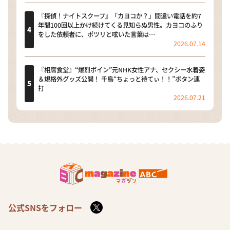
『探偵！ナイトスクープ』「カヨコか？」間違い電話を約7
年間100回以上かけ続けてくる見知らぬ男性。カヨコのふり
をした依頼者に、ポツリと呟いた言葉は…
2026.07.14
『相席食堂』“爆烈ボイン”元NHK女性アナ、セクシー水着姿
＆規格外グッズ公開！ 千鳥“ちょっと待てぃ！！”ボタン連
打
2026.07.21
公式SNSをフォロー