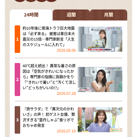
24時間
週間
月間
約10年後に南海トラフ巨大地震
は「必ず来る」 被害は東日本大
震災の15倍…専門家断言「人生
のスケジュールに入れて」
2026.08.06
40℃超え続出！ 異常な暑さの原
因は「空気がきれいになったか
ら」専門家の指摘に眞鍋かをり
「“きれいで暑い”と“汚くて涼し
い”どっちがいいの!?」
2026.07.28
『旅サラダ』で「異次元のかわ
いさ」の声！ 初ゲスト女優、贅
沢すぎる“雲丹しゃぶ”食リポで
おちゃめ発言
2026.07.10