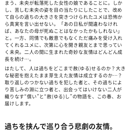
まう、未央が転落死した女性の娘であることに。しか
し、苦しむ未央の姿を目の当たりにしたことで、改め
て自らの過ちの大きさを突きつけられたユメは恐怖か
ら真実を言い出せない。「あの日私が間違わなけれ
ば、あなたの母が死ぬことはなかったかもしれない」
と。一方、同情でも敵意でもなくただ痛みを受け入れ
てくれるユメに、次第に心を開き親友とまで思ってい
く未央。二人の間に生まれた奇妙な友情はどんどん成
長を続け…。
はたして、人は過ちをどこまで赦(ゆる)せるのか？大き
な秘密を抱えたまま芽生えた友情は成立するのか…？
取り返しのつかない過ちを犯した者と、その過ちによ
り苦しみの淵に立つ者と、出会ってはいけない二人が
織りなす“償い”と“赦(ゆる)し”の物語を、この春、お
届けします。
過ちを挟んで巡り合う悲劇の友情。