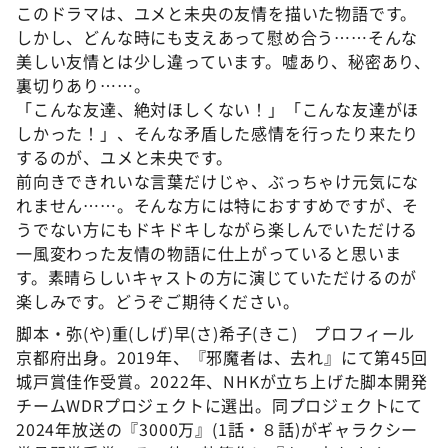
このドラマは、ユメと未央の友情を描いた物語です。
しかし、どんな時にも支えあって慰め合う……そんな
美しい友情とは少し違っています。嘘あり、秘密あり、
裏切りあり……。
「こんな友達、絶対ほしくない！」「こんな友達がほ
しかった！」、そんな矛盾した感情を行ったり来たり
するのが、ユメと未央です。
前向きできれいな言葉だけじゃ、ぶっちゃけ元気にな
れません……。そんな方には特におすすめですが、そ
うでない方にもドキドキしながら楽しんでいただける
一風変わった友情の物語に仕上がっていると思いま
す。素晴らしいキャストの方に演じていただけるのが
楽しみです。どうぞご期待ください。
脚本・弥(や)重(しげ)早(さ)希子(きこ) プロフィール
京都府出身。2019年、『邪魔者は、去れ』にて第45回
城戸賞佳作受賞。2022年、NHKが立ち上げた脚本開発
チームWDRプロジェクトに選出。同プロジェクトにて
2024年放送の『3000万』(1話・８話)がギャラクシー