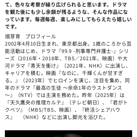
て、色々な考察が繰り広げられると思います。ドラマ
を観た後にも少し余韻が残るような、そんな作品にな
っています。毎週毎週、楽しみにしてもらえたら嬉しい
です。
畑芽育 プロフィール
2002年4月10日生まれ、東京都出身。1歳のころから芸
能活動はじめ、ドラマ『99.9 -刑事専門弁護士-』シリ
ーズ（2016年・2018年、TBS／2021年、映画）や大
河ドラマ『青天を衝け』（2021年、NHK）に出演し、
キャリアを積む。映画『なのに、千輝くんが甘すぎ
る。』（2023年）でヒロインを演じ、注目を集め、同
年のドラマ『最高の生徒 ～余命1年のラストダンス
～』（NTV）では主演を務めた。昨年（2025年）は
『天久鷹央の推理カルテ』（テレビ朝日）、『君がト
クベツ』（MBS/TBS、映画）、『終活シェアハウ
ス』 （NHK）などに出演し脚光を浴びた。