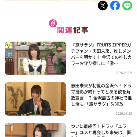
『旅サラダ』FRUITS ZIPPERガ
チファン・志田未来、推しメン
バーを明かす！ 金沢での推しカ
ラーお守り探しに「激…
2026.06.09
志田未来が初夏の金沢へ！ ドラ
マ撮影が終わってとある欲を解
放宣言！？ 金沢最古の神社で推
し活も 「旅サラダ」5/30放…
2026.05.29
ついに最終回！ドラマ「エラ
ー」ユメと再会した未央は、衝