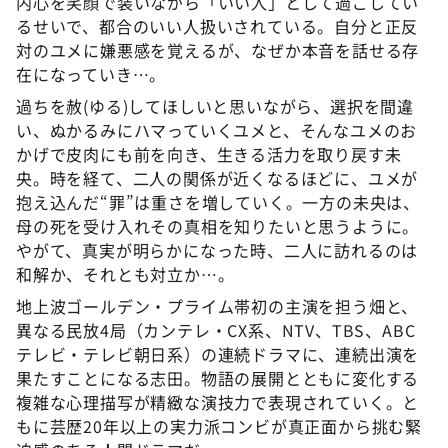
内心を笑顔で装いながら「いい人」として過ごしてい
るせいで、都合のいい人扱いされている。自分と正反
対のユメに嫌悪感を覚えるが、なぜか本音を話せる存
在になっていき…。
過ちを赦(ゆる)してほしいと思いながら、選択を間違
い、ぬかるみにハマっていくユメと、そんなユメのお
かげで皮肉にも前を向き、生きる活力を取り戻す未
央。時を経て、二人の関係が近くなるほどに、ユメが
抱え込んだ“罪”は重さを増していく。一方の未央は、
母の死を受け入れその真相を知りたいと思うように。
やがて、真実が明らかになった時、二人に訪れるのは
和解か、それとも対立か…。
地上波ゴールデン・プライム帯初の主演を担う畑と、
異なる民放4局（カンテレ・CX系、NTV、TBS、ABC
テレビ・テレビ朝日系）の連続ドラマに、連続出演を
果たすことになる志田。物語の展開とともに変化する
複雑な心理描写が精緻な演技力で表現されていく。と
もに芸歴20年以上の実力派コンビが真正面から挑む緊