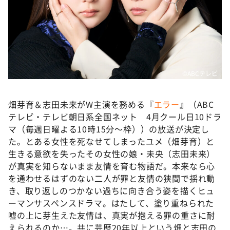
DAIGOも台所 ～きょうの献立 何にする？～
本日はダイアンなり！シーズン２
朝だ！生です旅サラダ
教えて！ニュースライブ 正義のミカタ
©️ABCテレビ
ＬＩＦＥ～夢のカタチ～
新婚さんいらっしゃい！
畑芽育＆志田未来がW主演を務める『
エラー
』（ABC
ポツンと一軒家
テレビ・テレビ朝日系全国ネット 4月クール日10ドラ
マ（毎週日曜よる10時15分～枠））の放送が決定し
ザキ山小屋本館
た。とある女性を死なせてしまったユメ（畑芽育）と
ぺこぱのまるスポ
生きる意欲を失ったその女性の娘・未央（志田未来）
が真実を知らないまま友情を育む物語だ。本来なら心
アナ回覧板
を通わせるはずのない二人が罪と友情の狭間で揺れ動
き、取り返しのつかない過ちに向き合う姿を描くヒュ
ーマンサスペンスドラマ。はたして、塗り重ねられた
嘘の上に芽生えた友情は、真実が抱える罪の重さに耐
えられるのか…。共に芸歴20年以上という畑と志田の