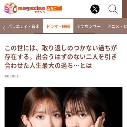
報
バラエティ・音楽
ドラマ・映画
アナウンサー
アニメ・
この世には、取り返しのつかない過ちが
存在する。出会うはずのない二人を引き
なるみ・岡村の過ぎるTV
合わせた人生最大の過ち…とは
相席食堂
これ余談なんですけど・・・
2026.02.11
～人生密着トークバラエティ！～ やすとものいたって
真剣です
探偵！ナイトスクープ
news おかえり
河合＆A.B.C-Z塚田×福井アナ「なんでやねん！？」
（news おかえり）