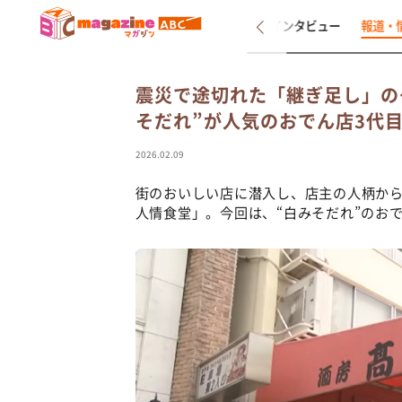
新着
インタビュー
報道・
震災で途切れた「継ぎ足し」の
そだれ”が人気のおでん店3代
2026.02.09
街のおいしい店に潜入し、店主の人柄か
人情食堂」。今回は、“白みそだれ”のお