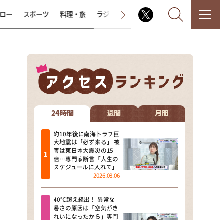
ロー
スポーツ
料理・旅
ラジオ番組
その他
なるみ・岡村の過ぎるTV
相席食堂
24時間
週間
月間
これ余談なんですけど・・・
約10年後に南海トラフ巨
大地震は「必ず来る」 被
害は東日本大震災の15
～人生密着トークバラエティ！
倍…専門家断言「人生の
～ やすとものいたって真剣です
スケジュールに入れて」
2026.08.06
探偵！ナイトスクープ
40℃超え続出！ 異常な
news おかえり
暑さの原因は「空気がき
れいになったから」専門