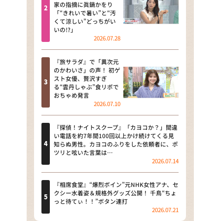
河合＆A.B.C-Z塚田×福井アナ
家の指摘に眞鍋かをり
「“きれいで暑い”と“汚
「なんでやねん！？」（news お
くて涼しい”どっちがい
かえり）
いの!?」
2026.07.28
DAIGOも台所 ～きょうの献立 何
にする？～
『旅サラダ』で「異次元
のかわいさ」の声！ 初ゲ
本日はダイアンなり！シーズン２
スト女優、贅沢すぎ
る“雲丹しゃぶ”食リポで
朝だ！生です旅サラダ
おちゃめ発言
2026.07.10
教えて！ニュースライブ 正義の
ミカタ
『探偵！ナイトスクープ』「カヨコか？」間違
い電話を約7年間100回以上かけ続けてくる見
ＬＩＦＥ～夢のカタチ～
知らぬ男性。カヨコのふりをした依頼者に、ポ
ツリと呟いた言葉は…
2026.07.14
新婚さんいらっしゃい！
ポツンと一軒家
『相席食堂』“爆烈ボイン”元NHK女性アナ、セ
クシー水着姿＆規格外グッズ公開！ 千鳥“ちょ
っと待てぃ！！”ボタン連打
ザキ山小屋本館
2026.07.21