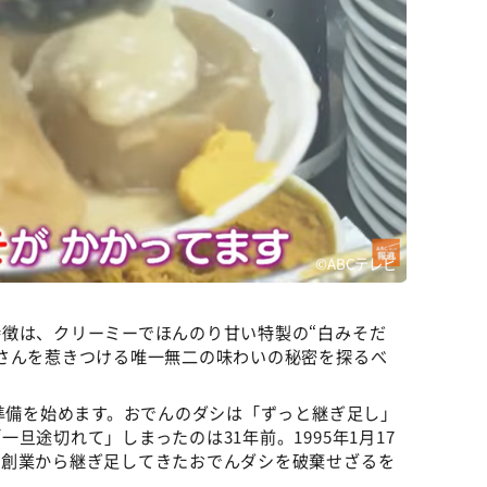
©ABCテレビ
徴は、クリーミーでほんのり甘い特製の“白みそだ
さんを惹きつける唯一無二の味わいの秘密を探るべ
が準備を始めます。おでんのダシは「ずっと継ぎ足し」
旦途切れて」しまったのは31年前。1995年1月17
、創業から継ぎ足してきたおでんダシを破棄せざるを