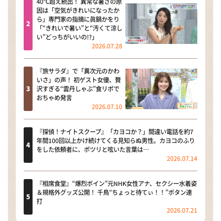
40℃超え続出！ 異常な暑さの原
因は「空気がきれいになったか
ら」専門家の指摘に眞鍋かをり
「“きれいで暑い”と“汚くて涼し
い”どっちがいいの!?」
2026.07.28
『旅サラダ』で「異次元のかわ
いさ」の声！ 初ゲスト女優、贅
沢すぎる“雲丹しゃぶ”食リポで
おちゃめ発言
2026.07.10
『探偵！ナイトスクープ』「カヨコか？」間違い電話を約7
年間100回以上かけ続けてくる見知らぬ男性。カヨコのふり
をした依頼者に、ポツリと呟いた言葉は…
2026.07.14
『相席食堂』“爆烈ボイン”元NHK女性アナ、セクシー水着姿
＆規格外グッズ公開！ 千鳥“ちょっと待てぃ！！”ボタン連
打
2026.07.21