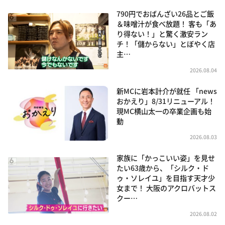
790円でおばんざい26品とご飯
＆味噌汁が食べ放題！ 客も「あ
り得ない！」と驚く激安ラン
チ！「儲からない」とぼやく店
主…
2026.08.04
新MCに岩本計介が就任 「news
おかえり」8/31リニューアル！
現MC横山太一の卒業企画も始
動
2026.08.03
家族に「かっこいい姿」を見せ
たい63歳から、「シルク・ド
ゥ・ソレイユ」を目指す天才少
女まで！ 大阪のアクロバットス
クー…
2026.08.02