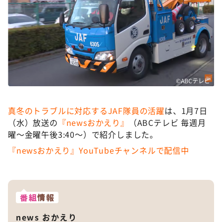
©ABCテレビ
真冬のトラブルに対応するJAF隊員の活躍
は、1月7日
（水）放送の
『newsおかえり』
（ABCテレビ 毎週月
曜〜金曜午後3:40〜）で紹介しました。
『newsおかえり』YouTubeチャンネルで配信中
番組
情報
news おかえり