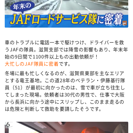
DAIGOも台所 ～きょうの献立 何にする？～
本日はダイアンなり！シーズン２
朝だ！生です旅サラダ
©ABCテレビ
教えて！ニュースライブ 正義のミカタ
車のトラブルに電話一本で駆けつけ、ドライバーを救
ＬＩＦＥ～夢のカタチ～
うJAFの隊員。滋賀支部では降雪の影響もあり、年末年
新婚さんいらっしゃい！
始の9日間で1100件以上もの出動依頼が！
大忙しのJAF隊員に密着
です。
ポツンと一軒家
冬場に最も忙しくなるのが、滋賀県東部を主なエリア
ザキ山小屋本館
とする竜王基地。この道28年のベテラン・伊藤基行隊
ぺこぱのまるスポ
員（51）が最初に向かったのは、雪で車が立ち往生し
てしまった現場。依頼者は30代の男性で、仕事で大阪
アナ回覧板
から長浜に向かう途中にスリップし、このまま走るの
は危険と判断して救助を要請したそうです。