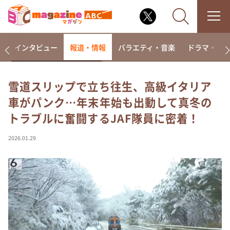
着
インタビュー
報道・情報
バラエティ・音楽
ドラマ・映
雪道スリップで立ち往生、高級イタリア
車がパンク…年末年始も出動して真冬の
なるみ・岡村の過ぎるTV
トラブルに奮闘するJAF隊員に密着！
相席食堂
これ余談なんですけど・・・
2026.01.29
～人生密着トークバラエティ！～ やすとものいたっ
て真剣です
探偵！ナイトスクープ
news おかえり
河合＆A.B.C-Z塚田×福井アナ「なんでやねん！？」
（news おかえり）