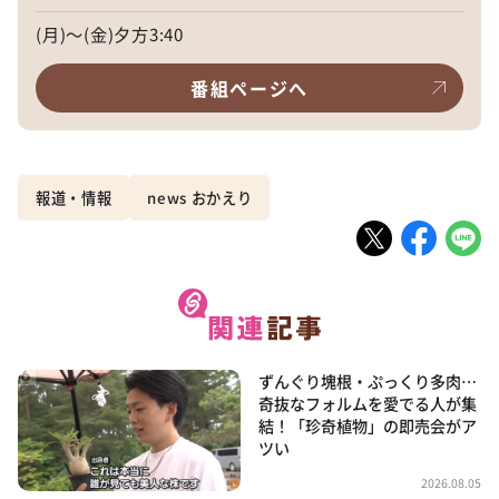
(月)～(金)夕方3:40
番組ページへ
報道・情報
news おかえり
ずんぐり塊根・ぷっくり多肉…
奇抜なフォルムを愛でる人が集
結！「珍奇植物」の即売会がア
ツい
2026.08.05