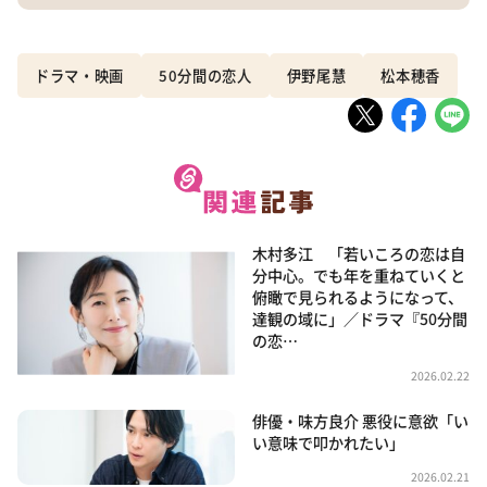
ドラマ・映画
50分間の恋人
伊野尾慧
松本穂香
木村多江 「若いころの恋は自
分中心。でも年を重ねていくと
俯瞰で見られるようになって、
達観の域に」／ドラマ『50分間
の恋…
2026.02.22
俳優・味方良介 悪役に意欲「い
い意味で叩かれたい」
2026.02.21