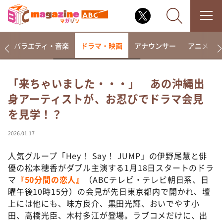
報
バラエティ・音楽
ドラマ・映画
アナウンサー
アニメ・
「来ちゃいました・・・」 あの沖縄出
身アーティストが、お忍びでドラマ会見
なるみ・岡村の過ぎるTV
を見学！？
相席食堂
これ余談なんですけど・・・
2026.01.17
～人生密着トークバラエティ！～ やすとものいたっ
て真剣です
人気グループ「Hey！ Say！ JUMP」の伊野尾慧と俳
優の松本穂香がダブル主演する1月18日スタートのドラ
探偵！ナイトスクープ
マ
『50分間の恋人』
（ABCテレビ・テレビ朝日系、日
news おかえり
曜午後10時15分）の会見が先日東京都内で開かれ、壇
河合＆A.B.C-Z塚田×福井アナ「なんでやねん！？」
上には他にも、味方良介、黒田光輝、おいでやす小
（news おかえり）
田、高橋光臣、木村多江が登場。ラブコメだけに、出