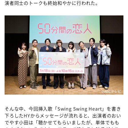
DAIGOも台所 ～きょうの献立 何にする？～
演者同士のトークも終始和やかに行われた。
本日はダイアンなり！シーズン２
朝だ！生です旅サラダ
教えて！ニュースライブ 正義のミカタ
ＬＩＦＥ～夢のカタチ～
新婚さんいらっしゃい！
ポツンと一軒家
ザキ山小屋本館
ぺこぱのまるスポ
アナ回覧板
©️ABCテレビ
そんな中、今回挿入歌「Swing Swing Heart」を書き
下ろしたHYからメッセージが流れると、出演者のおい
でやす小田は「聴かせてもらいましたが、単体でもも