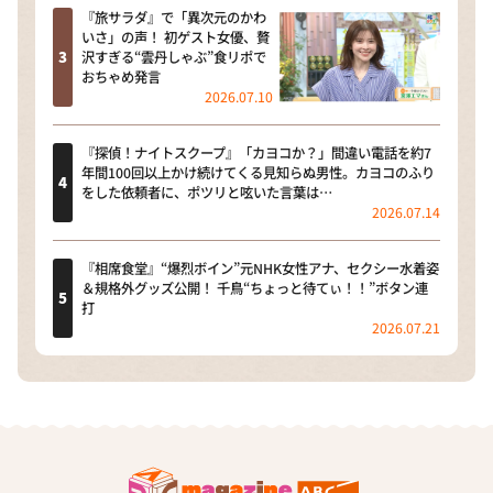
『旅サラダ』で「異次元のかわ
いさ」の声！ 初ゲスト女優、贅
沢すぎる“雲丹しゃぶ”食リポで
おちゃめ発言
2026.07.10
『探偵！ナイトスクープ』「カヨコか？」間違い電話を約7
年間100回以上かけ続けてくる見知らぬ男性。カヨコのふり
をした依頼者に、ポツリと呟いた言葉は…
2026.07.14
『相席食堂』“爆烈ボイン”元NHK女性アナ、セクシー水着姿
＆規格外グッズ公開！ 千鳥“ちょっと待てぃ！！”ボタン連
打
2026.07.21