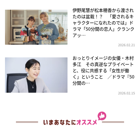
伊野尾慧が松本穂香から渡され
たのは盆栽！？ 「愛されるキ
ャラクターになれたのでは」ド
ラマ「50分間の恋人」クランク
アッ…
2026.02.21
おっとりイメージの女優・木村
多江 その真逆なプライベート
と、役に共感する「女性が働
く」ということ ／ドラマ『50
分間の…
2026.02.15