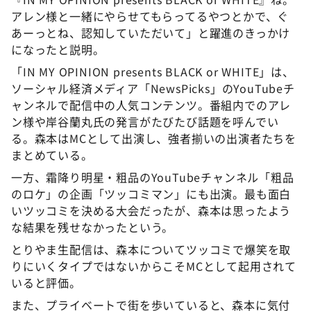
アレン様と一緒にやらせてもらってるやつとかで、ぐ
あーっとね、認知していただいて」と躍進のきっかけ
になったと説明。
「IN MY OPINION presents BLACK or WHITE」は、
ソーシャル経済メディア「NewsPicks」のYouTubeチ
ャンネルで配信中の人気コンテンツ。番組内でのアレ
ン様や岸谷蘭丸氏の発言がたびたび話題を呼んでい
る。森本はMCとして出演し、強者揃いの出演者たちを
まとめている。
一方、霜降り明星・粗品のYouTubeチャンネル「粗品
のロケ」の企画「ツッコミマン」にも出演。最も面白
いツッコミを決める大会だったが、森本は思ったよう
な結果を残せなかったという。
とりやま生配信は、森本についてツッコミで爆笑を取
りにいくタイプではないからこそMCとして起用されて
いると評価。
また、プライベートで街を歩いていると、森本に気付