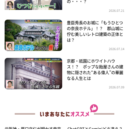
の・・・？
2026.07.21
豊臣秀長のお城に「もうひとつ
の奈良ホテル」！？ 郡山城に
佇む美しいレトロ建築の正体と
は？
2026.07.14
京都・祇園にホワイトハウ
ス！？ ポップな飴屋さんの建
物に隠された“ある偉人”の華麗
なる人生とは
2026.07.09
元阪神・原口文仁が明かす帝京
ChatGPTとGeminiどう違う？