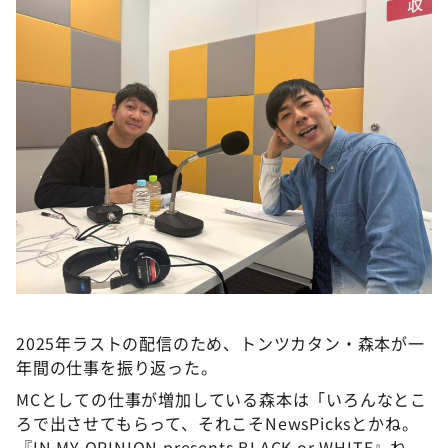
DAIGOも台所 ～きょうの献立 何にする？～
本日はダイアンなり！シーズン２
朝だ！生です旅サラダ
教えて！ニュースライブ 正義のミカタ
ＬＩＦＥ～夢のカタチ～
新婚さんいらっしゃい！
ポツンと一軒家
ザキ山小屋本館
ぺこぱのまるスポ
アナ回覧板
2025年ラストの配信のため、トンツカタン・森本が一
年間の仕事を振り返った。
MCとしての仕事が増加している森本は「いろんなとこ
ろで出させてもらって、それこそNewsPicksとかね。
『IN MY OPINION presents BLACK or WHITE』ね。