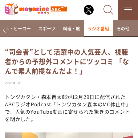
アニメ・ヒーロー
スポーツ
料理・旅
ラジオ番組
その他
“司会者”として活躍中の人気芸人、視聴
者からの予想外コメントにツッコミ 「な
なるみ・岡村の過ぎるTV
んで素人前提なんだよ！」
相席食堂
これ余談なんですけど・・・
2026.01.09
～人生密着トークバラエティ！～ やすとものいたっ
て真剣です
トンツカタン・森本晋太郎が12月29日に配信された
ABCラジオPodcast「トンツカタン森本のMC休止中」
探偵！ナイトスクープ
で、人気のYouTube動画に寄せられた驚きのコメント
news おかえり
を明かした。
河合＆A.B.C-Z塚田×福井アナ「なんでやねん！？」
（news おかえり）