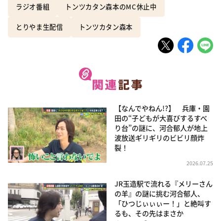
ラジオ番組
トンツカタン森本のMC休止中
とりやま生配信
トンツカタン森本
【なんでやねん!?】 兵庫・園
田の“子どもが大喜びするすべ
り台”の謎に、河合郁人が地上
波放送ギリギリのビビリ顔炸
裂！
2026.07.25
JR玉造駅で流れる『メリーさん
の羊』の謎に挑む河合郁人、
「ひつじぃぃぃー！」と絶叫す
るも、その先はまさか