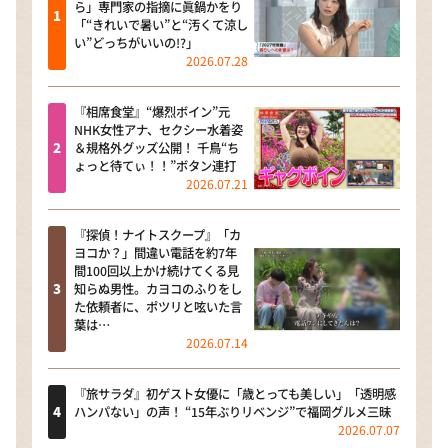
ら」専門家の指摘に眞鍋かをり
「“きれいで暑い”と“汚くて涼し
い”どっちがいいの!?」
2026.07.28
『相席食堂』“爆烈ボイン”元
NHK女性アナ、セクシー水着姿
＆規格外グッズ公開！ 千鳥“ち
ょっと待てぃ！！”ボタン連打
2026.07.21
『探偵！ナイトスクープ』「カ
ヨコか？」間違い電話を約7年
間100回以上かけ続けてくる見
知らぬ男性。カヨコのふりをし
た依頼者に、ポツリと呟いた言
葉は…
2026.07.14
『旅サラダ』初ゲスト女優に「歳とっても美しい」「透明感
ハンパない」の声！ “15年ぶりリベンジ”で福岡グルメ三昧
2026.07.07