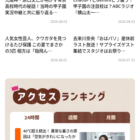
高校時代の秘話！当時の甲子園
甲子園の注目校は？ABCラジオ
実況中継と共に振り返る…
『横山太一…
2026.08.03
2026.08.03
人気女性芸人、クワガタを見つ
去来川奈央『おはパソ』産休前
けるたび保護 この夏でまさか
ラスト放送！サプライズゲスト
の3匹 相方は「指飛ん…
集結でスタジオはお祭り…
2026.08.01
2026.07.31
24時間
週間
月間
40℃超え続出！ 異常な暑さの原
因は「空気がきれいになったか