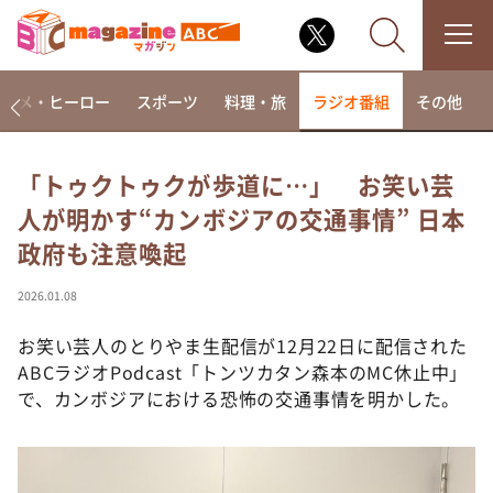
アニメ・ヒーロー
スポーツ
料理・旅
ラジオ番組
その他
「トゥクトゥクが歩道に…」 お笑い芸
人が明かす“カンボジアの交通事情” 日本
なるみ・岡村の過ぎるTV
政府も注意喚起
相席食堂
これ余談なんですけど・・・
2026.01.08
～人生密着トークバラエティ！～ やすとものいたっ
て真剣です
お笑い芸人のとりやま生配信が12月22日に配信された
ABCラジオPodcast「トンツカタン森本のMC休止中」
探偵！ナイトスクープ
で、カンボジアにおける恐怖の交通事情を明かした。
news おかえり
河合＆A.B.C-Z塚田×福井アナ「なんでやねん！？」
（news おかえり）