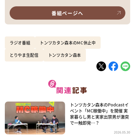
番組ページへ
ラジオ番組
トンツカタン森本のMC休止中
とりやま生配信
トンツカタン森本
トンツカタン森本のPodcastイ
ベント「MC稼働中」を開催 実
家暮らし男と実家出禁男が激突
で一触即発…？
2026.05.30