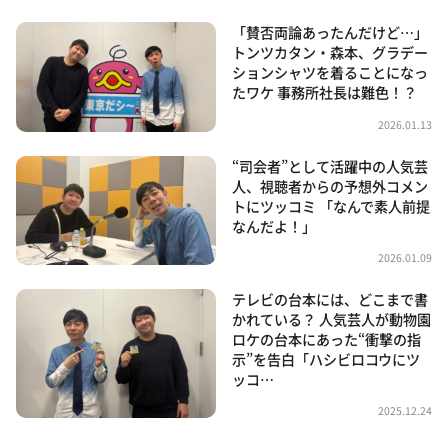
「賛否両論あったんだけど…」
トンツカタン・森本、グラデー
ションシャツを着ることになっ
たワケ 事務所社長は難色！？
2026.01.13
“司会者”として活躍中の人気芸
人、視聴者からの予想外コメン
トにツッコミ 「なんで素人前提
なんだよ！」
2026.01.09
テレビの台本には、どこまで書
かれている？ 人気芸人が動物園
ロケの台本にあった“衝撃の指
示”を告白「ハシビロコウにツ
ッコ…
2025.12.24