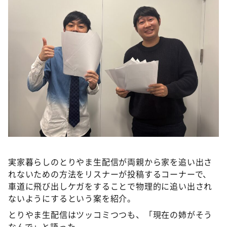
DAIGOも台所 ～きょうの献立 何にする？～
本日はダイアンなり！シーズン２
朝だ！生です旅サラダ
教えて！ニュースライブ 正義のミカタ
ＬＩＦＥ～夢のカタチ～
新婚さんいらっしゃい！
ポツンと一軒家
ザキ山小屋本館
ぺこぱのまるスポ
実家暮らしのとりやま生配信が両親から家を追い出さ
アナ回覧板
れないための方法をリスナーが投稿するコーナーで、
車道に飛び出しケガをすることで物理的に追い出され
ないようにするという案を紹介。
とりやま生配信はツッコミつつも、「現在の姉がそう
なんで」と語った。