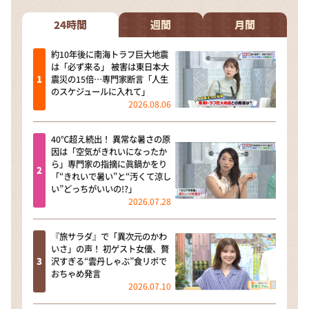
24時間
週間
月間
約10年後に南海トラフ巨大地震
は「必ず来る」 被害は東日本大
震災の15倍…専門家断言「人生
のスケジュールに入れて」
2026.08.06
40℃超え続出！ 異常な暑さの原
因は「空気がきれいになったか
ら」専門家の指摘に眞鍋かをり
「“きれいで暑い”と“汚くて涼し
い”どっちがいいの!?」
2026.07.28
『旅サラダ』で「異次元のかわ
いさ」の声！ 初ゲスト女優、贅
沢すぎる“雲丹しゃぶ”食リポで
おちゃめ発言
2026.07.10