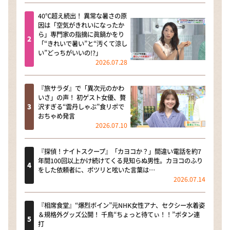
40℃超え続出！ 異常な暑さの原
因は「空気がきれいになったか
ら」専門家の指摘に眞鍋かをり
「“きれいで暑い”と“汚くて涼し
い”どっちがいいの!?」
2026.07.28
『旅サラダ』で「異次元のかわ
いさ」の声！ 初ゲスト女優、贅
沢すぎる“雲丹しゃぶ”食リポで
おちゃめ発言
2026.07.10
『探偵！ナイトスクープ』「カヨコか？」間違い電話を約7
年間100回以上かけ続けてくる見知らぬ男性。カヨコのふり
をした依頼者に、ポツリと呟いた言葉は…
2026.07.14
『相席食堂』“爆烈ボイン”元NHK女性アナ、セクシー水着姿
＆規格外グッズ公開！ 千鳥“ちょっと待てぃ！！”ボタン連
打