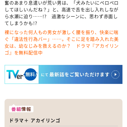
奮のあまり息遣いが荒い男は、「犬みたいにペロペロ
してほしいんだね？」と、高速で舌を出し入れしなが
ら水瀬に迫り……!? 過激なシーンに、思わず赤面し
てしまうかも!?
裸になった何人もの男女が激しく腰を振り、快楽に喘
ぐ「違法性行為バー」……。そこに足を踏み入れた美
女は、幼なじみを救えるのか？ ドラマ『アカイリン
ゴ』を無料配信中
番組
情報
ドラマ＋ アカイリンゴ