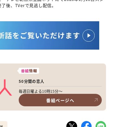
了後、TVerで見逃し配信。
番組
情報
50分間の恋人
毎週日曜よる10時15分～
番組ページへ
咲