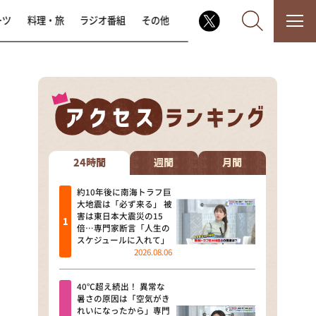
ーツ
料理・旅
ラジオ番組
その他
なるみ・岡村の過ぎるTV
相席食堂
24時間
週間
月間
これ余談なんですけど・・・
約10年後に南海トラフ巨
大地震は「必ず来る」 被
害は東日本大震災の15
～人生密着トークバラエティ！
倍…専門家断言「人生の
～ やすとものいたって真剣です
スケジュールに入れて」
2026.08.06
探偵！ナイトスクープ
40℃超え続出！ 異常な
news おかえり
暑さの原因は「空気がき
れいになったから」専門