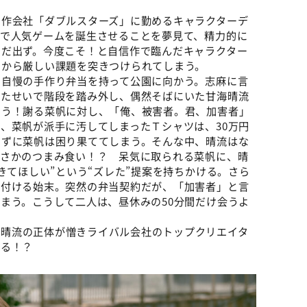
制作会社「ダブルスターズ」に勤めるキャラクターデ
ーで人気ゲームを誕生させることを夢見て、精力的に
まだ出ず。今度こそ！と自信作で臨んだキャラクター
）から厳しい課題を突きつけられてしまう。
に自慢の手作り弁当を持って公園に向かう。志麻に言
いたせいで階段を踏み外し、偶然そばにいた甘海晴流
まう！謝る菜帆に対し、「俺、被害者。君、加害者」
、菜帆が派手に汚してしまったＴシャツは、30万円
きずに菜帆は困り果ててしまう。そんな中、晴流はな
まさかのつまみ食い！？ 呆気に取られる菜帆に、晴
きてほしい”という“ズレた”提案を持ちかける。さら
し付ける始末。突然の弁当契約だが、「加害者」と言
まう。こうして二人は、昼休みの50分間だけ会うよ
。晴流の正体が憎きライバル会社のトップクリエイタ
なる！？