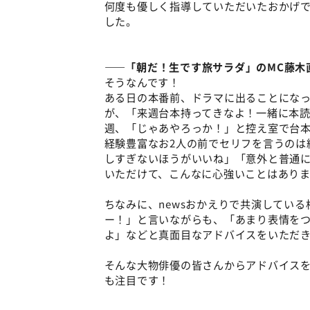
何度も優しく指導していただいたおかげ
した。
――「朝だ！生です旅サラダ」のMC藤木
そうなんです！
ある日の本番前、ドラマに出ることにな
が、「来週台本持ってきなよ！一緒に本読
週、「じゃあやろっか！」と控え室で台本
経験豊富なお2人の前でセリフを言うのは
しすぎないほうがいいね」「意外と普通
いただけて、こんなに心強いことはあり
ちなみに、newsおかえりで共演してい
ー！」と言いながらも、「あまり表情を
よ」などと真面目なアドバイスをいただ
そんな大物俳優の皆さんからアドバイス
も注目です！