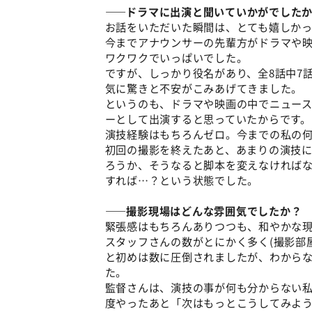
――ドラマに出演と聞いていかがでした
お話をいただいた瞬間は、とても嬉しかっ
今までアナウンサーの先輩方がドラマや
ワクワクでいっぱいでした。
ですが、しっかり役名があり、全8話中7
気に驚きと不安がこみあげてきました。
というのも、ドラマや映画の中でニュー
ーとして出演すると思っていたからです。
演技経験はもちろんゼロ。今までの私の
初回の撮影を終えたあと、あまりの演技
ろうか、そうなると脚本を変えなければ
すれば…？という状態でした。
――撮影現場はどんな雰囲気でしたか？
緊張感はもちろんありつつも、和やかな
スタッフさんの数がとにかく多く(撮影部
と初めは数に圧倒されましたが、わから
た。
監督さんは、演技の事が何も分からない
度やったあと「次はもっとこうしてみよ