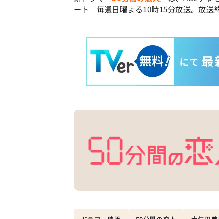
ート 毎週日曜よる10時15分放送。放送終
ドラマ・映画
50分間の恋人
大仁田美