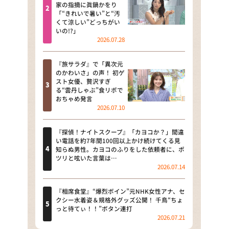
河合＆A.B.C-Z塚田×福井アナ
家の指摘に眞鍋かをり
「“きれいで暑い”と“汚
「なんでやねん！？」（news お
くて涼しい”どっちがい
かえり）
いの!?」
2026.07.28
DAIGOも台所 ～きょうの献立 何
にする？～
『旅サラダ』で「異次元
のかわいさ」の声！ 初ゲ
本日はダイアンなり！シーズン２
スト女優、贅沢すぎ
る“雲丹しゃぶ”食リポで
朝だ！生です旅サラダ
おちゃめ発言
2026.07.10
教えて！ニュースライブ 正義の
ミカタ
『探偵！ナイトスクープ』「カヨコか？」間違
い電話を約7年間100回以上かけ続けてくる見
ＬＩＦＥ～夢のカタチ～
知らぬ男性。カヨコのふりをした依頼者に、ポ
ツリと呟いた言葉は…
2026.07.14
新婚さんいらっしゃい！
ポツンと一軒家
『相席食堂』“爆烈ボイン”元NHK女性アナ、セ
クシー水着姿＆規格外グッズ公開！ 千鳥“ちょ
っと待てぃ！！”ボタン連打
ザキ山小屋本館
2026.07.21