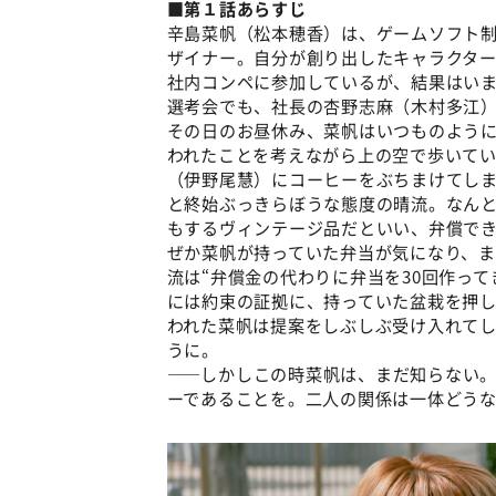
■第１話あらすじ
辛島菜帆（松本穂香）は、ゲームソフト
ザイナー。自分が創り出したキャラクタ
社内コンペに参加しているが、結果はい
選考会でも、社長の杏野志麻（木村多江
その日のお昼休み、菜帆はいつものよう
われたことを考えながら上の空で歩いて
（伊野尾慧）にコーヒーをぶちまけてし
と終始ぶっきらぼうな態度の晴流。なんと
もするヴィンテージ品だといい、弁償で
ぜか菜帆が持っていた弁当が気になり、
流は“弁償金の代わりに弁当を30回作って
には約束の証拠に、持っていた盆栽を押
われた菜帆は提案をしぶしぶ受け入れてし
うに。
――しかしこの時菜帆は、まだ知らない
ーであることを。二人の関係は一体どう