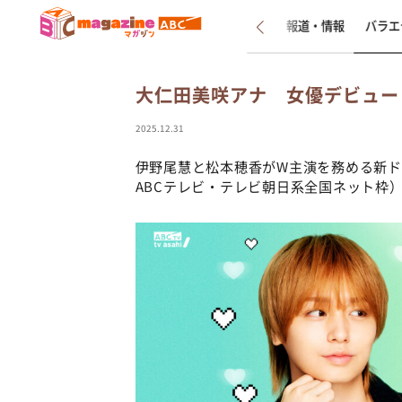
新着
インタビュー
報道・情報
バラエ
大仁田美咲アナ 女優デビュー
2025.12.31
伊野尾慧と松本穂香がW主演を務める新
ABCテレビ・テレビ朝日系全国ネット枠）