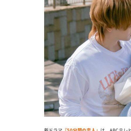
新ドラマ
『50分間の恋人』
は、ABCテレ