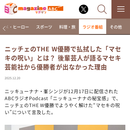
アニメ・ヒーロー
スポーツ
料理・旅
ラジオ番組
その他
ニッチェのTHE W優勝で払拭した「マセ
キの呪い」とは？ 後輩芸人が語るマセキ
なるみ・岡村の過ぎるTV
芸能社から優勝者が出なかった理由
相席食堂
これ余談なんですけど・・・
2025.12.20
～人生密着トークバラエティ！～ やすとものいたっ
て真剣です
ニッキューナナ・峯シンジが12月17日に配信された
ABCラジオPodcast「ニッキューナナの秘宝感」で、
探偵！ナイトスクープ
ニッチェのTHE W優勝でようやく解けた“マセキの呪
news おかえり
い”について言及した。
河合＆A.B.C-Z塚田×福井アナ「なんでやねん！？」
（news おかえり）