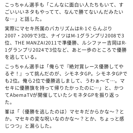
こっちゃん選手も「こんなに面白い人たちもいて、す
ごいいいネタもやってて、なんで勝てないんだみたい
な…」と話した。
実際にマセキ所属のバカリズムはR-1ぐらんぷり
2007・2009で3位、ナイツはM-1グランプリ2008で3
位、THE MANZAI2011で準優勝、ルシファー吉岡はR-
1グランプリ2024で3位など、あと一歩のところで優勝
を逃している。
こっちゃん選手は「俺らで『絶対賞レース優勝してや
るぞ！』って挑んだのが、シモネタGP。シモネタGPで
も2位。俺ら2位で優勝逃しまして、うわぁ～て…。マ
セキに優勝旗を持って帰りたかったのに…」と、かつ
てAbemaTVが開催していたシモネタGPを振り返っ
た。
峯は「（優勝を逃したのは）マセキだからかな〜？と
か。マセキの変な呪いなのかな～？とか、ちょっと感
じつつ」と漏らした。