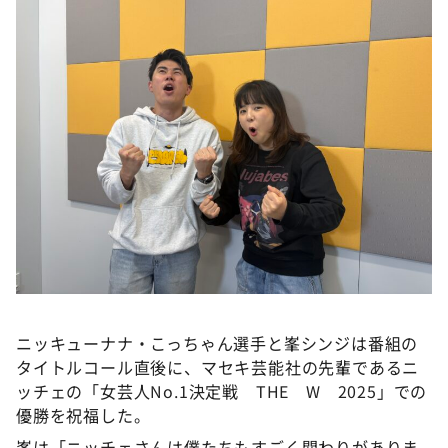
DAIGOも台所 ～きょうの献立 何にする？～
本日はダイアンなり！シーズン２
朝だ！生です旅サラダ
教えて！ニュースライブ 正義のミカタ
ＬＩＦＥ～夢のカタチ～
新婚さんいらっしゃい！
ポツンと一軒家
ザキ山小屋本館
ぺこぱのまるスポ
アナ回覧板
ニッキューナナ・こっちゃん選手と峯シンジは番組の
タイトルコール直後に、マセキ芸能社の先輩であるニ
ッチェの「女芸人No.1決定戦 THE W 2025」での
優勝を祝福した。
峯は「ニッチェさんは僕たちもすごく関わりがありま