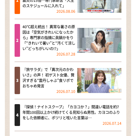
震災の15倍…専門家断言「人生
のスケジュールに入れて」
2026.08.06
40℃超え続出！ 異常な暑さの原
因は「空気がきれいになったか
ら」専門家の指摘に眞鍋かをり
「“きれいで暑い”と“汚くて涼し
い”どっちがいいの!?」
2026.07.28
『旅サラダ』で「異次元のかわ
いさ」の声！ 初ゲスト女優、贅
沢すぎる“雲丹しゃぶ”食リポで
おちゃめ発言
2026.07.10
『探偵！ナイトスクープ』「カヨコか？」間違い電話を約7
年間100回以上かけ続けてくる見知らぬ男性。カヨコのふり
をした依頼者に、ポツリと呟いた言葉は…
2026.07.14