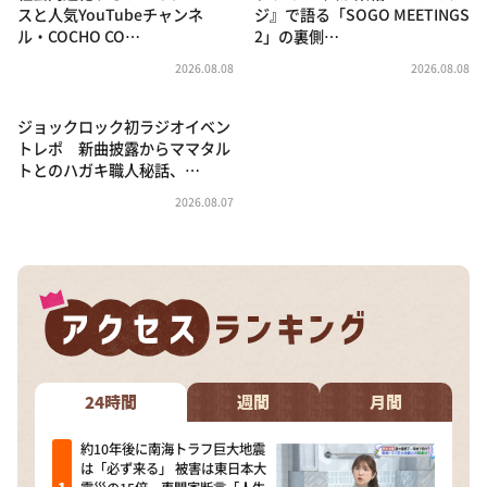
スと人気YouTubeチャンネ
ジ』で語る「SOGO MEETINGS
ル・COCHO CO…
2」の裏側…
2026.08.08
2026.08.08
ジョックロック初ラジオイベン
トレポ 新曲披露からママタル
トとのハガキ職人秘話、…
2026.08.07
24時間
週間
月間
約10年後に南海トラフ巨大地震
は「必ず来る」 被害は東日本大