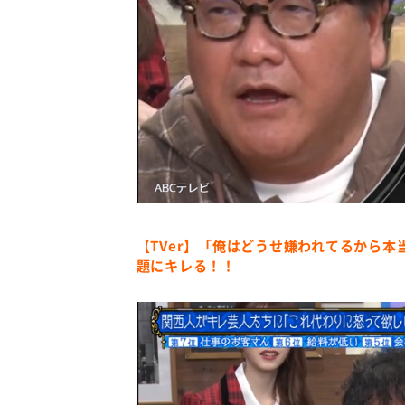
【TVer】「俺はどうせ嫌われてるから
題にキレる！！