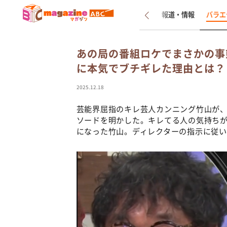
新着
インタビュー
報道・情報
バラエ
あの局の番組ロケでまさかの事
に本気でブチギレた理由とは？
2025.12.18
芸能界屈指のキレ芸人カンニング竹山が、
ソードを明かした。キレてる人の気持ち
になった竹山。ディレクターの指示に従