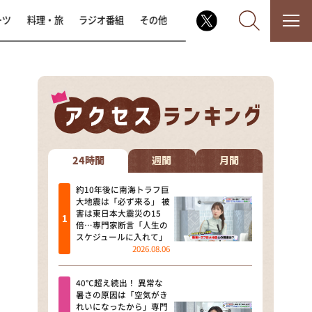
ーツ
料理・旅
ラジオ番組
その他
なるみ・岡村の過ぎるTV
相席食堂
24時間
週間
月間
これ余談なんですけど・・・
約10年後に南海トラフ巨
大地震は「必ず来る」 被
害は東日本大震災の15
～人生密着トークバラエティ！
倍…専門家断言「人生の
～ やすとものいたって真剣です
スケジュールに入れて」
2026.08.06
探偵！ナイトスクープ
40℃超え続出！ 異常な
news おかえり
暑さの原因は「空気がき
れいになったから」専門