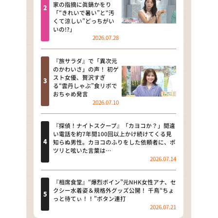
河合＆A.B.C-Z塚田×福井アナ
家の指摘に眞鍋かをり
「“きれいで暑い”と“汚
「なんでやねん！？」（news お
くて涼しい”どっちがい
かえり）
いの!?」
2026.07.28
DAIGOも台所 ～きょうの献立 何
にする？～
『旅サラダ』で「異次元
のかわいさ」の声！ 初ゲ
本日はダイアンなり！シーズン２
スト女優、贅沢すぎ
る“雲丹しゃぶ”食リポで
朝だ！生です旅サラダ
おちゃめ発言
2026.07.10
教えて！ニュースライブ 正義の
ミカタ
『探偵！ナイトスクープ』「カヨコか？」間違
い電話を約7年間100回以上かけ続けてくる見
ＬＩＦＥ～夢のカタチ～
知らぬ男性。カヨコのふりをした依頼者に、ポ
ツリと呟いた言葉は…
2026.07.14
新婚さんいらっしゃい！
ポツンと一軒家
『相席食堂』“爆烈ボイン”元NHK女性アナ、セ
クシー水着姿＆規格外グッズ公開！ 千鳥“ちょ
っと待てぃ！！”ボタン連打
ザキ山小屋本館
2026.07.21